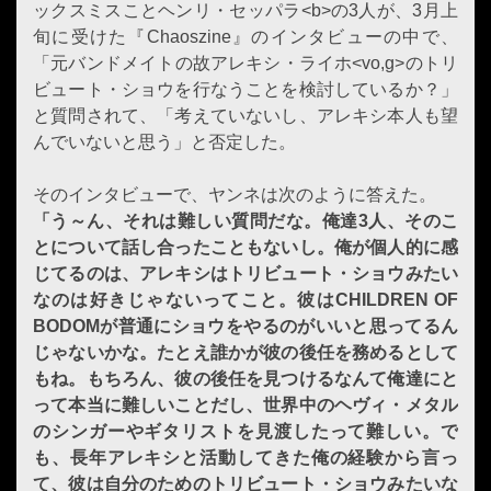
ックスミスことヘンリ・セッパラ<b>の3人が、3月上
旬に受けた『Chaoszine』のインタビューの中で、
「元バンドメイトの故アレキシ・ライホ<vo,g>のトリ
ビュート・ショウを行なうことを検討しているか？」
と質問されて、「考えていないし、アレキシ本人も望
んでいないと思う」と否定した。
そのインタビューで、ヤンネは次のように答えた。
「う～ん、それは難しい質問だな。俺達3人、そのこ
とについて話し合ったこともないし。俺が個人的に感
じてるのは、アレキシはトリビュート・ショウみたい
なのは好きじゃないってこと。彼はCHILDREN OF
BODOMが普通にショウをやるのがいいと思ってるん
じゃないかな。たとえ誰かが彼の後任を務めるとして
もね。もちろん、彼の後任を見つけるなんて俺達にと
って本当に難しいことだし、世界中のヘヴィ・メタル
のシンガーやギタリストを見渡したって難しい。で
も、長年アレキシと活動してきた俺の経験から言っ
て、彼は自分のためのトリビュート・ショウみたいな