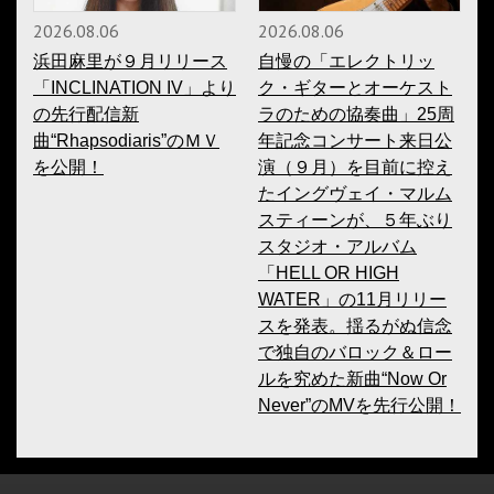
2026.08.06
2026.08.06
浜田麻里が９月リリース
自慢の「エレクトリッ
「INCLINATION IV」より
ク・ギターとオーケスト
の先行配信新
ラのための協奏曲」25周
曲“Rhapsodiaris”のＭＶ
年記念コンサート来日公
を公開！
演（９月）を目前に控え
たイングヴェイ・マルム
スティーンが、５年ぶり
スタジオ・アルバム
「HELL OR HIGH
WATER」の11月リリー
スを発表。揺るがぬ信念
で独自のバロック＆ロー
ルを究めた新曲“Now Or
Never”のMVを先行公開！