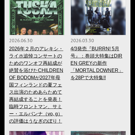
2026.06.30
2026.03.30
2026年２月のアレキシ・
4/3発売『BURRN! 5月
ライホ追悼コンサートの
号』：巻頭大特集はDIR
ためのワンオフ再結成が
EN GREYの新作
絶賛を浴びたCHILDREN
「MORTAL DOWNER」
OF BODOMが2027年母
を28Pで大特集!!
国フィンランドの夏フェ
ス出演のためあらためて
再結成することを発表！
臨時フロントマン、サミ
ー・エルバンナ（vo, g）
の評価はうなぎのぼり！