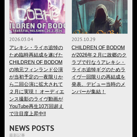
2026.03.04
2025.10.29
アレキシ・ライホ追悼の
CHILDREN OF BODOM
ため臨時再結成を遂げた
が2026年２月に故郷のク
CHILDREN OF BODOM
ラブで行なうアレキシ・
の地元フィンランド公演
ライホ追悼ギグのためラ
が当初予定の一夜限りか
イヴ一回限りの再結成を
ら二回公演に拡大されて
発表。デビュー当時のメ
２月に実現！ オーディエ
ンバーが集結！
ンス撮影のライヴ動画が
YouTube再生10万回超え
で注目度上昇中!!
NEWS POSTS
最新記事