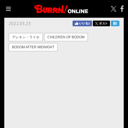
2022.03.23
アレキシ・ライホ
CHILDREN OF BODOM
BODOM AFTER MIDNIGHT