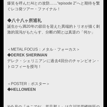
爆笑を呼んだAIとの攻防……“episode 2”へと期待を繋
ぐレコ発ツアー・ファイナル！
◆八十八ヶ所巡礼
誕生から満20年の節目を迎えた異端的トリオが描く刺
激的混沌がもたらす、分断の闇とは真逆の「何か」
＜METAL FOCUS：メタル・フォーカス＞
◆DEREK SHERINIAN
デレク・シェリニアンに過去4回分のチャンピオン・
トロフィーを授与！
＜POSTER：ポスター＞
◆HELLOWEEN
※今月の『そこでだ、若旦那！』は立川談四楼師匠の