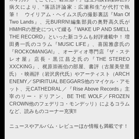
病欠により、“落語評論家：広瀬和生”が代打で執
筆！ ウイリアム・ヘイムス氏の撮影裏話『Man Of
Two Lands』、元BURRN!編集部員の奥野高久氏が
HM/HRの歴史について綴る『WAKE UP AND SMELL
THE RECORD』といった新コラムも好評連載中！ 増
田勇一氏のコラム『MUSIC LIFE』、喜国雅彦氏の
『ROCKOMANGA!』、オーディオ専門店『ザ・ステ
レオ屋』店長・黒江昌之氏の『THE STEREO
XXCKING』、梶原崇画伯の部屋、書評（古屋美登里
氏）・映画評（岩沢房代氏）やアーティスト（ARCH
ENEMY／SPIRITUAL BEGGARS他のマイケル・アモ
ット、元CATHEDRAL／『Rise Above Records』主
宰のリー・ドリアン、BE THE WOLF／FROZEN
CROWN他のフェデリコ・モンデッリ）によるコラム
など、読みものコーナー充実!!
ニュースやアルバム・レビューほか情報も満載です！