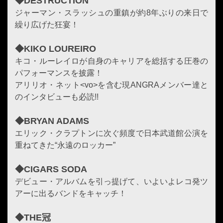
◆DESTRUCTION
ジャーマン・スラッシュの重鎮が約8年ぶりの来日で
繰り広げた狂宴！
◆KIKO LOUREIRO
キコ・ルーレイロが自身のキャリアを総括する圧巻の
パフォーマンスを披露！
アリリオ・ネット<vo>を含む現ANGRAメンバー達と
のインタビューも必読!!
◆BRYAN ADAMS
エリック・クラプトンに次ぐ頻度で日本武道館公演を
重ねてきた“永遠のロッカー”
◆CIGARS SODA
デビュー・アルバムを引っ提げて、いよいよレコ発ツ
アーに出るバンドをキャッチ！
◆THE冠