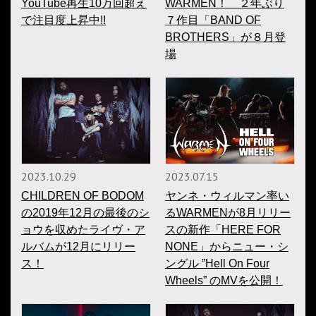
YouTube再生10万回超え
WARMEN！ ２年ぶり
で注目度上昇中!!
７作目「BAND OF
BROTHERS」が８月登
場
2023.10.29
2023.07.15
CHILDREN OF BODOM
ヤンネ・ウィルマン率い
の2019年12月の最後のシ
るWARMENが8月リリー
ョウを収めたライヴ・ア
スの新作「HERE FOR
ルバムが12月にリリー
NONE」からニュー・シ
ス！
ングル ”Hell On Four
Wheels” のMVを公開！