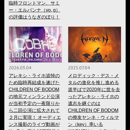
臨時フロントマン、サミ
ー・エルバンナ（vo, g）
の評価はうなぎのぼり！
2026.03.04
2025.07.04
アレキシ・ライホ追悼の
メロディック・デス・メ
ため臨時再結成を遂げた
タルの進化を推し進める
CHILDREN OF BODOM
道半ばで2020年に世を去
の地元フィンランド公演
ったアレキシ・ライホの
が当初予定の一夜限りか
遺志を継ぐのは
ら二回公演に拡大されて
CHILDREN OF BODOM
２月に実現！ オーディエ
の僚友ヤンネ・ウィルマ
ンス撮影のライヴ動画が
ン（key）率いる