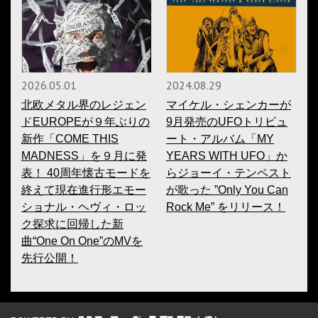
2026.05.01
2024.08.29
北欧メタル界のレジェン
マイケル・シェンカーが
ドEUROPEが９年ぶりの
9月発売のUFOトリビュ
新作「COME THIS
ート・アルバム「MY
MADNESS」を９月に発
YEARS WITH UFO」か
表！ 40周年懐古モードを
らジョーイ・テンペスト
終えて現在進行形エモー
が歌った ”Only You Can
ショナル・ヘヴィ・ロッ
Rock Me” をリリース！
ク探求に回帰した新
曲“One On One”のMVを
先行公開！