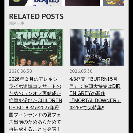
RELATED POSTS
関連記事
2026.06.30
2026.03.30
2026年２月のアレキシ・
4/3発売『BURRN! 5月
ライホ追悼コンサートの
号』：巻頭大特集はDIR
ためのワンオフ再結成が
EN GREYの新作
絶賛を浴びたCHILDREN
「MORTAL DOWNER」
OF BODOMが2027年母
を28Pで大特集!!
国フィンランドの夏フェ
ス出演のためあらためて
再結成することを発表！