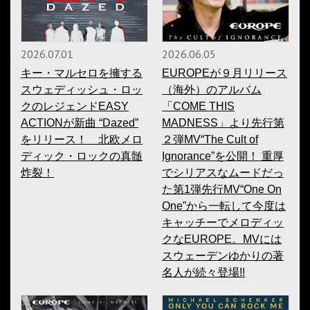
2026.07.01
2026.06.05
キー・マルセロを擁する
EUROPEが９月リリース
スウェディッシュ・ロッ
（海外）のアルバム
クのレジェンドEASY
「COME THIS
ACTIONが新曲 “Dazed”
MADNESS」より先行第
をリリース！ 北欧メロ
２弾MV“The Cult of
ディック・ロックの真髄
Ignorance”を公開！ 重厚
炸裂！
でシリアスなムードだっ
た第1弾先行MV“One On
One”から一転して今度は
キャッチーでメロディッ
クなEUROPE。MVには
スウェーデンゆかりの著
名人が続々登場!!