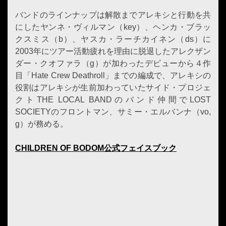
バンドのラインナップは解散までアレキシと行動を共
にしたヤンネ・ヴィルマン（key）、ヘンカ・ブラッ
クスミス（b）、ヤスカ・ラーチカイネン（ds）に
2003年にツアー活動疲れを理由に脱退したアレクザン
ダー・クオファラ（g）が加わったデビューから４作
目「Hate Crew Deathroll」までの編成で、アレキシの
役割はアレキシが生前加わっていたサイド・プロジェ
クトTHE LOCAL BANDのバンド仲間でLOST
SOCIETYのフロントマン、サミー・エルバンナ（vo,
g）が務める。
CHILDREN OF BODOM公式フェイスブック