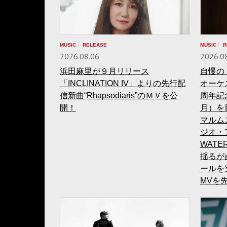
MUSIC
RELEASE
MUSIC
R
2026.08.06
2026.0
浜田麻里が９月リリース
自慢の
「INCLINATION IV」よりの先行配
オーケ
信新曲“Rhapsodiaris”のＭＶを公
周年記
開！
月）を
マルム
ジオ・ア
WAT
揺るが
ールを究
MVを