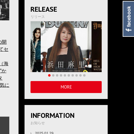
RELEASE
リリース
の開
してセ
ス（海
s”か
タ
気に
MORE
INFORMATION
お知らせ
2025.01.29