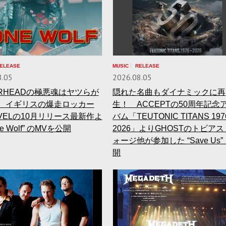
ELEASE
MUSIC
RELEASE
8.05
2026.08.05
ÖRHEADの極悪魂はヤツらが
隠れた名曲もダイナミックに再
 イギリスの爆走ロッカー
生！ ACCEPTの50周年記念
MVELの10月リリース最新作よ
バム「TEUTONIC TITANS 197
ne Wolf” のMVを公開
2026」よりGHOSTのトビア
ォージ他が参加した “Save Us”
開