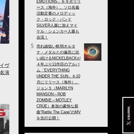
EMOTIONS」を９月リリ
ース（海外）。ソロ名義
活動定番のメロディッ
ク・ロック・バンド
SILVER人脈に加えマイ
ケル・シェンカー人脈も
合流！
売れ線狙い軟弱オルタ
ナ・メタルとの偏見に抗
い続けるNICKELBACKが
４年ぶり11作目のアルバ
イヴ
ム「EVERYTHING
名演
UNDER THE SUN」を10
月にリリース（海外）。
ジョン５（MARILYN
MANSON～ROB
ZOMBIE～MÖTLEY
CRÜE）参加の豪快な新
曲“Rattle The Cage”のMV
を先行公開！