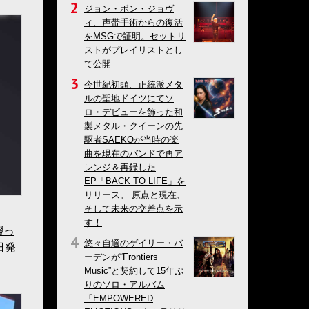
ジョン・ボン・ジョヴ
ィ、声帯手術からの復活
をMSGで証明。セットリ
ストがプレイリストとし
て公開
今世紀初頭、正統派メタ
ルの聖地ドイツにてソ
ロ・デビューを飾った和
製メタル・クイーンの先
駆者SAEKOが当時の楽
曲を現在のバンドで再ア
レンジ＆再録した
EP「BACK TO LIFE」を
リリース。 原点と現在、
そして未来の交差点を示
す！
綴っ
悠々自適のゲイリー・バ
日発
ーデンが“Frontiers
Music”と契約して15年ぶ
りのソロ・アルバム
「EMPOWERED