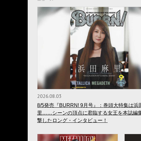
2026.08.03
8/5発売『BURRN! 9月号』：巻頭大特集は浜
里……シーンの頂点に君臨する女王を本誌編
撃したロング・インタビュー！