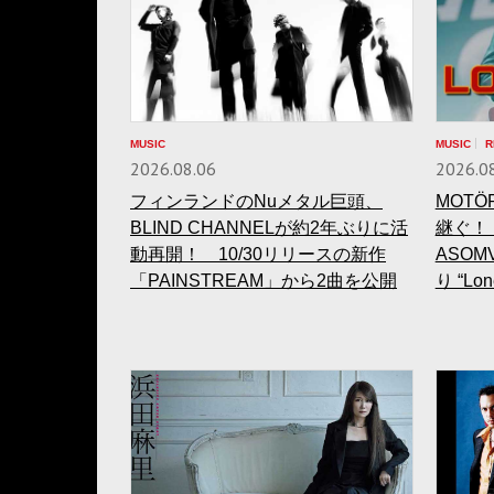
MUSIC
MUSIC
R
2026.08.06
2026.0
フィンランドのNuメタル巨頭、
MOT
BLIND CHANNELが約2年ぶりに活
継ぐ！
動再開！ 10/30リリースの新作
ASO
「PAINSTREAM」から2曲を公開
り “Lo