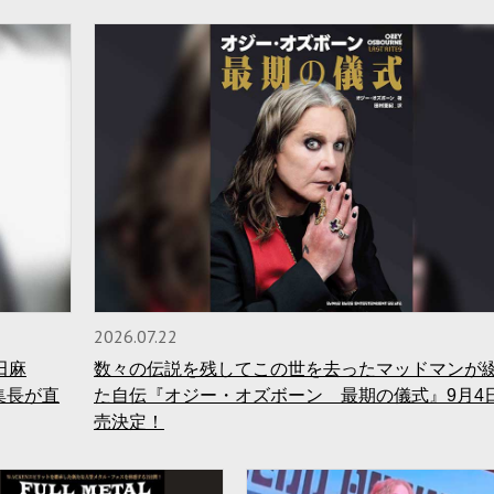
2026.07.22
田麻
数々の伝説を残してこの世を去ったマッドマンが
集長が直
た自伝『オジー・オズボーン 最期の儀式』9月4
売決定！