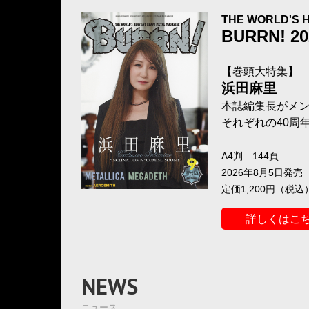
THE WORLD'S 
BURRN! 2
【巻頭大特集】
浜田麻里
本誌編集長がメン
それぞれの40周年
A4判 144頁
2026年8月5日発
定価1,200円（税込
詳しくはこ
NEWS
ニュース