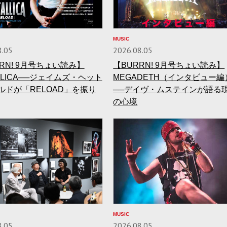
MUSIC
8.05
2026.08.05
RN! 9月号ちょい読み】
【BURRN! 9月号ちょい読み】
LLICA──ジェイムズ・ヘット
MEGADETH（インタビュー編
ルドが「RELOAD」を振り
──デイヴ・ムステインが語る
の心境
MUSIC
8.05
2026.08.05