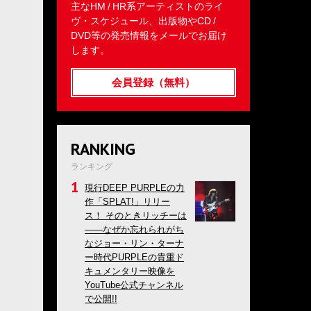
主なHM / HR系アーティストのライ
ヴ・スケジュール、出版物やCD /
DVD等の発売情報をメールでお届け
します。
会員登録（無料）
RANKING
ランキング
現行DEEP PURPLEの力
作「SPLAT!」リリー
ス！ そのときリッチーは
――なぜか忘れられがち
なジョー・リン・ターナ
ー時代PURPLEの貴重ド
キュメンタリー映像を
YouTube公式チャンネル
で公開!!