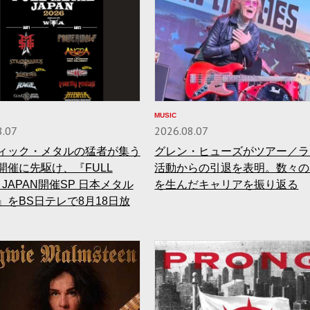
MUSIC
8.07
2026.08.07
ィック・メタルの猛者が集う
グレン・ヒューズがツアー／ラ
開催に先駆け、『FULL
活動からの引退を表明。数々の
L JAPAN開催SP 日本メタル
を生んだキャリアを振り返る
』をBS日テレで8月18日放