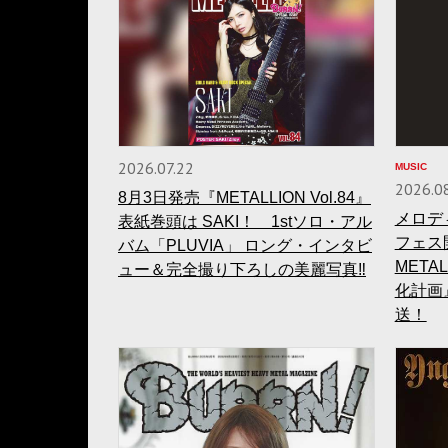
2026.07.22
MUSIC
2026.0
8月3日発売『METALLION Vol.84』
メロデ
表紙巻頭は SAKI！ 1stソロ・アル
フェス
バム「PLUVIA」 ロング・インタビ
META
ュー＆完全撮り下ろしの美麗写真‼
化計画
送！