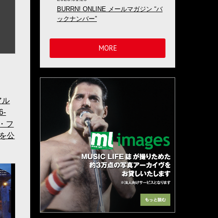
BURRN! ONLINE メールマガジン “バ
ックナンバー”
MORE
アル
6-
ス・フ
 を公