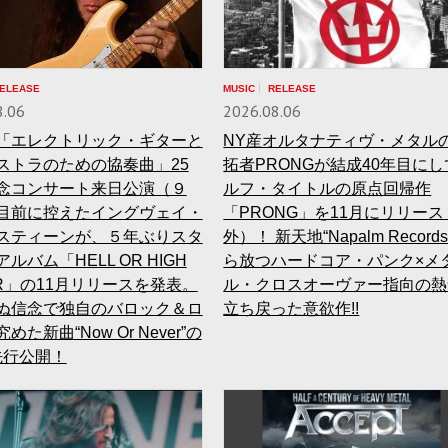
ELEASE
MUSIC
RELEASE
8.06
2026.08.06
「エレクトリック・ギターと
NY産オルタナティヴ・メタル
ストラのための協奏曲」25
拓者PRONGが結成40年目に
念コンサート来日公演（９
ルフ・タイトルの原点回帰作
目前に控えたイングヴェイ・
「PRONG」を11月にリリー
スティーンが、５年ぶりスタ
外）！ 新天地“Napalm Record
ルバム「HELL OR HIGH
ら放つハードコア・パンク×メ
ER」の11月リリースを発表。
ル・クロスオーヴァー指向の熱
ぬ信念で独自のバロック＆ロ
立ち戻った意欲作!!
めた新曲“Now Or Never”の
先行公開！