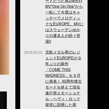
ードだった第1弾先行
MV“One On One”から
一転して今度はキャ
ッチーでメロディッ
クなEUROPE。MVに
はスウェーデンゆか
りの著名人が続々登
場!!
2026.05.01
北欧メタル界のレジ
ェンドEUROPEが９
年ぶりの新作
「COME THIS
MADNESS」を９月
に発表！ 40周年懐古
モードを終えて現在
進行形エモーショナ
ル・ヘヴィ・ロック
探求に回帰した新