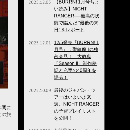
2025.12.05
【BURRN! 1月号ちょ
い読み】NIGHT
RANGER──最高の状
態で臨んだ “最後の来
日” をレポート
2025.12.01
12/5発売『BURRN! 1
月号』：聖飢魔IIの独
占会見！ 大教典
「Season II」制作秘
話と充実の40周年を
語る！
2025.10.09
最後のジャパン・ツ
アーはいよいよ来
週、NIGHT RANGER
年間に
の予習プレイリスト
この旅
を公開！