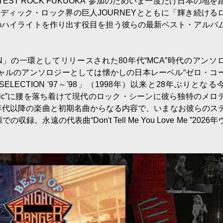
TEST ROCK FUKUOKA”参加のためいま一度だけ日本の地を
メロディック・ロック界の巨人JOURNEYとともに「輝き続ける
のハイライトを作り出す役目を担う彼らの最新ベスト・アルバ
」の一環としてリリースされた80年代“MCA”時代のアンソ
シャルのアンソロジーとしては懐かしの日本レーベル“ゼロ・コ
T SELECTION '97～'98」（1998年）以来と28年ぶりとな
tiers Music”に腰を落ち着けて現代のロック・シーンに彼ら独特のメ
年代以降の楽曲と初期名曲からなる内容で、いまなお彼らのス
遠の代表曲“Don't Tell Me You Love Me ”2026