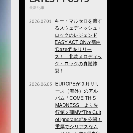
最新記事
2026.07.01
キー・マルセロを擁す
るスウェディッシュ・
ロックのレジェンド
EASY ACTIONが新曲
“Dazed” をリリー
ス！ 北欧メロディッ
ク・ロックの真髄炸
裂！
2026.06.05
EUROPEが９月リリ
ース（海外）のアル
バム「COME THIS
MADNESS」より先
行第２弾MV“The Cult
of Ignorance”を公開！
重厚でシリアスなム