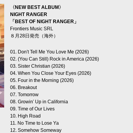
〈NEW BEST ALBUM〉
NIGHT RANGER
「BEST OF NIGHT RANGER」
Frontiers Music SRL
８月28日発売（海外）
01. Don't Tell Me You Love Me (2026)
02. (You Can Still) Rock in America (2026)
03. Sister Christian (2026)
04. When You Close Your Eyes (2026)
05. Four in the Morning (2026)
06. Breakout
07. Tomorrow
08. Growin' Up in California
09. Time of Our Lives
10. High Road
11. No Time to Lose Ya
12. Somehow Someway