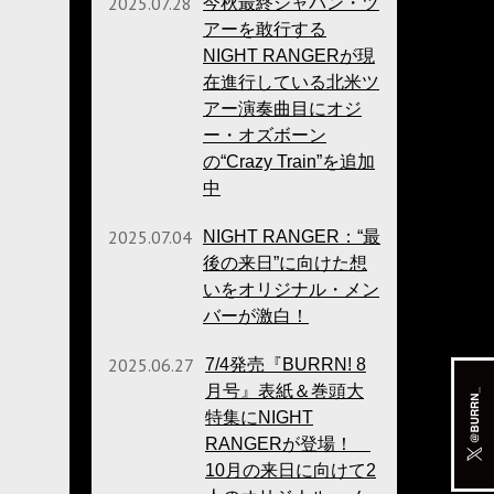
2025.07.28
今秋最終ジャパン・ツ
アーを敢行する
NIGHT RANGERが現
在進行している北米ツ
アー演奏曲目にオジ
ー・オズボーン
の“Crazy Train”を追加
中
2025.07.04
NIGHT RANGER：“最
後の来日”に向けた想
いをオリジナル・メン
バーが激白！
2025.06.27
7/4発売『BURRN! 8
月号』表紙＆巻頭大
特集にNIGHT
RANGERが登場！
10月の来日に向けて2