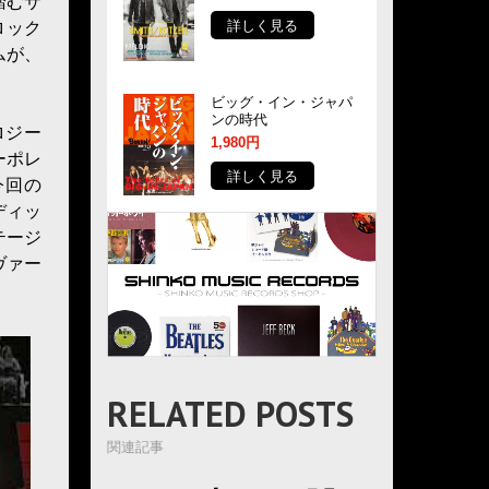
踏むサ
詳しく見る
ロック
ムが、
ビッグ・イン・ジャパ
ンの時代
ロジー
1,980円
ーポレ
詳しく見る
る今回の
ロディッ
テージ
年ヴァー
RELATED POSTS
関連記事