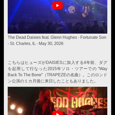
The Dead Daisies feat. Glenn Hughes - Fortunate Son
- St. Charles, IL - May 30, 2026
こちらはヒューズがDAISIESに加入する4年前、ダグ
を起用して行なった2015年ソロ・ツアーでの “Way
Back To The Bone”（TRAPEZEの名曲）。このロンド
ン公演の１カ月後に来日したこともありました。