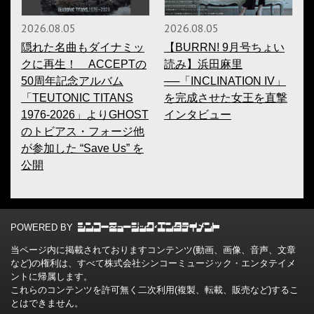
2026.08.05
2026.08.05
隠れた名曲もダイナミッ
【BURRN! 9月号ちょい
クに再生！ ACCEPTの
読み】浜田麻里
50周年記念アルバム
──「INCLINATION IV」
「TEUTONIC TITANS
を完成させた女王を直撃
1976-2026」よりGHOST
インタビュー
のトビアス・フォージ他
が参加した “Save Us” を
公開
POWERED BY
当ページ内に掲載されておりますコンテンツ(動画、画像、音声、文章
など)の権利は、すべて株式会社シンコーミュージック・エンタテイメ
ントに帰属します。
これらのコンテンツを許可無く二次利用(複製、転載、販売など)するこ
とはできません。