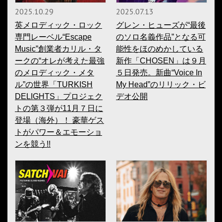
2025.10.29
2025.07.13
英メロディック・ロック
グレン・ヒューズが“最後
専門レーベル“Escape
のソロ名義作品”となる可
Music”創業者カリル・タ
能性をほのめかしている
ークの“オレが考えた最強
新作「CHOSEN」は９月
のメロディック・メタ
５日発売。新曲“Voice In
ル”の世界「TURKISH
My Head”のリリック・ビ
DELIGHTS」プロジェク
デオ公開
トの第３弾が11月７日に
登場（海外）！ 豪華ゲス
トがパワー＆エモーショ
ンを競う!!