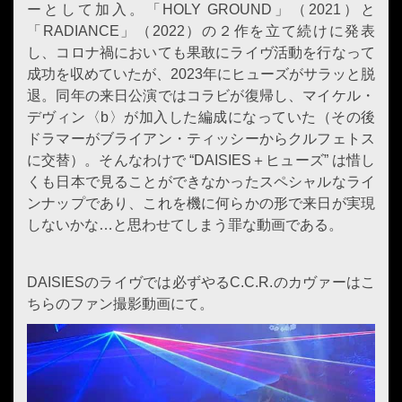
ーとして加入。「HOLY GROUND」（2021）と
「RADIANCE」（2022）の２作を立て続けに発表
し、コロナ禍においても果敢にライヴ活動を行なって
成功を収めていたが、2023年にヒューズがサラッと脱
退。同年の来日公演ではコラビが復帰し、マイケル・
デヴィン〈b〉が加入した編成になっていた（その後
ドラマーがブライアン・ティッシーからクルフェトス
に交替）。そんなわけで “DAISIES＋ヒューズ” は惜し
くも日本で見ることができなかったスペシャルなライ
ンナップであり、これを機に何らかの形で来日が実現
しないかな…と思わせてしまう罪な動画である。
DAISIESのライヴでは必ずやるC.C.R.のカヴァーはこ
ちらのファン撮影動画にて。