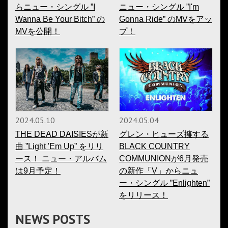
らニュー・シングル ”I
ニュー・シングル ”I'm
Wanna Be Your Bitch” の
Gonna Ride” のMVをアッ
MVを公開！
プ！
2024.05.10
2024.05.04
THE DEAD DAISIESが新
グレン・ヒューズ擁する
曲 ”Light 'Em Up” をリリ
BLACK COUNTRY
ース！ ニュー・アルバム
COMMUNIONが6月発売
は9月予定！
の新作「V」からニュ
ー・シングル ”Enlighten”
をリリース！
NEWS POSTS