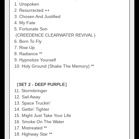
1. Unspoken
2. Resurrected ++
3. Chosen And Justified
4. My Fate
5. Fortunate Son
(CREEDENCE CLEARWATER REVIVAL )
6. Born To Fly
7. Rise Up
8. Radiance **
9. Hypnotize Yourself
10. Holy Ground (Shake The Memory) **
［SET 2 - DEEP PURPLE］
11. Stormbringer
12. Sail Away
13. Space Truckin'
14. Gettin' Tighter
15. Might Just Take Your Life
16. Smoke On The Water
17. Mistreated **
18. Highway Star **