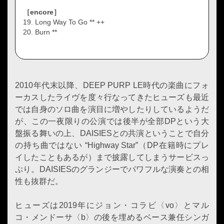
［encore］
19. Long Way To Go ** ++
20. Burn **
2010年代末以降、DEEP PURP LE時代の楽曲にフォ
ーカスしたライヴを度々行なってきたヒューズも最近
では自身のソロ曲を演目に増やしたりしているようだ
が、この一夜限りの公演では後半が全部DPという大
盤振る舞いの上、DAISIESとの共演ということで自分
の持ち曲ではない “Highway Star”（DP在籍時にプレ
イしたこともあるが）まで披露してしまうサービスっ
ぷり。DAISIESのグランジーでパワフルな演奏との相
性も抜群だ。
ヒューズは2019年にジョン・コラビ〈vo〉とマル
コ・メンドーサ〈b〉の後を埋めるベース兼任シンガ