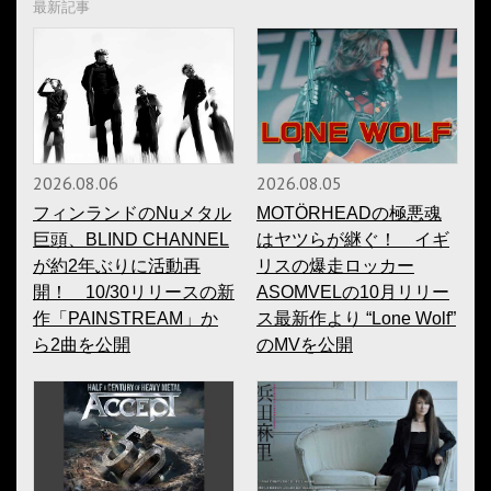
最新記事
2026.08.06
2026.08.05
フィンランドのNuメタル
MOTÖRHEADの極悪魂
巨頭、BLIND CHANNEL
はヤツらが継ぐ！ イギ
が約2年ぶりに活動再
リスの爆走ロッカー
開！ 10/30リリースの新
ASOMVELの10月リリー
作「PAINSTREAM」か
ス最新作より “Lone Wolf”
ら2曲を公開
のMVを公開