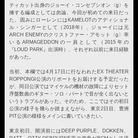
ティカット出身のジョーイ・コンセプシオン〈g〉を
擁する編成としては勿論、今回が初めての来日だっ
た。因みにローレンにはKAMELOTのアディショナ
ル・シンガーとして（2018年）、ジョーイには元
ARCH ENEMYのクリストファー・アモット〈g〉率
いるARMAGEDDONの一員として（2015年の
『LOUD PARK』出演時）、それぞれ以前に来日経験
があった。
当初、本欄では4月17日に行なわれたEX THEATER
ROPPONGI公演のリポートをお届けする予定だった
が、同日公演ではマイケルの機材の故障によりセット
序盤数曲のギター・ソロ・パートで音が全く出ないと
いうトラブルがあった。そのため、ここではその初日
公演の様子を幾らか踏まえながら、東京2日目、豊洲
PIT公演の模様をメインに書いていきたい。
東京初日、開演前にはDEEP PURPLE、DOKKEN、