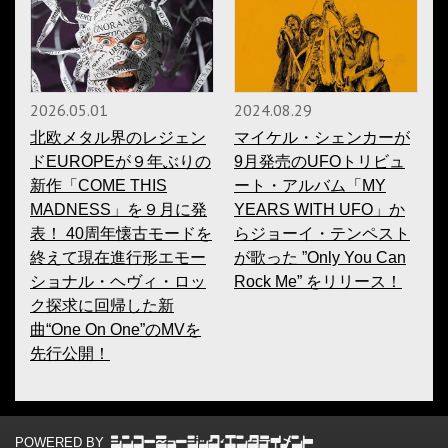
2026.05.01
2024.08.29
北欧メタル界のレジェン
マイケル・シェンカーが
ドEUROPEが９年ぶりの
9月発売のUFOトリビュ
新作「COME THIS
ート・アルバム「MY
MADNESS」を９月に発
YEARS WITH UFO」か
表！ 40周年懐古モードを
らジョーイ・テンペスト
終えて現在進行形エモー
が歌った ”Only You Can
ショナル・ヘヴィ・ロッ
Rock Me” をリリース！
ク探求に回帰した新
曲“One On One”のMVを
先行公開！
POWERED BY