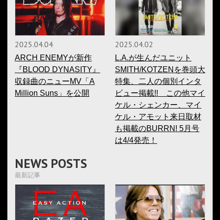
2025.04.04
2025.04.02
ARCH ENEMYが新作
L.A.が生んだユニット
『BLOOD DYNASITY』
SMITH/KOTZENを巻頭大
収録曲のニューMV「A
特集、二人の個別インタ
Million Suns」を公開
ビュー掲載!! この他マイ
ケル・シェンカー、マイ
ケル・アモット来日取材
も掲載のBURRN! 5月号
は4/4発売！
NEWS POSTS
最新記事