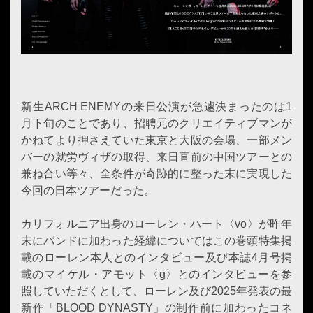
新生ARCH ENEMYの来日公演が急遽決まったのは1
月下旬のことであり、招聘元のクリエイティブマンが
かねてより押さえていた東京と大阪の会場、一部メン
バーの就労ヴィザの取得、来日直前の中国ツアーとの
兼ね合い等々、全条件が奇跡的に整った末に実現した
今回の日本ツアーだった。
カリフォルニア出身のローレン・ハート〈vo〉が昨年
末にバンドに加わった経緯についてはこの巻頭特集掲
載のローレン本人とのインタビュー及び本誌4月号掲
載のマイケル・アモット〈g〉とのインタビューを参
照していただくとして、ローレン及び2025年発表の最
新作「BLOOD DYNASTY」の制作前に加わったコネ