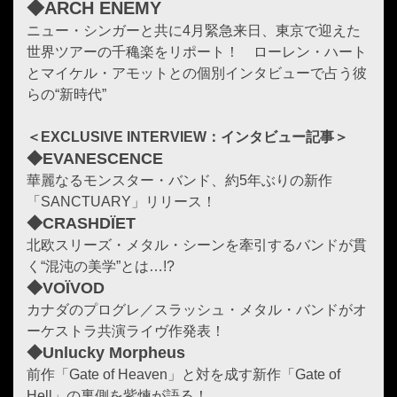
◆ARCH ENEMY
ニュー・シンガーと共に4月緊急来日、東京で迎えた
世界ツアーの千穐楽をリポート！ ローレン・ハート
とマイケル・アモットとの個別インタビューで占う彼
らの“新時代”
＜EXCLUSIVE INTERVIEW：インタビュー記事＞
◆EVANESCENCE
華麗なるモンスター・バンド、約5年ぶりの新作
「SANCTUARY」リリース！
◆CRASHDÏET
北欧スリーズ・メタル・シーンを牽引するバンドが貫
く“混沌の美学”とは…!?
◆VOÏVOD
カナダのプログレ／スラッシュ・メタル・バンドがオ
ーケストラ共演ライヴ作発表！
◆Unlucky Morpheus
前作「Gate of Heaven」と対を成す新作「Gate of
Hell」の裏側を紫煉が語る！