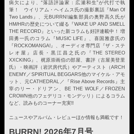
病欠により、“落語評論家：広瀬和生”が代打で執
筆！ ウイリアム・ヘイムス氏の撮影裏話『Man Of
Two Lands』、元BURRN!編集部員の奥野高久氏が
HM/HRの歴史について綴る『WAKE UP AND SMELL
THE RECORD』といった新コラムも好評連載中！ 増
田勇一氏のコラム『MUSIC LIFE』、喜国雅彦氏の
『ROCKOMANGA!』、オーディオ専門店『ザ・ステ
レオ屋』店長・黒江昌之氏の『THE STEREO
XXCKING』、梶原崇画伯の部屋、書評（古屋美登里
氏）・映画評（岩沢房代氏）やアーティスト（ARCH
ENEMY／SPIRITUAL BEGGARS他のマイケル・アモ
ット、元CATHEDRAL／『Rise Above Records』主
宰のリー・ドリアン、BE THE WOLF／FROZEN
CROWN他のフェデリコ・モンデッリ）によるコラム
など、読みものコーナー充実!!
ニュースやアルバム・レビューほか情報も満載です！
BURRN! 2026年7月号