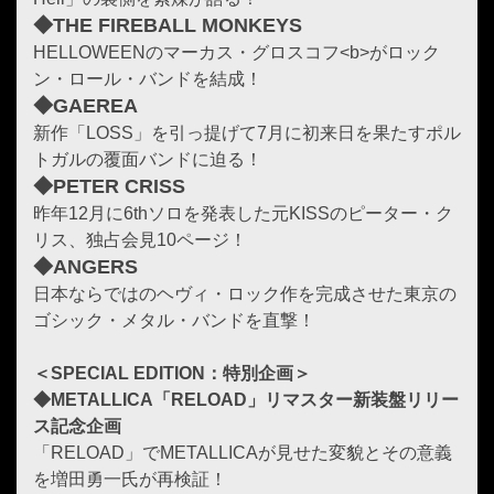
◆THE FIREBALL MONKEYS
HELLOWEENのマーカス・グロスコフ<b>がロック
ン・ロール・バンドを結成！
◆GAEREA
新作「LOSS」を引っ提げて7月に初来日を果たすポル
トガルの覆面バンドに迫る！
◆PETER CRISS
昨年12月に6thソロを発表した元KISSのピーター・ク
リス、独占会見10ページ！
◆ANGERS
日本ならではのヘヴィ・ロック作を完成させた東京の
ゴシック・メタル・バンドを直撃！
＜SPECIAL EDITION：特別企画＞
◆METALLICA「RELOAD」リマスター新装盤リリー
ス記念企画
「RELOAD」でMETALLICAが見せた変貌とその意義
を増田勇一氏が再検証！