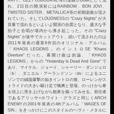
RATT、OZZY OS­BOURNE等の楽曲がBGMとして流
れ、2日目の開演前にはRAIN­BOW、BON JOVI、
TWISTED SISTER、METALLICA等の初期楽曲が流さ
れていた。そしてLOUDNESSの “Crazy Nights” が大
音量で流れるといよいよ開演の合図となり、盛大な手
拍子と合唱が場内から沸き起こった。その “Crazy
Nights” が途中でカットアウト、続いて流されたのは
2011年発表の通算8作目のオリジナル・アルバム
「KHAOS LEGIONS」のイントロSE “Khaos
Overture” だった。幕開け曲は勿論、「KHAOS
LEGIONS」からの “Yesterday Is Dead And Gone” で
あり、マイケル、ジョーイ、シャーリー・ダンジェロ
〈b〉、ダニエル・アーランドソン〈ds〉によるユニ
ゾンでの絨毯爆撃の如きイントロの後、ローレンがス
トライドの大きい駆け足で颯爽と登場、のっけから拳
を頭上に突き上げながら観衆を煽ってみせる。前任者
であるアリッサ=ホワイト・グラズと同じくARCH
ENEMYの2001年発表の4thアルバム「WAGES OF
SIN」をきっかけにこのスタイルのヘヴィ・メタルに