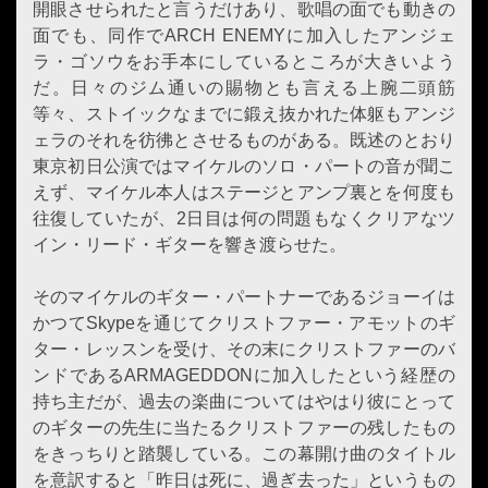
開眼させられたと言うだけあり、歌唱の面でも動きの
面でも、同作でARCH ENEMYに加入したアンジェ
ラ・ゴソウをお手本にしているところが大きいよう
だ。日々のジム通いの賜物とも言える上腕二頭筋
等々、ストイックなまでに鍛え抜かれた体躯もアンジ
ェラのそれを彷彿とさせるものがある。既述のとおり
東京初日公演ではマイケルのソロ・パートの音が聞こ
えず、マイケル本人はステージとアンプ裏とを何度も
往復していたが、2日目は何の問題もなくクリアなツ
イン・リード・ギターを響き渡らせた。
そのマイケルのギター・パートナーであるジョーイは
かつてSkypeを通じてクリストファー・アモットのギ
ター・レッスンを受け、その末にクリストファーのバ
ンドであるARMAGEDDONに加入したという経歴の
持ち主だが、過去の楽曲についてはやはり彼にとって
のギターの先生に当たるクリストファーの残したもの
をきっちりと踏襲している。この幕開け曲のタイトル
を意訳すると「昨日は死に、過ぎ去った」というもの