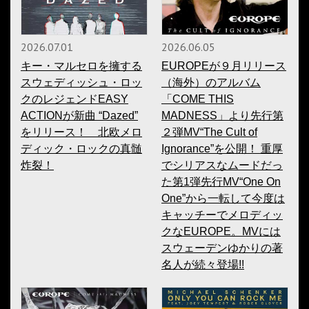
2026.07.01
2026.06.05
キー・マルセロを擁する
EUROPEが９月リリース
スウェディッシュ・ロッ
（海外）のアルバム
クのレジェンドEASY
「COME THIS
ACTIONが新曲 “Dazed”
MADNESS」より先行第
をリリース！ 北欧メロ
２弾MV“The Cult of
ディック・ロックの真髄
Ignorance”を公開！ 重厚
炸裂！
でシリアスなムードだっ
た第1弾先行MV“One On
One”から一転して今度は
キャッチーでメロディッ
クなEUROPE。MVには
スウェーデンゆかりの著
名人が続々登場!!