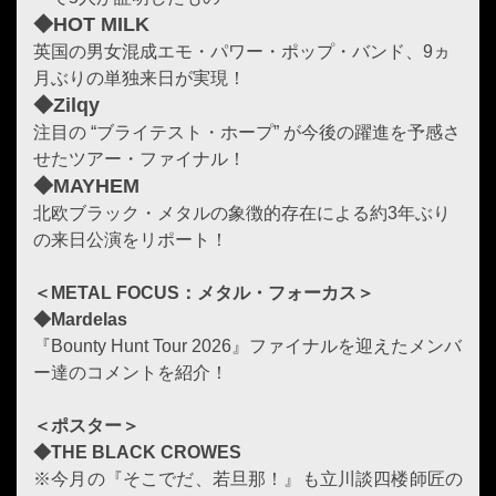
◆HOT MILK
英国の男女混成エモ・パワー・ポップ・バンド、9ヵ
月ぶりの単独来日が実現！
◆Zilqy
注目の “ブライテスト・ホープ” が今後の躍進を予感さ
せたツアー・ファイナル！
◆MAYHEM
北欧ブラック・メタルの象徴的存在による約3年ぶり
の来日公演をリポート！
＜METAL FOCUS：メタル・フォーカス＞
◆Mardelas
『Bounty Hunt Tour 2026』ファイナルを迎えたメンバ
ー達のコメントを紹介！
＜ポスター＞
◆THE BLACK CROWES
※今月の『そこでだ、若旦那！』も立川談四楼師匠の