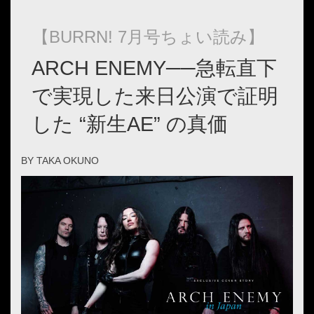
【BURRN! 7月号ちょい読み】
ARCH ENEMY──急転直下
で実現した来日公演で証明
した “新生AE” の真価
BY TAKA OKUNO