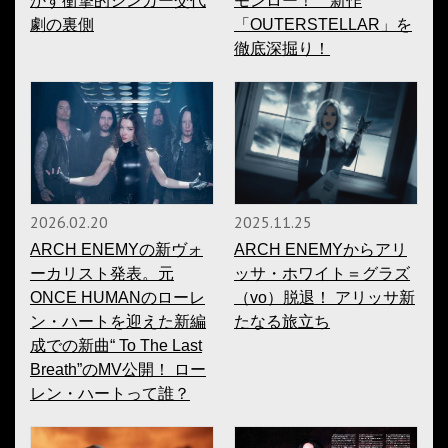
かす衝撃的シンガー交代
モンロー！ 新作
劇の裏側
「OUTERSTELLAR」を
徹底深掘り！
2026.02.20
2025.11.25
ARCH ENEMYの新ヴォ
ARCH ENEMYからアリ
ーカリスト発表。元
ッサ・ホワイト＝グラズ
ONCE HUMANのローレ
（vo）脱退！ アリッサ新
ン・ハートを迎えた新編
たなる旅立ち
成での新曲“ To The Last
Breath”のMV公開！ ロー
レン・ハートって誰？