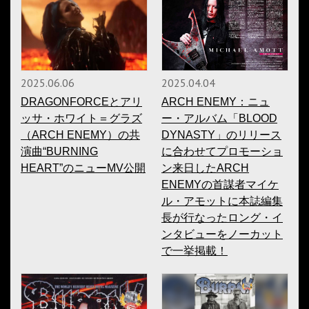
2025.06.06
2025.04.04
DRAGONFORCEとアリ
ARCH ENEMY：ニュ
ッサ・ホワイト＝グラズ
ー・アルバム「BLOOD
（ARCH ENEMY）の共
DYNASTY」のリリース
演曲“BURNING
に合わせてプロモーショ
HEART”のニューMV公開
ン来日したARCH
ENEMYの首謀者マイケ
ル・アモットに本誌編集
長が行なったロング・イ
ンタビューをノーカット
で一挙掲載！