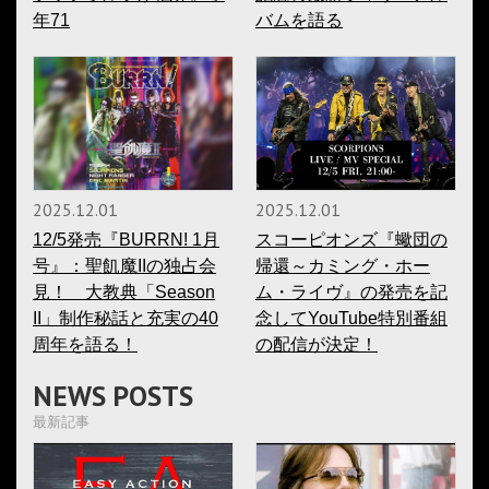
年71
バムを語る
2025.12.01
2025.12.01
12/5発売『BURRN! 1月
スコーピオンズ『蠍団の
号』：聖飢魔IIの独占会
帰還～カミング・ホー
見！ 大教典「Season
ム・ライヴ』の発売を記
II」制作秘話と充実の40
念してYouTube特別番組
周年を語る！
の配信が決定！
NEWS POSTS
最新記事