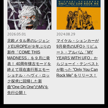
2026.05.01
2024.08.29
北欧メタル界のレジェン
マイケル・シェンカーが
ドEUROPEが９年ぶりの
9月発売のUFOトリビュ
新作「COME THIS
ート・アルバム「MY
MADNESS」を９月に発
YEARS WITH UFO」か
表！ 40周年懐古モードを
らジョーイ・テンペスト
終えて現在進行形エモー
が歌った ”Only You Can
ショナル・ヘヴィ・ロッ
Rock Me” をリリース！
ク探求に回帰した新
曲“One On One”のMVを
先行公開！