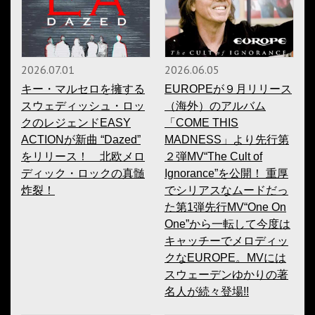
2026.07.01
2026.06.05
キー・マルセロを擁する
EUROPEが９月リリース
スウェディッシュ・ロッ
（海外）のアルバム
クのレジェンドEASY
「COME THIS
ACTIONが新曲 “Dazed”
MADNESS」より先行第
をリリース！ 北欧メロ
２弾MV“The Cult of
ディック・ロックの真髄
Ignorance”を公開！ 重厚
炸裂！
でシリアスなムードだっ
た第1弾先行MV“One On
One”から一転して今度は
キャッチーでメロディッ
クなEUROPE。MVには
スウェーデンゆかりの著
名人が続々登場!!