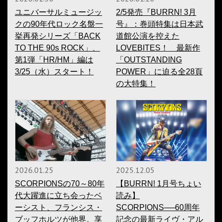
ユニバーサルミュージッ
2/5発売『BURRN! 3月
クの90年代ロック名盤一
号』：巻頭特集は日本武
挙再発シリーズ「BACK
道館公演を控えた
TO THE 90s ROCK」、
LOVEBITES！ 最新作
第1弾「HR/HM」編は
「OUTSTANDING
3/25（水）スタート！
POWER」に迫る全28頁
の大特集！
2026.01.25
2025.12.05
SCORPIONSの70～80年
【BURRN! 1月号ちょい
代大躍進に立ち会ったベ
読み】
ーシスト、フランシス・
SCORPIONS──60周年
ブッフホルツが他界。享
記念の最新ライヴ・アル