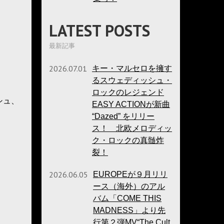
LATEST POSTS
最新記事
2026.07.01
キー・マルセロを擁す
るスウェディッシュ・
ロックのレジェンド
シュ、
EASY ACTIONが新曲
“Dazed” をリリー
ス！ 北欧メロディッ
ク・ロックの真髄炸
裂！
2026.06.05
EUROPEが９月リリ
ース（海外）のアル
バム「COME THIS
MADNESS」より先
行第２弾MV“The Cult