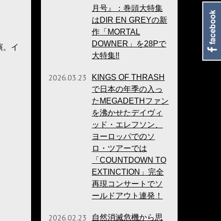
月号』：巻頭大特集
はDIR EN GREYの新
作「MORTAL
DOWNER」を28Pで
演。イ
大特集!!
2026.03.23
KINGS OF THRASH
で日本の年季の入っ
たMEGADETHファン
を沸かせたデイヴィ
ッド・エレフソン、
ヨーロッパでのソ
ロ・ツアーでは
「COUNTDOWN TO
EXTINCTION」完全
再現コンサートでソ
ールドアウト連発！
2026.02.23
自然消滅危機から思