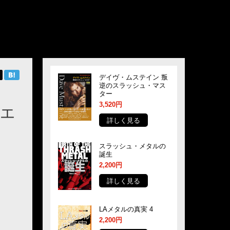
デイヴ・ムステイン 叛
逆のスラッシュ・マス
ター
3,520円
・エ
詳しく見る
スラッシュ・メタルの
誕生
2,200円
詳しく見る
LAメタルの真実 4
2,200円