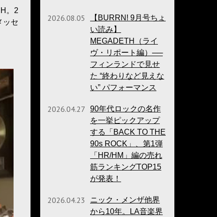
H。2
2026.08.05
【BURRN! 9月号ちょ
メッセ
い読み】
MEGADETH（ライ
ヴ・リポート編）──
フィンランドで見せ
た “終わりなど見えな
い” パフォーマンス
2026.04.27
90年代ロックの名作
を一挙ピックアップ
する「BACK TO THE
90s ROCK」、第1弾
「HR/HM」編の売れ
筋ランキングTOP15
が発表！
2026.04.23
ニック・メンザ他界
から10年。LA音楽界