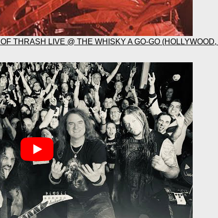
S OF THRASH LIVE @ THE WHISKY A GO-GO (HOLLYWOOD,