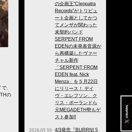
の企画王“Cleopatra
Records”がトリビュ
ート企画としてかつ
てメンザが関わった
未契約バンド
SERPENT FROM
EDENの未発表音源か
ら再構築したヴァー
チャル新作
「SERPENT FROM
EDEN feat. Nick
Menza」を５月22日
ドで、
にリリース！ デイ
THの
ヴ・エレフソン、ク
リス・ポーランドら
元MEGADETH勢もゲ
スト参加!!
2026.03.30
4/3発売『BURRN! 5