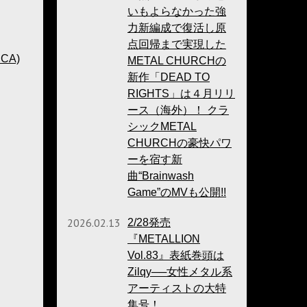
いもよらなかった強
力新編成で復活し原
点回帰まで実現した
 CA)
METAL CHURCHの
新作「DEAD TO
RIGHTS」は４月リリ
ース（海外）！ クラ
シックMETAL
CHURCHの豪快パワ
ーを宿す新
曲“Brainwash
Game”のMVも公開!!
2026.02.13
2/28発売
『METALLION
Vol.83』表紙巻頭は
Zilqy──女性メタル系
アーティストの大特
集号！