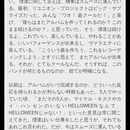
い。 僕達に関して言えば、物事はスムーズに運んでい
る。最初、リユニオン・プロジェクトはビッグ・サプ
ライズだった。みんな「ワオ！ 超クールだ！」と喜
び、「彼らはまたアルバムを作ってくれるのか？ この
まま続けるのか？」と思っていた。そう、僕達は続け
るよ。これでいい。楽しんでいるし、やれることがあ
る。いいパフォーマンスが出来るし、ヴァラエティに
富んでいる。「こういう曲を作ろう。これをレコーデ
ィングしよう」とすぐに思えて、またアルバムが出来
る。それが、とてもクールなんだ。そうすれば、この
バンドが何たるものなのか、総てが明確になる。
以前は、アルバムがいつ完成するのか、どういった反
応を得られるかが判らない時期もあった。5人でやっ
ていた頃、「まだその5人か。マイケル・キスクやカ
イ・ハンセンのいないHELLOWEENなんて、
HELLOWEENじゃない！」といった意見は常に聞こ
えてきた。僕達はいい仕事をしたと思うが、それでも
あれこれ言われた。だが、今はスムーズに運んでいる