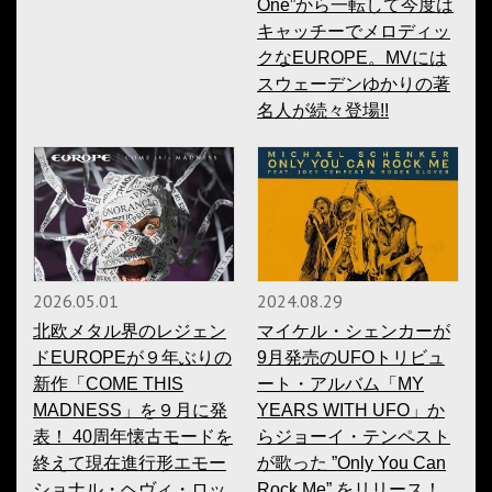
One”から一転して今度は
キャッチーでメロディッ
クなEUROPE。MVには
スウェーデンゆかりの著
名人が続々登場!!
2026.05.01
2024.08.29
北欧メタル界のレジェン
マイケル・シェンカーが
ドEUROPEが９年ぶりの
9月発売のUFOトリビュ
新作「COME THIS
ート・アルバム「MY
MADNESS」を９月に発
YEARS WITH UFO」か
表！ 40周年懐古モードを
らジョーイ・テンペスト
終えて現在進行形エモー
が歌った ”Only You Can
ショナル・ヘヴィ・ロッ
Rock Me” をリリース！