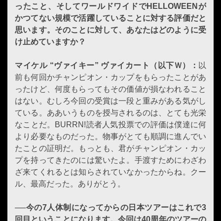
ったこと、そしてワールドワイドでHELLOWEENが
かつてない規模で活躍していることに対する評価だと
思います。そのことに対して、あなたはどのように受
け止めていますか？
マイケル “ヴァイキー” ヴァイカート（以下Ｗ）：
以
前も何回かチャンピオン・カップをもらったことがあ
ったけど、何度もらってもその価値が損なわれること
はない。むしろ今回の受賞は一段と重みがある気がし
ている。ああいうものを授与されるのは、とても光栄
なことだ。BURRN!読者人気投票での評価は僕達に何
より必要なものだった。物事がとても順調に進んでい
たことの証明だ。もっとも、君がチャンピオン・カッ
プを持ってきたのには驚いたよ。手渡すためにわざわ
ざ来てくれるとは知らされていなかったからね。クー
ル、最高だった。ありがとう。
──今の7人体制になってからの日本ツアーはこれで3
回目ということになります。今回は40周年のツアーの