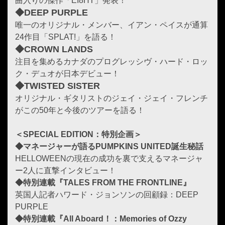
曲入りの傑作「EI8HT」発表！
◆DEEP PURPLE
唯一のオリジナル・メンバー、イアン・ペイスが通算
24作目「SPLAT!」を語る！
◆CROWN LANDS
注目を集めるカナダのプログレッシヴ・ハード・ロッ
ク・デュオが日本デビュー！
◆TWISTED SISTER
オリジナル・ギタリストのジェイ・ジェイ・フレンチ
がこの50年と今後のツアーを語る！
＜SPECIAL EDITION：特別企画＞
◆マネージャーが語るPUMPKINS UNITED誕生秘話
HELLOWEENの現在の成功を裏で支えるマネージャ
ー2人に直撃インタビュー！
◆特別連載『TALES FROM THE FRONTLINE』
英国人記者ハワード・ジョンソンの回顧録：DEEP
PURPLE
◆特別連載『All Aboard！：Memories of Ozzy