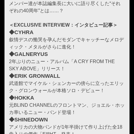
メンバー達が本誌編集長に大いに語り尽くした“それ
ぞれの40周年”とは……？
＜EXCLUSIVE INTERVIEW：インタビュー記事＞
◆CYHRA
叙情デスの慟哭を孕んだモダンでキャッチーなメロデ
ィック・メタルがさらに進化！
◆GALNERYUS
2年ぶりのニュー・アルバム「A CRY FROM THE
SKY ABOVE」リリース！
◆ERIK GRONWALL
武道館でマイケル・シェンカーの傍らに立ったエリッ
ク・グロンウォールが本格ソロ・デビュー！
◆HOKKA
元BLIND CHANNELのフロントマン、ジョエル・ホッ
カ率いるニュー・バンド登場！
◆SHINEDOWN
アメリカの大物バンドが1年半掛けて作り上げた全18