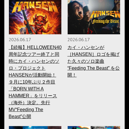
2026.06.17
2026.06.17
【続報】HELLOWEEN40
カイ・ハンセンが
周年記念ツアー終了と同
［HANSEN］ロゴを掲げ
時にカイ・ハンセンのソ
た久々のソロ楽曲
ロ・プロジェクト
“Feeding The Beast” を公
HANSENが活動開始！
開！
９月に10年ぶり２作目
「BORN WITH A
HAMMER」をリリース
（海外）決定。先行
MV“Feeding The
Beast”公開