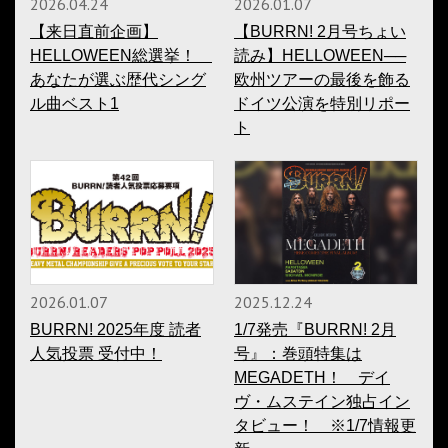
2026.04.24
2026.01.07
【来日直前企画】
【BURRN! 2月号ちょい
HELLOWEEN総選挙！
読み】HELLOWEEN──
あなたが選ぶ歴代シング
欧州ツアーの最後を飾る
ル曲ベスト1
ドイツ公演を特別リポー
ト
2026.01.07
2025.12.24
BURRN! 2025年度 読者
1/7発売『BURRN! 2月
人気投票 受付中！
号』：巻頭特集は
MEGADETH！ デイ
ヴ・ムステイン独占イン
タビュー！ ※1/7情報更