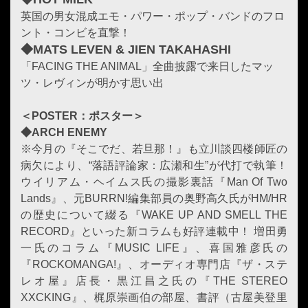
英国の男女混成エモ・パワー・ポップ・バンドのフロ
ント・コンビを直撃！
◆MATS LEVEN & JIEN TAKAHASHI
「FACING THE ANIMAL」全曲披露で来日したマッ
ツ・レヴィンが明かす思い出
＜POSTER：ポスター＞
◆ARCH ENEMY
※今月の『そこでだ、若旦那！』も立川談四楼師匠の
病欠により、“落語評論家：広瀬和生”が代打で執筆！
ウイリアム・ヘイムス氏の撮影裏話『Man Of Two
Lands』、元BURRN!編集部員の奥野高久氏がHM/HR
の歴史について綴る『WAKE UP AND SMELL THE
RECORD』といった新コラムも好評連載中！ 増田勇
一氏のコラム『MUSIC LIFE』、喜国雅彦氏の
『ROCKOMANGA!』、オーディオ専門店『ザ・ステ
レオ屋』店長・黒江昌之氏の『THE STEREO
XXCKING』、梶原崇画伯の部屋、書評（古屋美登里