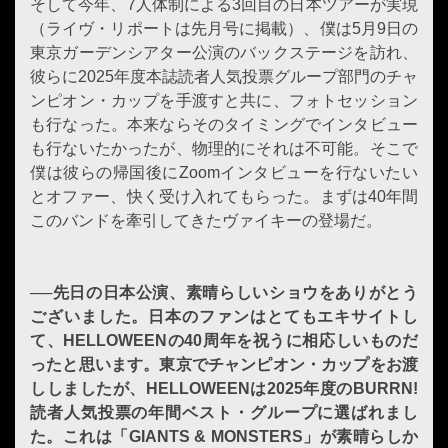
そして今年、7人体制による3回目の日本ツアーが実現
（ライヴ・リポートは先月号に掲載）、僕は5月9日の
東京ガーデンシアター公演のバックステージを訪れ、
彼らに2025年度本誌読者人気投票グループ部門のチャ
ンピオン・カップを手渡すと共に、フォトセッション
も行なった。本来ならそのタイミングでインタビュー
も行ないたかったが、物理的にそれは不可能。そこで
僕は彼らの帰国後にZoomインタビューを行ないたい
とオファー、快く受け入れてもらった。まずは40年間
このバンドを牽引してきたヴァイキーの登場だ。
──先日の日本公演、素晴らしいショウをありがとう
ございました。日本のファンはとてもエキサイトし
て、HELLOWEENの40周年を祝うに相応しいものだ
ったと思います。東京でチャンピオン・カップをお渡
ししましたが、HELLOWEENは2025年度のBURRN!
読者人気投票の年間ベスト・グループに選ばれまし
た。これは「GIANTS & MONSTERS」が素晴らしか