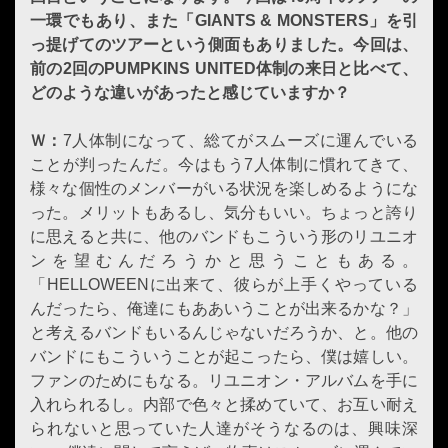
一環でもあり、また「GIANTS & MON­STERS」を引
っ提げてのツアーという側面もありました。今回は、
前の2回のPUMPKINS UNI­TED体制の来日と比べて、
どのような違いがあったと感じていますか？
Ｗ：
7人体制になって、総てがスムーズに運んでいる
ことが判ったんだ。今はもう7人体制に慣れてきて、
様々な個性のメンバーがいる状況を楽しめるようにな
った。メリットもあるし、気分もいい。ちょっと誇り
に思えると共に、他のバンドもこういう形のリユニオ
ンを望むんだろうかと思うこともある。
「HELLOWEENに出来て、彼らが上手くやっている
んだったら、俺達にもああいうことが出来るかな？」
と考えるバンドもいるんじゃないだろうか、と。他の
バンドにもこういうことが起こったら、僕は嬉しい。
ファンのためにもなる。リユニオン・アルバムを手に
入れられるし。内部で色々と揉めていて、お互い耐え
られないと思っていた人達がそうなるのは、興味深