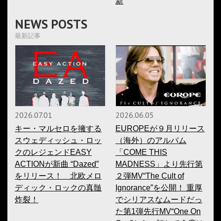
新
NEWS POSTS
最新記事
2026.07.01
2026.06.05
キー・マルセロを擁する
EUROPEが９月リリース
スウェディッシュ・ロッ
（海外）のアルバム
クのレジェンドEASY
「COME THIS
ACTIONが新曲 “Dazed”
MADNESS」より先行第
をリリース！ 北欧メロ
２弾MV“The Cult of
ディック・ロックの真髄
Ignorance”を公開！ 重厚
炸裂！
でシリアスなムードだっ
た第1弾先行MV“One On