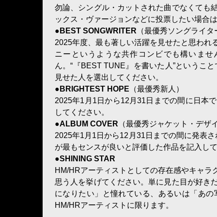
勿論、シングル・カットされた曲でなくても
ックス・ヴァージョンなどに投票したい場合
●BEST SONGWRITER
（最優秀ソングライタ
2025年度、最も著しい活躍を見せたと思わ
ニーというような共作コンビでも構いませ
ん。“『BEST TUNE』を書いた人”という
見せた人を選出してください。
●BRIGHTEST HOPE
（最優秀新人）
2025年1月1日から12月31日までの間に
してください。
●ALBUM COVER
（最優秀ジャケット・デザ
2025年1月1日から12月31日までの間に発
が最もセンスが良いと評価した作品を記入して
●SHINING STAR
HM/HRアーティストとしての存在感やキャ
思う人を挙げてください。単に見た目が好き
になりたい」と憧れている、あるいは「あの
HM/HRアーティストに限ります。