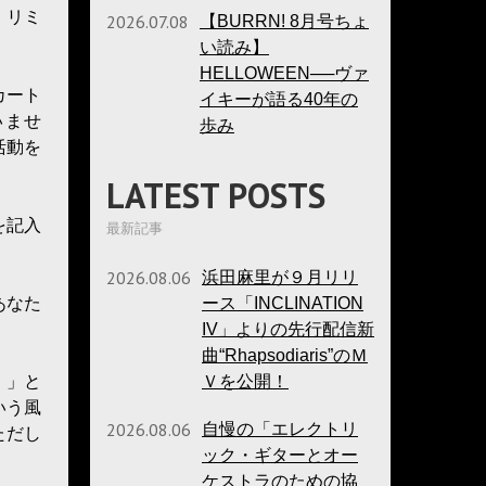
、リミ
2026.07.08
【BURRN! 8月号ちょ
い読み】
HELLOWEEN──ヴァ
カート
イキーが語る40年の
いませ
歩み
活動を
LATEST POSTS
を記入
最新記事
2026.08.06
浜田麻里が９月リリ
ース「INCLINATION
あなた
IV」よりの先行配信新
曲“Rhapsodiaris”のＭ
Ｖを公開！
！」と
いう風
2026.08.06
自慢の「エレクトリ
ただし
ック・ギターとオー
ケストラのための協