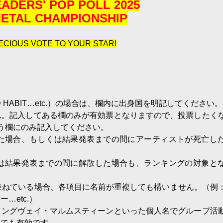
ADERS' POP POLL 2025
METAL CHAMPIONSHIP
RECIOUS VOTE TO YOUR STAR!
。
 HABIT…etc.）の場合は、欄内に出身国を明記してください。
ん。記入してある欄のみが有効票となりますので、投票したく
う欄にのみ記入してください。
た場合、もしくは結果発表までの間にアーティストが死亡し
は結果発表までの間に解散した場合も、ランキングの対象と
兼ねている場合、各項目に名前が重複しても構いません。（例
…etc.）
イングヴェイ・マルムスティーンといった個人名でグループ活
しても有効です。