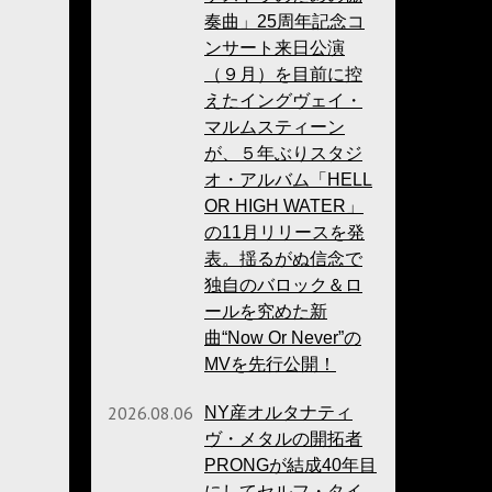
奏曲」25周年記念コ
ンサート来日公演
（９月）を目前に控
えたイングヴェイ・
マルムスティーン
が、５年ぶりスタジ
オ・アルバム「HELL
OR HIGH WATER」
の11月リリースを発
表。揺るがぬ信念で
独自のバロック＆ロ
ールを究めた新
曲“Now Or Never”の
MVを先行公開！
2026.08.06
NY産オルタナティ
ヴ・メタルの開拓者
PRONGが結成40年目
にしてセルフ・タイ