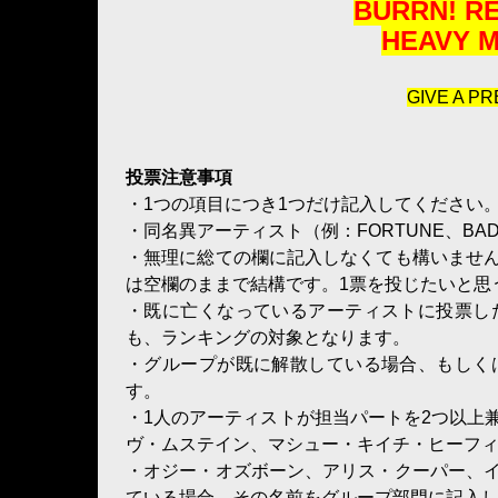
BURRN! RE
HEAVY 
GIVE A P
投票注意事項
・1つの項目につき1つだけ記入してください
・同名異アーティスト（例：FORTUNE、BAD
・無理に総ての欄に記入しなくても構いませ
は空欄のままで結構です。1票を投じたいと思
・既に亡くなっているアーティストに投票し
も、ランキングの対象となります。
・グループが既に解散している場合、もしく
す。
・1人のアーティストが担当パートを2つ以上
ヴ・ムステイン、マシュー・キイチ・ヒーフィー
・オジー・オズボーン、アリス・クーパー、
ている場合、その名前をグループ部門に記入