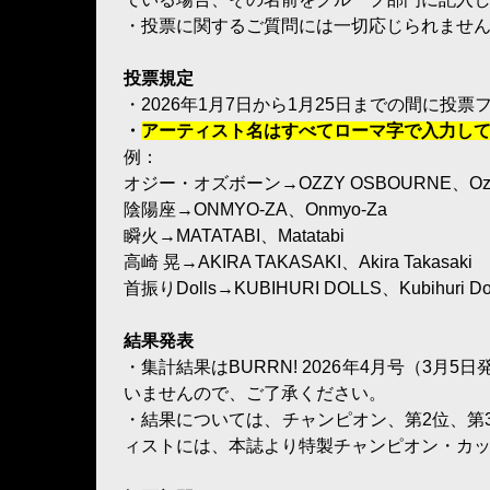
・投票に関するご質問には一切応じられませ
投票規定
・2026年1月7日から1月25日までの間に投
・
アーティスト名はすべてローマ字で入力し
例：
オジー・オズボーン→OZZY OSBOURNE、Ozzy 
陰陽座→ONMYO-ZA、Onmyo-Za
瞬火→MATATABI、Matatabi
高崎 晃→AKIRA TAKASAKI、Akira Takasaki
首振りDolls→KUBIHURI DOLLS、Kubihuri Dol
結果発表
・集計結果はBURRN! 2026年4月号（3
いませんので、ご了承ください。
・結果については、チャンピオン、第2位、第
ィストには、本誌より特製チャンピオン・カ