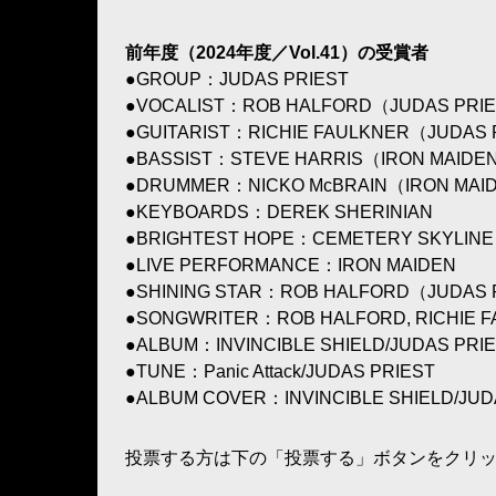
前年度（2024年度／Vol.41）の受賞者
●GROUP：JUDAS PRIEST
●VOCALIST：ROB HALFORD（JUDAS PRI
●GUITARIST：RICHIE FAULKNER（JUDAS 
●BASSIST：STEVE HARRIS（IRON MAIDEN,
●DRUMMER：NICKO McBRAIN（IRON MAI
●KEYBOARDS：DEREK SHERINIAN
●BRIGHTEST HOPE：CEMETERY SKYLINE
●LIVE PERFORMANCE：IRON MAIDEN
●SHINING STAR：ROB HALFORD（JUDAS 
●SONGWRITER：ROB HALFORD, RICHIE F
●ALBUM：INVINCIBLE SHIELD/JUDAS PRI
●TUNE：Panic Attack/JUDAS PRIEST
●ALBUM COVER：INVINCIBLE SHIELD/JUD
投票する方は下の「投票する」ボタンをクリ