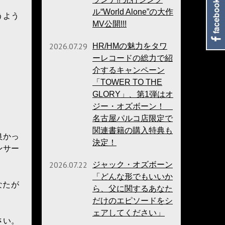
ル“World Alone”の大作
うよう
MV公開!!!
2026.07.29
HR/HMの魅力をタワ
ーレコードの総力で紹
介するキャンペーン
「TOWER TO THE
GLORY」、第1弾はオ
ジー・オズボーン！
名古屋パルコ店限定で
関連書籍の購入特典も
良かっ
決定！
ンサー
2026.07.22
ジャック・オズボーン
「どんな形でもいいか
なたが
ら、父に関するあなた
だけのエピソードをシ
ェアしてください」
さい。