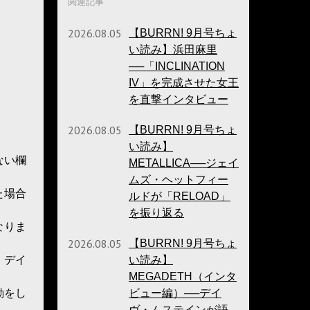
関連記事
2026.08.05
【BURRN! 9月号ちょ
い読み】浜田麻里
──「INCLINATION
IV」を完成させた女王
を直撃インタビュー
2026.08.05
【BURRN! 9月号ちょ
い読み】
ない欄
METALLICA──ジェイ
ムズ・ヘットフィー
た場合
ルドが「RELOAD」
を振り返る
なりま
2026.08.05
【BURRN! 9月号ちょ
い読み】
：デイ
MEGADETH（インタ
ビュー編）──デイ
動をし
ヴ・ムステインが語