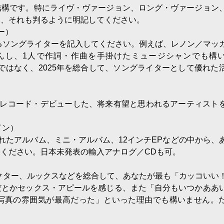
結構です。特にライヴ・ヴァージョン、ロング・ヴァージョン
は、それも判るように明記してください。
ー）
れるソングライターを記入してください。例えば、レノン／マッ
んし、1人で作詞・作曲を手掛けたミュージシャンでも構
ことではなく、2025年を総合して、ソングライターとして優れた
日本でレコード・デビューした、将来有望と思われるアーティスト
イン）
表されたアルバム、ミニ・アルバム、12インチEPなどの中から、
ください。日本未発表の輸入アナログ／CDも可。
ラクター、ルックスなどを総合して、あなたが最も「カッコいい
だとかセックス・アピールを感じる、また「自分もいつかああ
写真の雰囲気が最高だった」といった理由でも構いません。