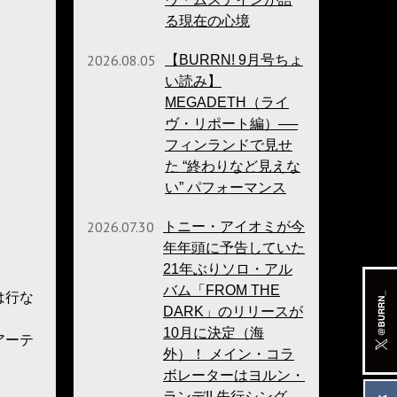
る現在の心境
2026.08.05
【BURRN! 9月号ちょ
い読み】
MEGADETH（ライ
ヴ・リポート編）──
フィンランドで見せ
た “終わりなど見えな
い” パフォーマンス
2026.07.30
トニー・アイオミが今
年年頭に予告していた
21年ぶりソロ・アル
バム「FROM THE
は行な
DARK」のリリースが
10月に決定（海
アーテ
外）！ メイン・コラ
ボレーターはヨルン・
ランデ!! 先行シング