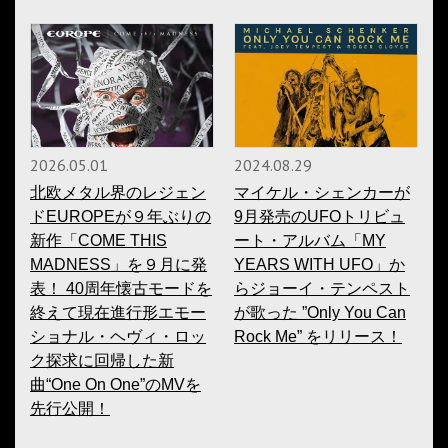
2026.05.01
2024.08.29
北欧メタル界のレジェン
マイケル・シェンカーが
ドEUROPEが９年ぶりの
9月発売のUFOトリビュ
新作「COME THIS
ート・アルバム「MY
MADNESS」を９月に発
YEARS WITH UFO」か
表！ 40周年懐古モードを
らジョーイ・テンペスト
終えて現在進行形エモー
が歌った ”Only You Can
ショナル・ヘヴィ・ロッ
Rock Me” をリリース！
ク探求に回帰した新
曲“One On One”のMVを
先行公開！