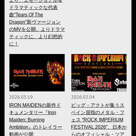
より、エモーショナル＆
ドラマティックな代表
曲“Tears Of The
Dragon”新ヴァージョン
のMVを公開。よりドラマ
ティックに、より幻想的
に！
2026.03.19
2026.02.04
IRON MAIDENの新作ド
ビッグ・アクトが集うス
キュメンタリー『Iron
ペイン屈指のメタル・フ
Maiden: Burning
ェス “ROCK IMPERIUM
Ambition』のトレイラー
FESTIVAL 2026”、日本か
動画が公開
らのオフィシャル・ツア