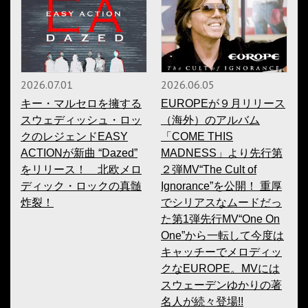
2026.07.01
2026.06.05
キー・マルセロを擁する
EUROPEが９月リリース
スウェディッシュ・ロッ
（海外）のアルバム
クのレジェンドEASY
「COME THIS
ACTIONが新曲 “Dazed”
MADNESS」より先行第
をリリース！ 北欧メロ
２弾MV“The Cult of
ディック・ロックの真髄
Ignorance”を公開！ 重厚
炸裂！
でシリアスなムードだっ
た第1弾先行MV“One On
One”から一転して今度は
キャッチーでメロディッ
クなEUROPE。MVには
スウェーデンゆかりの著
名人が続々登場!!