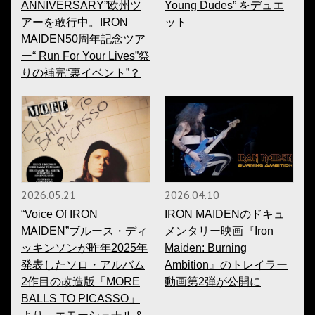
ANNIVERSARY”欧州ツ
Young Dudes” をデュエ
アーを敢行中。IRON
ット
MAIDEN50周年記念ツア
ー“ Run For Your Lives”祭
りの補完“裏イベント”？
2026.05.21
2026.04.10
“Voice Of IRON
IRON MAIDENのドキュ
MAIDEN”ブルース・ディ
メンタリー映画『Iron
ッキンソンが昨年2025年
Maiden: Burning
発表したソロ・アルバム
Ambition』のトレイラー
2作目の改造版「MORE
動画第2弾が公開に
BALLS TO PICASSO」