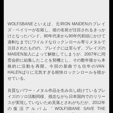
WOLFSBANEといえば、元IRON MAIDENのブレイ
ズ・ベイリーが在籍し、彼の名前が注目されるきっか
けとなったバンド。80年代末から90年代初頭にかけて
過剰なまでにワイルドなロックンロール寄りメタルで
注目されたものの、ブレイクには至らず。ブレイズの
MAIDEN加入によって解散してしまうが、2007年に同
窓会的に結集したことを契機とし、その数年後から本
格的に活動を再開。今回の新曲でも往年のVAN
HALENばりに元気すぎる軽快ロックンロールを聴か
せている。
良質なパワー・メタル作品を生み出し続けているブレ
イズのソロ活動同様、残念ながら日本国内でのリリー
スが実現していないため見落とされがちだが、2012年
の復活アルバム「WOLFSBANE SAVE THE