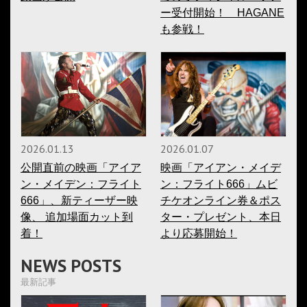
ー受付開始！ HAGANE
も参戦！
2026.01.13
2026.01.07
公開直前の映画「アイア
映画「アイアン・メイデ
ン・メイデン：フライト
ン：フライト666」ムビ
666」、新ティーザー映
チケオンライン券＆ポス
像、 追加場面カット到
ター・プレゼント、本日
着！
より応募開始！
NEWS POSTS
最新記事