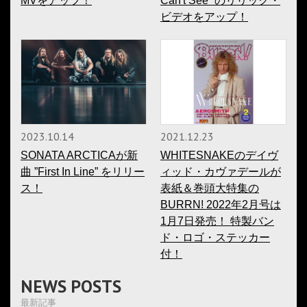
MVをアップ！
Can't See” のリリック・
ビデオをアップ！
2023.10.14
2021.12.23
SONATA ARCTICAが新
WHITESNAKEのデイヴ
曲 ”First In Line” をリリー
ィッド・カヴァデールが
ス！
表紙＆巻頭大特集の
BURRN! 2022年2月号は
1月7日発売！ 特製バン
ド・ロゴ・ステッカー
付！
NEWS POSTS
最新記事