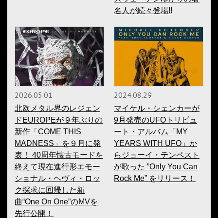
名人が続々登場!!
2026.05.01
2024.08.29
北欧メタル界のレジェン
マイケル・シェンカーが
ドEUROPEが９年ぶりの
9月発売のUFOトリビュ
新作「COME THIS
ート・アルバム「MY
MADNESS」を９月に発
YEARS WITH UFO」か
表！ 40周年懐古モードを
らジョーイ・テンペスト
終えて現在進行形エモー
が歌った ”Only You Can
ショナル・ヘヴィ・ロッ
Rock Me” をリリース！
ク探求に回帰した新
曲“One On One”のMVを
先行公開！