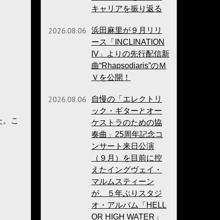
キャリアを振り返る
2026.08.06
浜田麻里が９月リリ
ース「INCLINATION
IV」よりの先行配信新
曲“Rhapsodiaris”のＭ
Ｖを公開！
2026.08.06
自慢の「エレクトリ
ック・ギターとオー
た。こ
ケストラのための協
奏曲」25周年記念コ
ンサート来日公演
（９月）を目前に控
えたイングヴェイ・
マルムスティーン
が、５年ぶりスタジ
オ・アルバム「HELL
OR HIGH WATER」