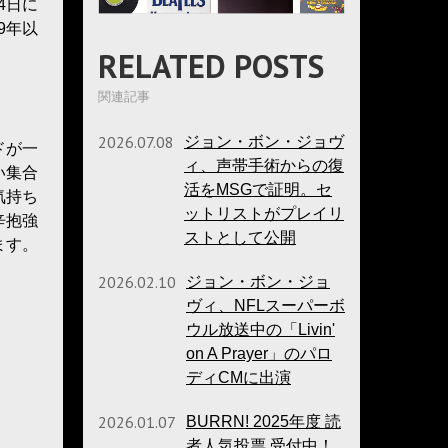
4日に
9年以
RELATED POSTS
関連記事
2026.07.08
ジョン・ボン・ジョヴ
ドが一
ィ、声帯手術からの復
い集合
活をMSGで証明。セ
気持ち
ットリストがプレイリ
辛抱強
ストとして公開
ます。
2026.02.10
ジョン・ボン・ジョ
ヴィ、NFLスーパーボ
ウル放送中の「Livin'
on A Prayer」のパロ
ディCMに出演
2026.01.07
BURRN! 2025年度 読
者人気投票 受付中！