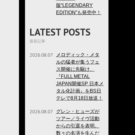
版“LEGENDARY
EDITION”も発売中！
LATEST POSTS
最新記事
2026.08.07
メロディック・メタ
ルの猛者が集うフェ
ス開催に先駆け、
『FULL METAL
JAPAN開催SP 日本メ
タル化計画』をBS日
テレで8月18日放送！
2026.08.07
グレン・ヒューズが
ツアー／ライヴ活動
からの引退を表明。
数々の名演を生んだ