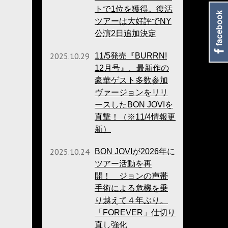
トで1位を獲得。復活
ツアーは大好評でNY
公演2日追加決定
2025.10.29
11/5発売『BURRN!
12月号』、最新作の
豪華ゲスト多数参加
ヴァージョンをリリ
ースしたBON JOVIを
直撃！（※11/4情報更
新）
2025.10.24
BON JOVIが2026年に
ツアー活動を再
開！ ジョンの声帯
手術による危機を乗
り越えて４年ぶり。
「FOREVER」仕切り
直し強化