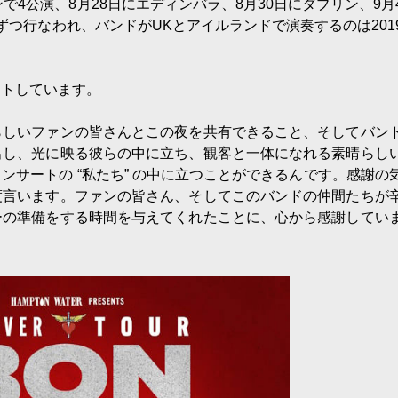
で4公演、8月28日にエディンバラ、8月30日にダブリン、9月
つ行なわれ、バンドがUKとアイルランドで演奏するのは201
ントしています。
らしいファンの皆さんとこの夜を共有できること、そしてバン
出し、光に映る彼らの中に立ち、観客と一体になれる素晴らし
サートの “私たち” の中に立つことができるんです。感謝の
度言います。ファンの皆さん、そしてこのバンドの仲間たちが
ーの準備をする時間を与えてくれたことに、心から感謝してい