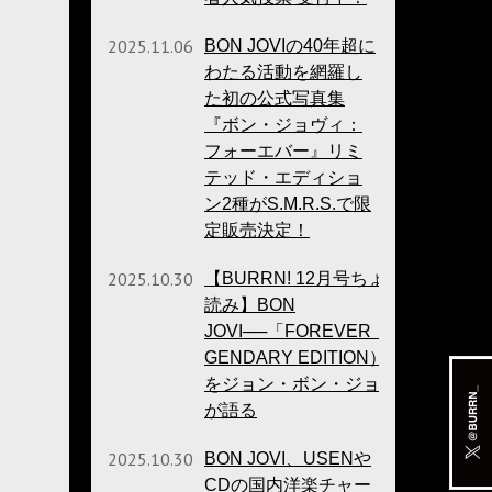
2025.11.06
BON JOVIの40年超に
わたる活動を網羅し
た初の公式写真集
『ボン・ジョヴィ：
フォーエバー』リミ
テッド・エディショ
ン2種がS.M.R.S.で限
定販売決定！
2025.10.30
【BURRN! 12月号ちょい
読み】BON
JOVI──「FOREVER（LE­
GEN­DARY EDITION）」
をジョン・ボン・ジョヴィ
が語る
2025.10.30
BON JOVI、USENや
CDの国内洋楽チャー