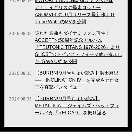
2026.08.05
MOTÖRHEADの極悪魂はヤツらが継
ぐ！ イギリスの爆走ロッカー
ASOMVELの10月リリース最新作より
“Lone Wolf” のMVを公開
2026.08.05
隠れた名曲もダイナミックに再生！
ACCEPTの50周年記念アルバム
「TEUTONIC TITANS 1976-2026」より
GHOSTのトビアス・フォージ他が参加し
た “Save Us” を公開
2026.08.05
【BURRN! 9月号ちょい読み】浜田麻里
──「INCLINATION IV」を完成させた女
王を直撃インタビュー
2026.08.05
【BURRN! 9月号ちょい読み】
METALLICA──ジェイムズ・ヘットフィ
ールドが「RELOAD」を振り返る