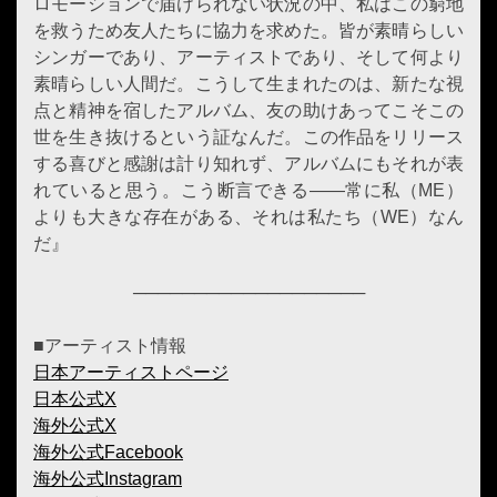
ロモーションで届けられない状況の中、私はこの窮地
を救うため友人たちに協力を求めた。皆が素晴らしい
シンガーであり、アーティストであり、そして何より
素晴らしい人間だ。こうして生まれたのは、新たな視
点と精神を宿したアルバム、友の助けあってこそこの
世を生き抜けるという証なんだ。この作品をリリース
する喜びと感謝は計り知れず、アルバムにもそれが表
れていると思う。こう断言できる——常に私（ME）
よりも大きな存在がある、それは私たち（WE）なん
だ』
───────────────────
■アーティスト情報
日本アーティストページ
日本公式X
海外公式X
海外公式Facebook
海外公式Instagram