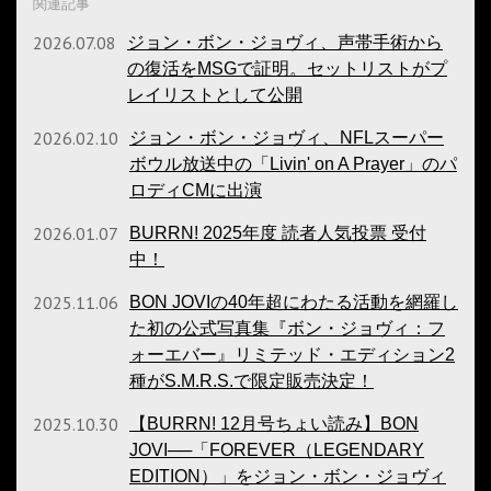
関連記事
2026.07.08
ジョン・ボン・ジョヴィ、声帯手術から
の復活をMSGで証明。セットリストがプ
レイリストとして公開
2026.02.10
ジョン・ボン・ジョヴィ、NFLスーパー
ボウル放送中の「Livin' on A Prayer」のパ
ロディCMに出演
2026.01.07
BURRN! 2025年度 読者人気投票 受付
中！
2025.11.06
BON JOVIの40年超にわたる活動を網羅し
た初の公式写真集『ボン・ジョヴィ：フ
ォーエバー』リミテッド・エディション2
種がS.M.R.S.で限定販売決定！
2025.10.30
【BURRN! 12月号ちょい読み】BON
JOVI──「FOREVER（LE­GEN­DARY
EDITION）」をジョン・ボン・ジョヴィ