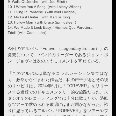
9. Walls Of Jericho（with Joe Elliott）
10. I Wrote You A Song（with Lainey Wilson）
11. Living In Paradise（with Avril Lavigne）
12. My First Guitar（with Marcus King）
13. Hollow Man（with Bruce Springsteen）
14. We Made It Look Easy／Hicimos Que Pareciera
Fácil（with Carin León）
今回のアルバム『Forever（Legendary Edition）』の
発売について、バンドのリーダーであるジョン・ボ
ン・ジョヴィは次のようにコメントを寄せている。
『このアルバムは単なるコラボレーション集ではな
く、必然から生まれた作品だ。私の声帯手術とその後
のリハビリは、2024年6月に「FOREVER」をリリー
スする過程でのドキュメンタリー的な旅路だった。ス
タジオでのレコーディングでは十分に歌えたが、過酷
なツアーで求められる歌唱にはまだ届かなかった。誇
りに思っているアルバム「FOREVER」をツアーやプ