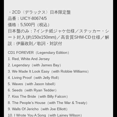
・2CD〈デラックス〉日本限定盤
品番：UICY-80674/5
価格：5,500円（税込）
日本盤のみ：7インチ紙ジャケ仕様／ステッカー・シ
ート封入(約150x150mm)／高音質SHM-CD仕様／解
説：伊藤政則／歌詞・対訳付
CD1 FOREVER（Legendary Edition）
1. Red, White And Jersey
2. Legendary（with James Bay）
3. We Made It Look Easy（with Robbie Williams）
4. Living Proof（with Jelly Roll）
5. Waves（with Jason Isbell）
6. Seeds（with Ryan Tedder）
7. Kiss The Bride（with Billy Falcon）
8. The People’s House（with The War & Treaty）
9. Walls Of Jericho（with Joe Elliott）
10. I Wrote You A Song（with Lainey Wilson）