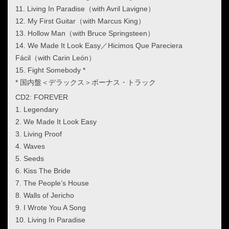
11. Living In Paradise（with Avril Lavigne）
12. My First Guitar（with Marcus King）
13. Hollow Man（with Bruce Springsteen）
14. We Made It Look Easy／Hicimos Que Pareciera
Fácil（with Carin León）
15. Fight Somebody *
* 国内盤＜デラックス＞ボーナス・トラック
CD2: FOREVER
1. Legendary
2. We Made It Look Easy
3. Living Proof
4. Waves
5. Seeds
6. Kiss The Bride
7. The People’s House
8. Walls of Jericho
9. I Wrote You A Song
10. Living In Paradise