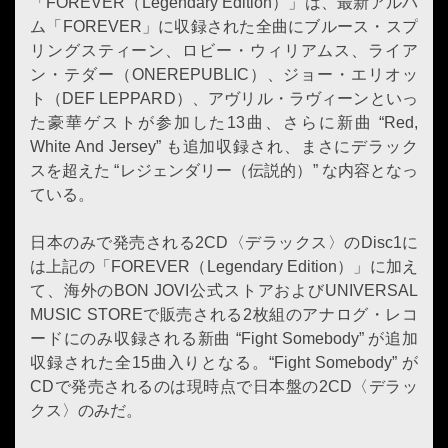
「FOREVER（Legendary Edition）」は、最新アルバ
ム「FOREVER」に収録された全曲にブルース・スプ
リングスティーン、ロビー・ウィリアムス、ライア
ン・テダー（ONEREPUBLIC
）、ジョー・エリオッ
ト（DEF LEPPARD）、アヴリル・ラヴィーンといっ
た豪華ゲストが参加した13曲、さらに新曲 “Red,
White And Jersey” も追加収録され、まさにデラック
スを超えた “レジェンダリー（伝説的）” な内容となっ
ている。
日本のみで発売される2CD〈デラックス〉のDisc1に
は上記の「FOREVER（Legendary Edition）」に加え
て、海外の
BON JOVI
公式ストアおよびUNIVERSAL
MUSIC STOREで販売される2枚組のアナログ・レコ
ードにのみ収録される新曲 “Fight Somebody” が追加
収録された全15曲入りとなる。“Fight Somebody” が
CDで発売されるのは現時点で日本盤の2CD〈デラッ
クス〉のみだ。