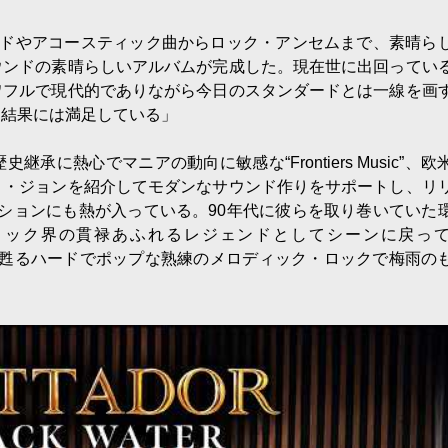
ラードやアコースティック曲からロック・アンセムまで、素晴ら
ウンドの素晴らしいアルバムが完成した。現在世に出回ってい
ワフルで現代的でありながら今日のスタンダードとは一線を画
。結果には満足している」
に熱心でマニアの動向に敏感な“Frontiers Music”、欧
ト・ジョンを紹介してモダンなサウンド作りをサポートし、リ
ションにも熱が入っている。90年代に彼らを取り巻いていた
ロック界の貫禄あふれるレジェンドとしてシーンに戻っ
って甦るハードでポップな熟練のメロディック・ロックで梅雨の