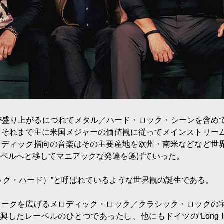
が盛り上がるにつれてメタル／ハード・ロック・シーンを含め
、それまで主に米国メジャーの価値観に従ってメインストリー
ロディック指向の音楽はその主要産地を欧州・南米などなど世
ーベルへと移してマニアックな発達を遂げていった。
ック・ハード）”と呼ばれているような世界観の誕生である。
ワークを広げるメロディック・ロック／クラシック・ロックの
時代に勃興したレーベルのひとつであったし、他にもドイツの“Long Is