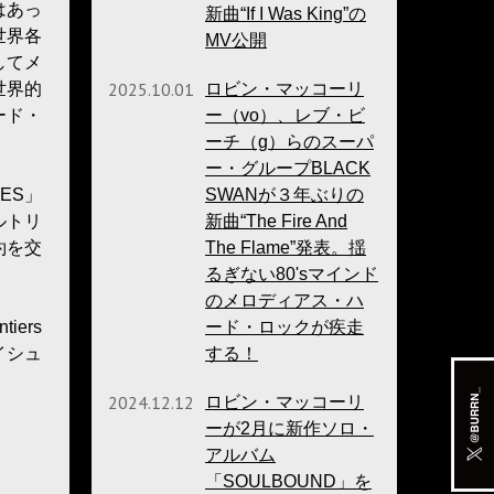
はあっ
新曲“If I Was King”の
世界各
MV公開
してメ
2025.10.01
世界的
ロビン・マッコーリ
ード・
ー（vo）、レブ・ビ
ーチ（g）らのスーパ
ー・グループBLACK
ES」
SWANが３年ぶりの
ルトリ
新曲“The Fire And
約を交
The Flame”発表。揺
るぎない80'sマインド
のメロディアス・ハ
ers
ード・ロックが疾走
イシュ
する！
2024.12.12
ロビン・マッコーリ
ーが2月に新作ソロ・
アルバム
「SOULBOUND」を