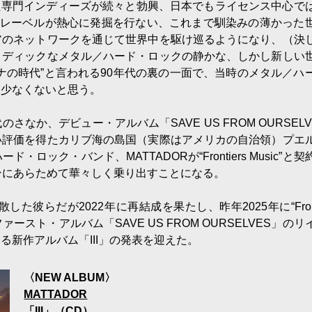
ic”といった専門インディーズが続々と勃興、日本でもライセンス中心で
系レーベルが熱心に発掘を行ない、これまで馴染みの薄かった
アのネットワークを通じて世界中を駆け巡るようになり、（決
ロディックなメタル／ハード・ロックの静かな、しかし新しい
ナの時代”と言われる90年代の裏の一面で、当時のメタル／ハ
も少なくないと思う。
か、デビュー・アルバム「SAVE US FROM OURSELV
い評価を得たカリブ海の島国（実際はアメリカの自治領）プエ
ック・バンド、MATTADORが“Frontiers Music”と契
ンにあらためて華々しく乗り出すことになる。
彼らだが2022年に再結成を果たし、昨年2025年に“Fronti
ァースト・アルバム「SAVE US FROM OURSELVES」のリ
新作アルバム「III」の発表を迎えた。
〈NEW ALBUM〉
MATTADOR
「III」（CD）