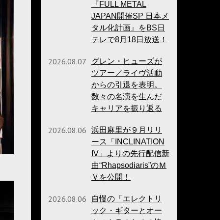
『FULL METAL
JAPAN開催SP 日本メ
タル化計画』をBS日
テレで8月18日放送！
2026.08.07
グレン・ヒューズが
ツアー／ライヴ活動
からの引退を表明。
数々の名演を生んだ
キャリアを振り返る
2026.08.06
浜田麻里が９月リリ
ース「INCLINATION
IV」よりの先行配信新
曲“Rhapsodiaris”のＭ
Ｖを公開！
2026.08.06
自慢の「エレクトリ
ック・ギターとオー