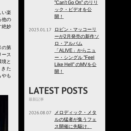
”Can't Go On” のリリ
ック・ビデオを公
しい楽
開！
る他の
す絶妙
2023.01.17
ロビン・マッコーリ
ーが2月発売の新作ソ
ロ・アルバム
米の第
「ALIVE」からニュ
リース
ー・シングル ”Feel
環境と
Like Hell” のMVを公
てきた
開！
もやも
LATEST POSTS
最新記事
2026.08.07
メロディック・メタ
ルの猛者が集うフェ
ス開催に先駆け、