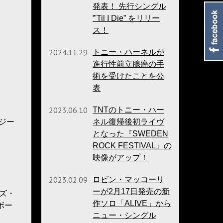
発表！ 先行シングル
”'Til I Die” をリリー
ス！
2024.11.29
トニー・ハーネルが
進行性前立腺癌の手
術を受けたことを公
表
2023.06.10
TNTのトニー・ハー
イジー
ネル復帰後初ライヴ
となった『SWEDEN
ROCK FESTIVAL』の
映像がアップ！
2023.02.09
ロビン・マッコーリ
ーが2月17日発売の新
パーズ・
作ソロ「ALIVE」から
ボー
ニュー・シングル