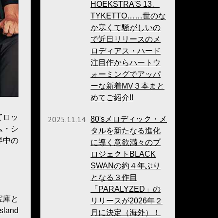
HOEKSTRA'S 13、
TYKETTO……世のな
か寒くて騒がしいの
で近日リリースのメ
ロディアス・ハード
注目作からハートウ
ォーミングでアッパ
ーな新着MV３本まと
めてご紹介!!
てロッ
2025.11.14
80'sメロディック・メ
ム・シ
タルを新たなる進化
界中の
に導く意欲満々のプ
ロジェクトBLACK
SWANの約４年ぶり
となる３作目
「PARALYZED」の
宝庫と
リリースが2026年２
land
月に決定（海外）！