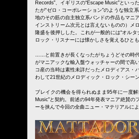
Records”、イギリスの“Escape Mus
たが“ゼロ・コーポレーション”のような独立
地のその筋の自主独立系バンドの作品もマニ
インストリーム次元とは言えないものの）メ
隆盛を後押しした。これが一般的には“オルタ
ロック・リスナーには懐かしさを覚えるひと
……と前置きが長くなったがちょうどその時代のさな
がマニアックな輸入盤ウォッチャーの間で高
コ産の当時は素性未詳だったメロディアス・ハード・ロ
わして21世紀のメロディック・ロック・シー
ブレイクの機会を得られぬまま95年に一度解散した
Music”と契約。前述の94年発表マニア絶賛のフ
ーを挟んで今回の全曲ニュー・マテリアルによる