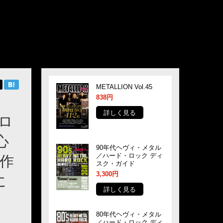
METALLION Vol.45
838円
詳しく見る
ロ
心
90年代ヘヴィ・メタル
／ハード・ロック ディ
新作
スク・ガイド
3,300円
に
詳しく見る
80年代ヘヴィ・メタル
／ハード・ロック ディ