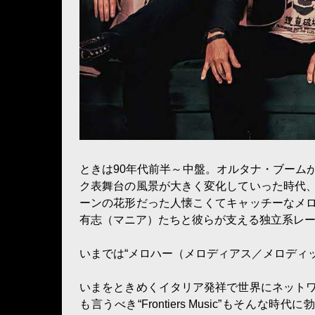
ときは90年代前半～中盤。オルタナ・ブーム
ク表舞台の風景が大きく変化していった時代
ーンの花形だった人懐こくてキャッチーなメ
有志（マニア）たちと彼らが支える独立系レ
いまでは“メロハー（メロディアス／メロディ
いまをときめくイタリア発祥で世界にネット
も言うべき“Frontiers Music”もそんな