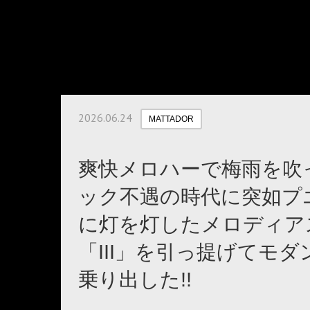
2026.06.24
MATTADOR
爽快メロハーで梅雨を吹
ック不遇の時代に突如プ
に灯を灯したメロディアス
「III」を引っ提げてモ
乗り出した!!