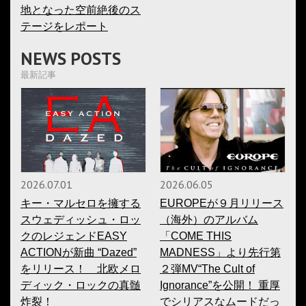
地となった空前絶後のス
テージをレポート
NEWS POSTS
最新記事
2026.07.01
2026.06.05
キー・マルセロを擁する
EUROPEが９月リリース
スウェディッシュ・ロッ
（海外）のアルバム
クのレジェンドEASY
「COME THIS
ACTIONが新曲 “Dazed”
MADNESS」より先行第
をリリース！ 北欧メロ
２弾MV“The Cult of
ディック・ロックの真髄
Ignorance”を公開！ 重厚
炸裂！
でシリアスなムードだっ