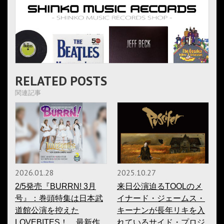
RELATED POSTS
関連記事
2026.01.28
2025.10.27
2/5発売『BURRN! 3月
来日公演迫るTOOLのメ
号』：巻頭特集は日本武
イナード・ジェームス・
道館公演を控えた
キーナンが長年リキを入
LOVEBITES！ 最新作
れているサイド・プロジ