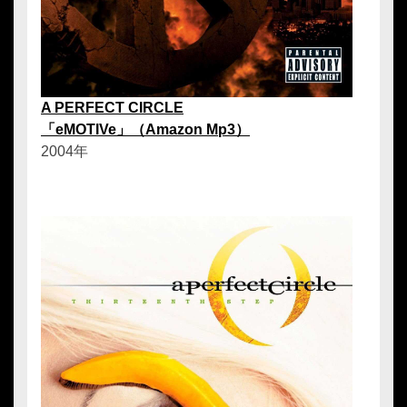
A PERFECT CIRCLE
「eMOTIVe」（Amazon Mp3）
2004年