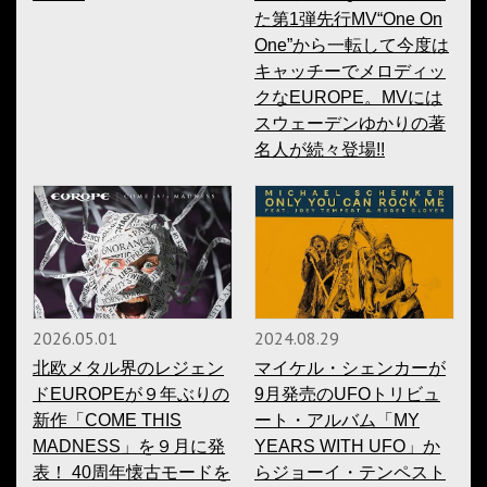
た第1弾先行MV“One On
One”から一転して今度は
キャッチーでメロディッ
クなEUROPE。MVには
スウェーデンゆかりの著
名人が続々登場!!
2026.05.01
2024.08.29
北欧メタル界のレジェン
マイケル・シェンカーが
ドEUROPEが９年ぶりの
9月発売のUFOトリビュ
新作「COME THIS
ート・アルバム「MY
MADNESS」を９月に発
YEARS WITH UFO」か
表！ 40周年懐古モードを
らジョーイ・テンペスト