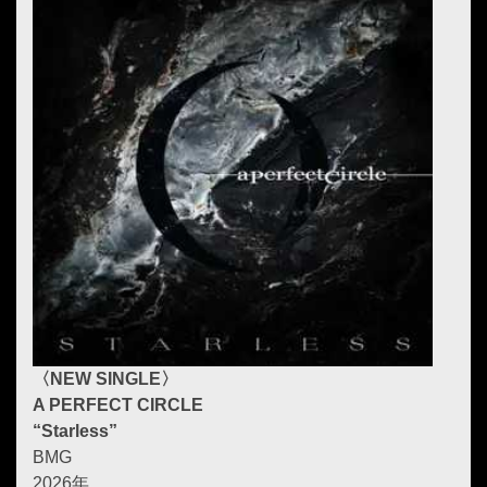
〈NEW SINGLE〉
A PERFECT CIRCLE
“Starless”
BMG
2026年