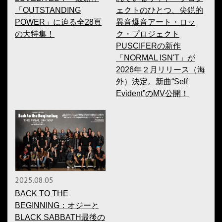
「OUTSTANDING
ェクトのひとつ、尖鋭的
POWER」に迫る全28頁
異音爆音アート・ロッ
の大特集！
ク・プロジェクト
PUSCIFERの新作
「NORMAL ISN'T」が
2026年２月リリース（海
外）決定。新曲“Self
Evident”のMV公開！
2025.08.05
BACK TO THE
BEGINNING：オジーと
BLACK SABBATH最後の