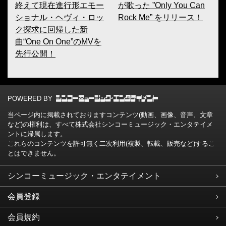
終えて現在進行形エモー
が歌った ”Only You Can
ショナル・ヘヴィ・ロッ
Rock Me” をリリース！
ク探求に回帰した新
曲“One On One”のMVを
先行公開！
POWERED BY
当ページ内に掲載されておりますコンテンツ(動画、画像、音声、文章
など)の権利は、すべて株式会社シンコーミュージック・エンタテイメ
ントに帰属します。
これらのコンテンツを許可無く二次利用(複製、転載、販売など)するこ
とはできません。
シンコーミュージック・エンタテイメント
会員登録
会員規約