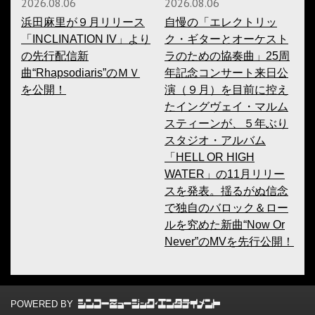
2026.08.06
2026.08.06
浜田麻里が９月リリース
自慢の「エレクトリッ
「INCLINATION IV」より
ク・ギターとオーケスト
の先行配信新
ラのための協奏曲」25周
曲“Rhapsodiaris”のＭＶ
年記念コンサート来日公
を公開！
演（９月）を目前に控え
たイングヴェイ・マルム
スティーンが、５年ぶり
スタジオ・アルバム
「HELL OR HIGH
WATER」の11月リリー
スを発表。揺るがぬ信念
で独自のバロック＆ロー
ルを究めた新曲“Now Or
Never”のMVを先行公開！
POWERED BY