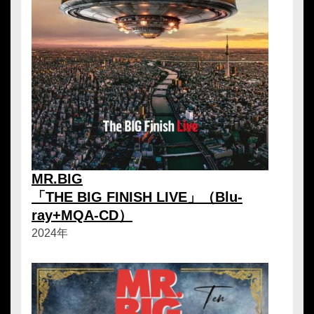
MR.BIG
「THE BIG FINISH LIVE」（Blu-
ray+MQA-CD）
2024年