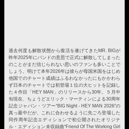
過去何度も解散状態から復活を遂げてきたMR. BIGが
昨年2025年にバンドの意思で正式に解散してしまった
のことがまだ信じられない思いのファンも多いことで
しょう。明けて本年2026年は彼らが母国米国をはじめ
他国でのチャート成績はふるわなかったにもかかわら
ず日本のチャートでは初登場１位の大ヒットを記録し
た４作目「HEY MAN」のリリースから30年。５月中
旬現在、ちょうどエリック・マーティンによる30周年
記念ジャパン・ツアー“BIG Night - HEY MAN 2026”の
真っ最中だが、これに合わせるように先ごろ登場した
同作周年記念エディションで初公開されたオリジナ
ル・エディション未収録曲“Friend Of The Working Girl