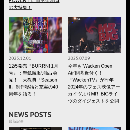
POWER」に迫る全28頁
の大特集！
2025.12.01
2025.07.09
12/5発売『BURRN! 1月
今年も“Wacken Open
号』：聖飢魔IIの独占会
Air”開幕近付く！
見！ 大教典「Season
『WackenTV』が昨年
II」制作秘話と充実の40
2024年のフェス映像アー
周年を語る！
カイヴよりMR. BIGライ
ヴのダイジェストを公開
NEWS POSTS
最新記事