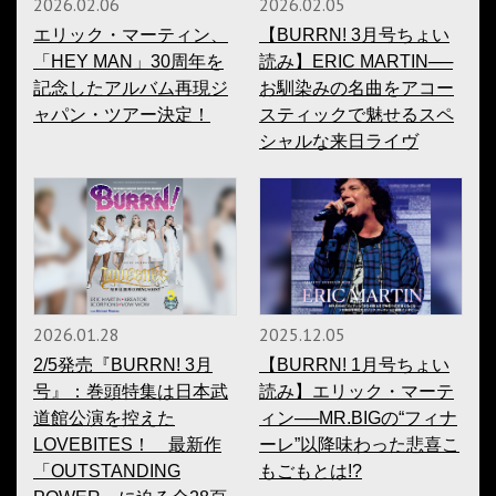
2026.02.06
2026.02.05
エリック・マーティン、
【BURRN! 3月号ちょい
「HEY MAN」30周年を
読み】ERIC MARTIN──
記念したアルバム再現ジ
お馴染みの名曲をアコー
ャパン・ツアー決定！
スティックで魅せるスペ
シャルな来日ライヴ
2026.01.28
2025.12.05
2/5発売『BURRN! 3月
【BURRN! 1月号ちょい
号』：巻頭特集は日本武
読み】エリック・マーテ
道館公演を控えた
ィン──MR.BIGの“フィナ
LOVEBITES！ 最新作
ーレ”以降味わった悲喜こ
「OUTSTANDING
もごもとは!?