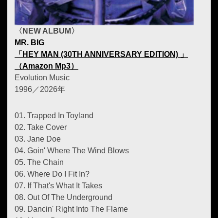
〈NEW ALBUM〉
MR. BIG
「HEY MAN (30TH ANNIVERSARY EDITION) 」
（Amazon Mp3）
Evolution Music
1996／2026年
01. Trapped In Toyland
02. Take Cover
03. Jane Doe
04. Goin' Where The Wind Blows
05. The Chain
06. Where Do I Fit In?
07. If That's What It Takes
08. Out Of The Underground
09. Dancin' Right Into The Flame