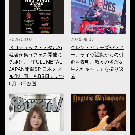
2026.08.07
2026.08.07
メロディック・メタルの
グレン・ヒューズがツア
猛者が集うフェス開催に
ー／ライヴ活動からの引
先駆け、『FULL METAL
退を表明。数々の名演を
JAPAN開催SP 日本メタ
生んだキャリアを振り返
ル化計画』をBS日テレで
る
8月18日放送！