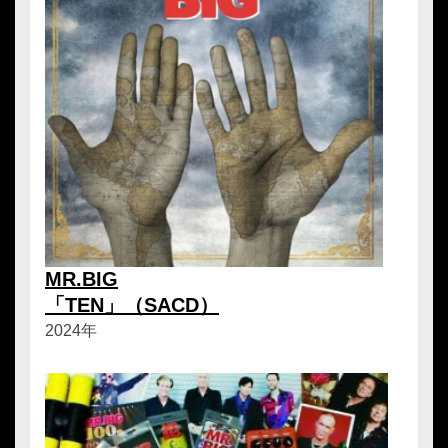
MR.BIG
「TEN」（SACD）
2024年