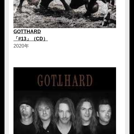
GOTTHARD
「#13」（CD）
2020年