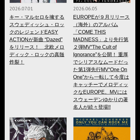
2026.07.01
2026.06.05
キー・マルセロを擁する
EUROPEが９月リリース
スウェディッシュ・ロッ
（海外）のアルバム
クのレジェンドEASY
「COME THIS
ACTIONが新曲 “Dazed”
MADNESS」より先行第
をリリース！ 北欧メロ
２弾MV“The Cult of
ディック・ロックの真髄
Ignorance”を公開！ 重厚
炸裂！
でシリアスなムードだっ
た第1弾先行MV“One On
One”から一転して今度は
キャッチーでメロディッ
クなEUROPE。MVには
スウェーデンゆかりの著
名人が続々登場!!