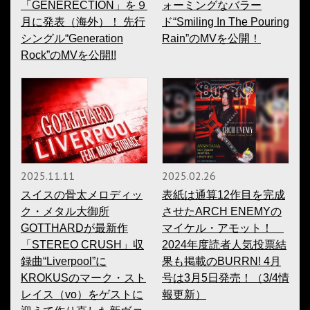
「GENERECTION」を９
ォーミングなバラー
月に発表（海外）！ 先行
ド“Smiling In The Pouring
シングル“Generation
Rain”のMVを公開！
Rock”のMVを公開!!
2025.11.11
2025.02.26
スイスの骨太メロディッ
表紙は通算12作目を完成
ク・メタル大御所
させたARCH ENEMYの
GOTTHARDが最新作
マイケル・アモット！
「STEREO CRUSH」収
2024年度読者人気投票結
録曲“Liverpool”に
果も掲載のBURRN! 4月
KROKUSのマーク・スト
号は3月5日発売！（3/4情
レイス（vo）をゲストに
報更新）