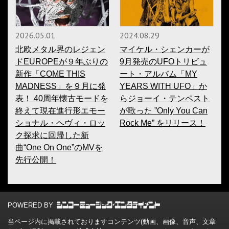
2026.05.01
2024.08.29
北欧メタル界のレジェン
マイケル・シェンカーが
ドEUROPEが９年ぶりの
9月発売のUFOトリビュ
新作「COME THIS
ート・アルバム「MY
MADNESS」を９月に発
YEARS WITH UFO」か
表！ 40周年懐古モードを
らジョーイ・テンペスト
終えて現在進行形エモー
が歌った ”Only You Can
ショナル・ヘヴィ・ロッ
Rock Me” をリリース！
ク探求に回帰した新
曲“One On One”のMVを
先行公開！
POWERED BY
当ページ内に掲載されておりますコンテンツ(動画、画像、音声、文章