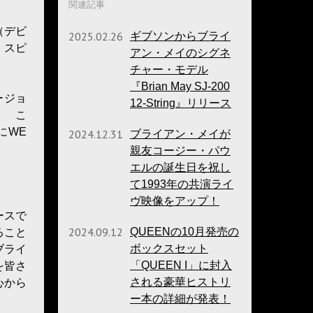
関連記事
”（デビ
2025.02.26
ギブソンからブライ
・スピ
アン・メイのシグネ
チャー・モデル
『Brian May SJ-200
ージョ
12-String』リリース
！ こ
にWE
2024.12.31
ブライアン・メイが
親友コージー・パウ
エルの誕生日を祝し
て1993年の共演ライ
ヴ映像をアップ！
ースで
2024.09.12
QUEENの10月発売の
ること
ボックスセット
ブライ
「QUEEN I」に封入
を皆さ
される豪華ヒストリ
心から
ー本の詳細が発表！