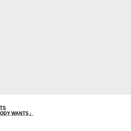
TS
ODY WANTS」