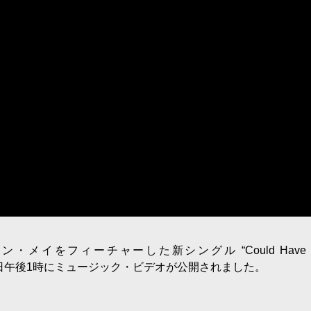
ン・メイをフィーチャーした新シングル “Could Have B
月3日午後1時にミュージック・ビデオが公開されました。