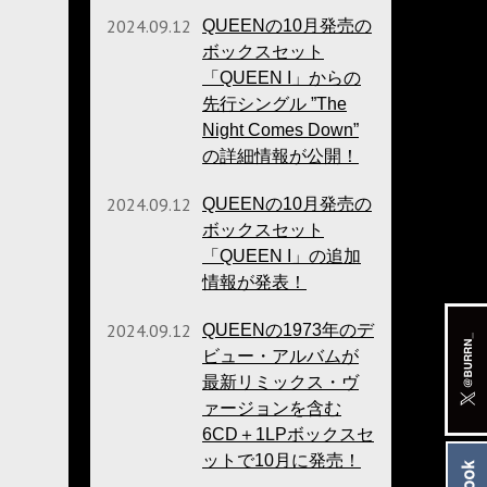
2024.09.12
QUEENの10月発売の
ボックスセット
「QUEEN I」からの
先行シングル ”The
Night Comes Down”
の詳細情報が公開！
2024.09.12
QUEENの10月発売の
ボックスセット
「QUEEN I」の追加
情報が発表！
2024.09.12
QUEENの1973年のデ
ビュー・アルバムが
最新リミックス・ヴ
ァージョンを含む
6CD＋1LPボックスセ
ットで10月に発売！