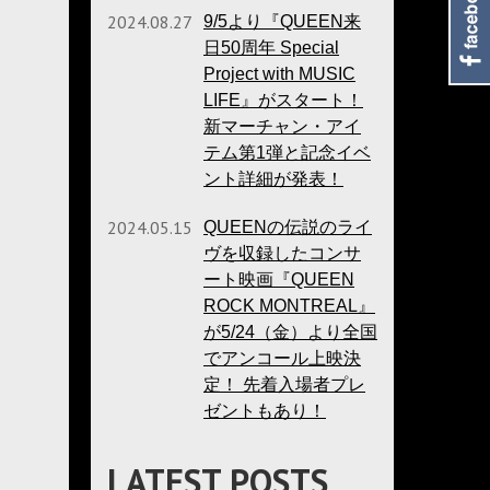
2024.08.27
9/5より『QUEEN来
日50周年 Special
Project with MUSIC
LIFE』がスタート！
新マーチャン・アイ
テム第1弾と記念イベ
ント詳細が発表！
2024.05.15
QUEENの伝説のライ
ヴを収録したコンサ
ート映画『QUEEN
ROCK MONTREAL』
が5/24（金）より全国
でアンコール上映決
定！ 先着入場者プレ
ゼントもあり！
LATEST POSTS