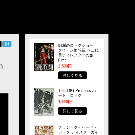
絢爛のロックショー、
クイーン追想録 〜二代
目ディレクターの独
白〜
n
2,500円
詳しく見る
THE DIG Presents ハ
ード・ロック
1,650円
詳しく見る
クラシック・ハード・
ロック ディスク・ガイ