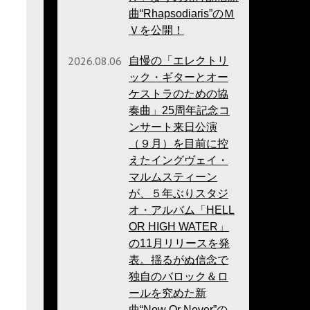
曲“Rhapsodiaris”のＭ
Ｖを公開！
2026.08.06
自慢の「エレクトリ
ック・ギターとオー
ケストラのための協
奏曲」25周年記念コ
ンサート来日公演
（９月）を目前に控
えたイングヴェイ・
マルムスティーン
が、５年ぶりスタジ
オ・アルバム「HELL
OR HIGH WATER」
の11月リリースを発
表。揺るがぬ信念で
独自のバロック＆ロ
ールを究めた新
曲“Now Or Never”の