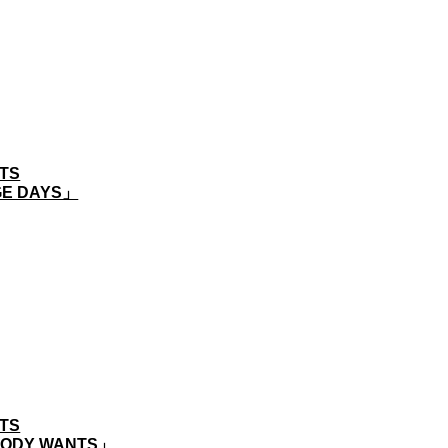
TS
E DAYS」
TS
ODY WANTS」