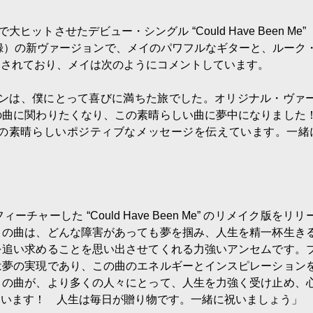
大ヒットさせたデビュー・シングル “Could Have Been Me
S」収録）の新ヴァージョンで、メイのパワフルなギターと、ルーク
ーされており、メイは次のようにコメントしています。
ションは、僕にとって喜びに満ちた旅でした。オリジナル・ヴァ
の曲に関わりたくなり、この素晴らしい曲に夢中になりました
の素晴らしいポジティブなメッセージを伝えています。一緒
ーした “Could Have Been Me” のリメイク版をリリ
この曲は、どんな障害があっても夢を掴み、人生を精一杯生き
を追い求めることを思い出させてくれる力強いアンセムです。
は夢の実現であり、この曲のエネルギーとインスピレーション
この曲が、より多くの人々にとって、人生を力強く受け止め、
ています！ 人生は毎日が贈り物です。一緒に祝いましょう」