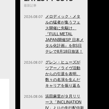
最新記事
2026.08.07
メロディック・メタ
ルの猛者が集うフェ
ス開催に先駆け、
『FULL METAL
JAPAN開催SP 日本メ
タル化計画』をBS日
テレで8月18日放送！
2026.08.07
グレン・ヒューズが
ツアー／ライヴ活動
からの引退を表明。
数々の名演を生んだ
キャリアを振り返る
2026.08.06
浜田麻里が９月リリ
ース「INCLINATION
IV」よりの先行配信新