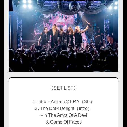
【SET LIST】
1. Intro：Ameno＠ERA（SE）
2. The Dark Delight（Intro）
〜In The Arms Of A Devil
3. Game Of Faces