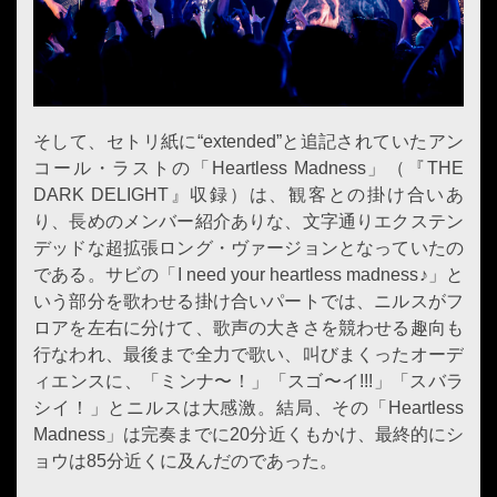
そして、セトリ紙に“extended”と追記されていたアン
コール・ラストの「Heartless Madness」（『THE
DARK DELIGHT』収録）は、観客との掛け合いあ
り、長めのメンバー紹介ありな、文字通りエクステン
デッドな超拡張ロング・ヴァージョンとなっていたの
である。サビの「I need your heartless madness♪」と
いう部分を歌わせる掛け合いパートでは、ニルスがフ
ロアを左右に分けて、歌声の大きさを競わせる趣向も
行なわれ、最後まで全力で歌い、叫びまくったオーデ
ィエンスに、「ミンナ〜！」「スゴ〜イ!!!」「スバラ
シイ！」とニルスは大感激。結局、その「Heartless
Madness」は完奏までに20分近くもかけ、最終的にシ
ョウは85分近くに及んだのであった。