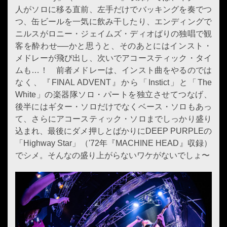
人がソロに移る直前、左手だけでバッキングを奏でつ
つ、缶ビールを一気に飲み干したり、エンディングで
ニルスがロニー・ジェイムズ・ディオばりの独唱で観
客を酔わせ──かと思うと、そのあとにはインスト・
メドレーが飛び出し、次いでアコースティック・タイ
ムも…！ 前者メドレーは、インスト曲をやるのでは
なく、『FINAL ADVENT』から「Instict」と「The
White」の楽器隊ソロ・パートを独立させてつなげ、
後半にはギター・ソロだけでなくベース・ソロもあっ
て、さらにアコースティック・ソロまでしっかり盛り
込まれ、最後にダメ押しとばかりにDEEP PURPLEの
「Highway Star」（'72年『MACHINE HEAD』収録）
でシメ。そんなの盛り上がらないワケがないでしょ〜