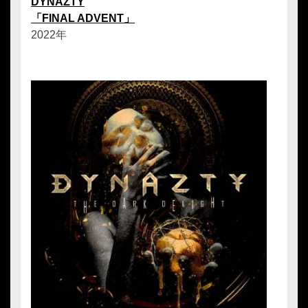
DYNAZTY
「FINAL ADVENT」
2022年