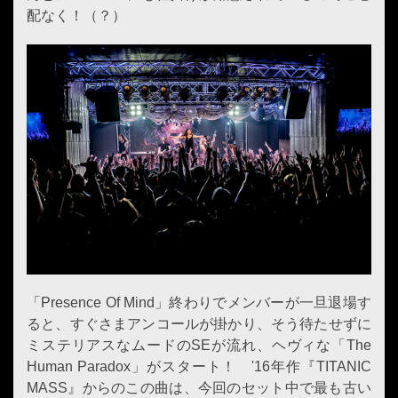
配なく！（？）
「Presence Of Mind」終わりでメンバーが一旦退場す
ると、すぐさまアンコールが掛かり、そう待たせずに
ミステリアスなムードのSEが流れ、ヘヴィな「The
Human Paradox」がスタート！ '16年作『TITANIC
MASS』からのこの曲は、今回のセット中で最も古い