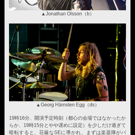
▲Jonathan Olsson（b）
▲Georg H
ä
rnsten Egg（ds）
19時16分、開演予定時刻（都心の会場ではなかったか
らか、19時15分とやや遅めに設定）を少しだけ過ぎて
暗転すると、荘厳なSEに導かれ、まずは楽器隊がバ