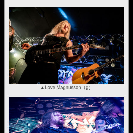
▲Love Magnusson（g）