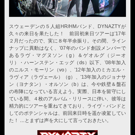
スウェーデンの５人組HR/HMバンド、DYNAZTYが
久々の来日を果たした！ 前回初来日ツアーは'17年
２月だったので、実に８年半余振り。その間、ライン
ナップに異動はなく、'07年のバンド創設メンバーで
あるラヴ・マグヌソン（g）＆ゲオルグ（ジーオ
リ）・ハーンステン・エッグ（ds）以下、'08年加入
のニルス・モーリン（vo）、'12年加入のミカエル・
ラヴィア（ラヴェール）（g）、'13年加入のジョナサ
ン（ヨナタン）・オルソン（b）は、今や鉄壁＆盤石
の布陣になっている言えよう。実際、日本を留守にし
ている間、４枚のアルバム・リリースに伴い、彼等は
精力的にツアーを重ねてきており、ライヴ・バンドと
してのポテンシャルは、前回来日時を遥か凌駕してい
た！ …とまずは声を大にして言っておきたい。