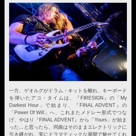
一方、ゲオルグがドラム・キットを離れ、キーボード
を弾いたアコ・タイムは、『FIRESIGN』の「My
Darkest Hour」で始まり、『FINAL ADVENT』の
「Power Of Will」へ、これまたメドレー形式でつな
げ、やはり『FINAL ADVENT』から「Yours」が始ま
った…と思ったら、同曲はそのままエレクトリックに
引き継がれ、実にドラマティックな展開で魅せてくれ