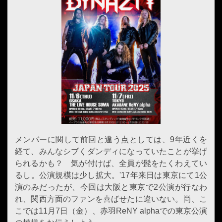
メンバーに関して前回と違う点としては、9年近くを
経て、みんなシブくダンディになっていたことが挙げ
られるかも？ 気が付けば、全員が髭をたくわえてい
るし。公演規模は少し拡大。'17年来日は東京にて1公
演のみだったが、今回は大阪と東京で2公演が行なわ
れ、関西方面のファンを喜ばせたに違いない。尚、こ
こでは11月7日（金）、赤羽ReNY alphaでの東京公演