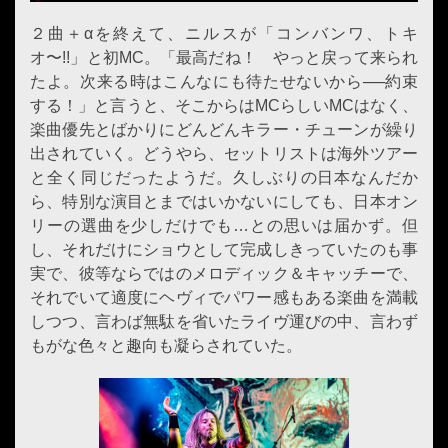
２曲＋αを終えて、ニルスが「コンバンワ、トキ
オ〜!!」と初MC。「最高だね！ やっと戻って来られ
たよ。次来る時はこんなにも待たせないから──約束
する！」と言うと、そこからはMCらしいMCはなく、
楽曲優先とばかりにどんどんキラー・チューンが繰り
出されていく。どうやら、セットリストは海外ツアー
と全く同じだったようだ。久しぶりの日本なんだか
ら、特別な演目とまではいかないにしても、日本オン
リーの選曲を少しだけでも…との思いは届かず。但
し、それだけにショウとして完成しきっていたのも事
実で、彼等ならではのメロディック＆キャッチーで、
それでいて適度にヘヴィでパワー感もある楽曲を満載
しつつ、言わば無駄を省いたライヴ運びの中、言わず
もがな色々と趣向も凝らされていた。