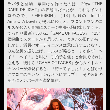
ラバラと登場。幕開けを飾ったのは、'20作『THE
DARK DELIGHT』の表題曲だったが、これはイント
ロのみで、『FIRESIGN』（'18）収録の「In The
Arms Of A Devil」がそれに続くと、フロントマンのニ
ルスが歌入り直前にステージ中央へ飛び出してくる。
てっきり最新アルバム『GAME OF FACES』（'25）
収録曲でスタートかと思ったら、まさかの旧作から。
しかし、満員のオーディエンスは意に介すことなく、
みんな腕を振り上げ、ニルスが煽ると、すかさず「ヘ
イ！ ヘイ！」と叫び、手拍子を促すと全員でそれに
応える。続けて『GAME OF FACES』からタイトル・
ナンバーが炸裂すると、「待ってました！」とばかり
にフロアのテンションはさらにアップ！ その反応の
良さにメンバー達も満足気だ。