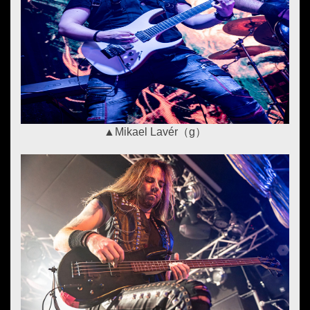
▲Mikael Lav
é
r（g）