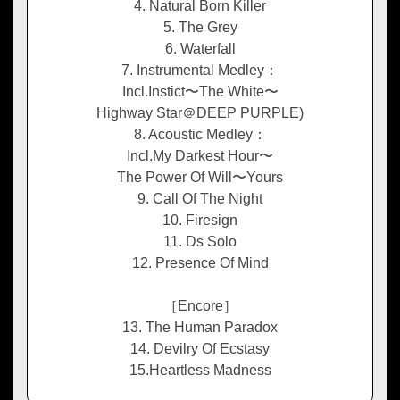
4. Natural Born Killer
5. The Grey
6. Waterfall
7. Instrumental Medley：
Incl.Instict〜The White〜
Highway Star＠DEEP PURPLE)
8. Acoustic Medley：
Incl.My Darkest Hour〜
The Power Of Will〜Yours
9. Call Of The Night
10. Firesign
11. Ds Solo
12. Presence Of Mind
［Encore］
13. The Human Paradox
14. Devilry Of Ecstasy
15.Heartless Madness