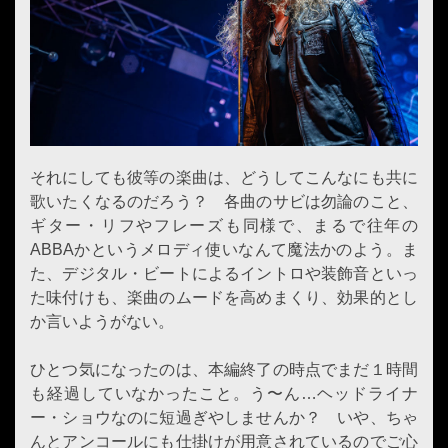
それにしても彼等の楽曲は、どうしてこんなにも共に
歌いたくなるのだろう？ 各曲のサビは勿論のこと、
ギター・リフやフレーズも同様で、まるで往年の
ABBAかというメロディ使いなんて魔法かのよう。ま
た、デジタル・ビートによるイントロや装飾音といっ
た味付けも、楽曲のムードを高めまくり、効果的とし
か言いようがない。
ひとつ気になったのは、本編終了の時点でまだ１時間
も経過していなかったこと。う〜ん…ヘッドライナ
ー・ショウなのに短過ぎやしませんか？ いや、ちゃ
んとアンコールにも仕掛けが用意されているのでご心