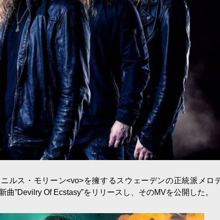
活躍するニルス・モリーン<vo>を擁するスウェーデンの正統派メロ
evilry Of Ecstasy”をリリースし、そのMVを公開した。