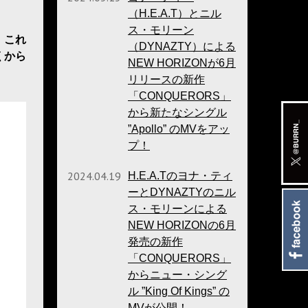
（H.E.A.T）とニル
ス・モリーン
、これ
（DYNAZTY）による
くから
NEW HORIZONが6月
リリースの新作
「CONQUERORS」
から新たなシングル
”Apollo” のMVをアッ
プ！
2024.04.19
H.E.A.Tのヨナ・ティ
ーとDYNAZTYのニル
ス・モリーンによる
NEW HORIZONの6月
発売の新作
「CONQUERORS」
からニュー・シング
ル ”King Of Kings” の
MVが公開！