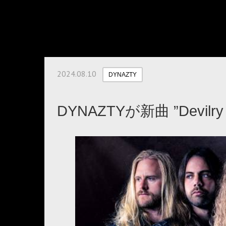
2024.08.10
DYNAZTY
DYNAZTYが新曲 ”Devilr