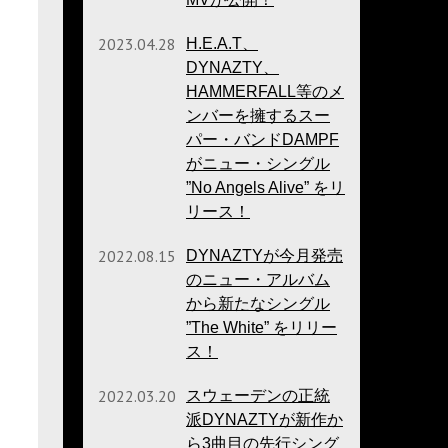
2023.04.28
H.E.A.T、
DYNAZTY、
HAMMERFALL等のメ
ンバーを擁するスー
パー・バンドDAMPF
がニュー・シングル
”No Angels Alive” をリ
リース！
2022.08.15
DYNAZTYが今月発売
のニュー・アルバム
から新たなシングル
”The White” をリリー
ス！
2022.03.20
スウェーデンの正統
派DYNAZTYが新作か
ら3曲目の先行シング