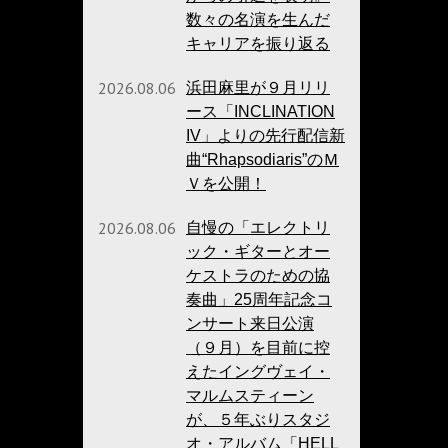
数々の名演を生んだ
キャリアを振り返る
2026.08.06
浜田麻里が９月リリ
ース「INCLINATION
IV」よりの先行配信新
曲“Rhapsodiaris”のＭ
Ｖを公開！
2026.08.06
自慢の「エレクトリ
ック・ギターとオー
ケストラのための協
奏曲」25周年記念コ
ンサート来日公演
（９月）を目前に控
えたイングヴェイ・
マルムスティーン
が、５年ぶりスタジ
オ・アルバム「HELL