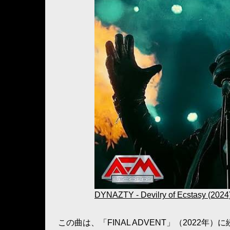
DYNAZTY - Devilry of Ecstasy (2024) 
この曲は、「FINAL ADVENT」（2022