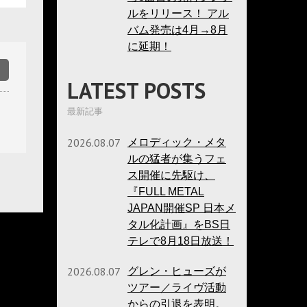
ルをリリース！ アル
バム発売は4月→8月
に延期！
LATEST POSTS
最新記事
2026.08.07
メロディック・メタ
ルの猛者が集うフェ
ス開催に先駆け、
『FULL METAL
JAPAN開催SP 日本メ
タル化計画』をBS日
テレで8月18日放送！
2026.08.07
グレン・ヒューズが
ツアー／ライヴ活動
からの引退を表明。