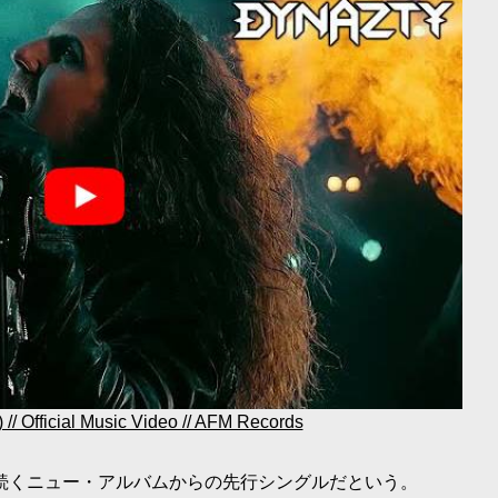
// Official Music Video // AFM Records
年）に続くニュー・アルバムからの先行シングルだという。