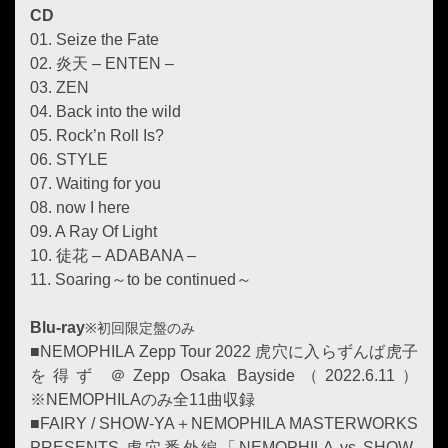
CD
01. Seize the Fate
02. 炎天 – ENTEN –
03. ZEN
04. Back into the wild
05. Rock’n Roll Is?
06. STYLE
07. Waiting for you
08. now I here
09. A Ray Of Light
10. 徒花 – ADABANA –
11. Soaring～to be continued～
Blu-ray
※初回限定盤のみ
■NEMOPHILA Zepp Tour 2022 虎穴に入らずんば虎子
を得ず ＠Zepp Osaka Bayside（2022.6.11）
※NEMOPHILAのみ全11曲収録
■FAIRY / SHOW-YA＋NEMOPHILA MASTERWORKS
PRESENTS 虎穴番外編「NEMOPHILA vs SHOW-