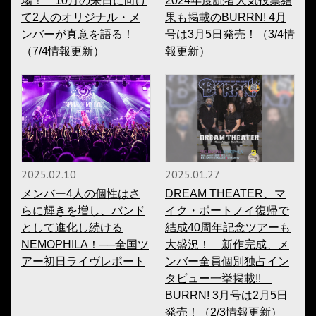
場！ 10月の来日に向け
2024年度読者人気投票結
て2人のオリジナル・メ
果も掲載のBURRN! 4月
ンバーが真意を語る！
号は3月5日発売！（3/4情
（7/4情報更新）
報更新）
2025.02.10
2025.01.27
メンバー4人の個性はさ
DREAM THEATER、マ
らに輝きを増し、バンド
イク・ポートノイ復帰で
として進化し続ける
結成40周年記念ツアーも
NEMOPHILA！──全国ツ
大盛況！ 新作完成、メ
アー初日ライヴレポート
ンバー全員個別独占イン
タビュー一挙掲載!!
BURRN! 3月号は2月5日
発売！（2/3情報更新）