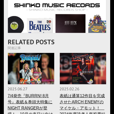
RELATED POSTS
関連記事
2025.06.27
2025.02.26
7/4発売『BURRN! 8月
表紙は通算12作目を完成
号』表紙＆巻頭大特集に
させたARCH ENEMYの
NIGHT RANGERが登
マイケル・アモット！