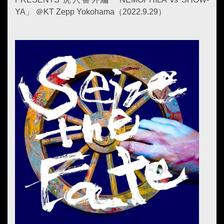
YA」 ＠KT Zepp Yokohama（2022.9.29）