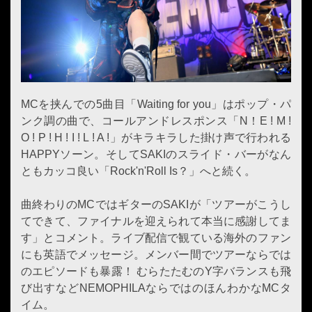
MCを挟んでの5曲目「Waiting for you」はポップ・パ
ンク調の曲で、コールアンドレスポンス「N！E ! M !
O ! P ! H ! I ! L ! A !」がキラキラした掛け声で行われる
HAPPYソーン。そしてSAKIのスライド・バーがなん
ともカッコ良い「Rock'n'Roll Is？」へと続く。
曲終わりのMCではギターのSAKIが「ツアーがこうし
てできて、ファイナルを迎えられて本当に感謝してま
す」とコメント。ライブ配信で観ている海外のファン
にも英語でメッセージ。メンバー間でツアーならでは
のエピソードも暴露！ むらたたむのY字バランスも飛
び出すなどNEMOPHILAならではのほんわかなMCタ
イム。