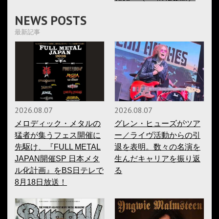
NEWS POSTS
最新記事
2026.08.07
2026.08.07
メロディック・メタルの
グレン・ヒューズがツア
猛者が集うフェス開催に
ー／ライヴ活動からの引
先駆け、『FULL METAL
退を表明。数々の名演を
JAPAN開催SP 日本メタ
生んだキャリアを振り返
ル化計画』をBS日テレで
る
8月18日放送！