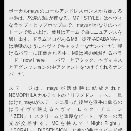
ボーカルmayuのコールアンドレスポンスから始まる
中盤は、怒涛の3曲が連なる。M7「STYLE」はヘヴィ
なラップ・ヒップホップ曲で、mayuがかなりのハイ
トーンで歌い上げ、葉月はアームで曲にニュアンスを
醸し出す。ドラムソロがあるM8「徒花-ADABANA-」
は地獄のようにヘヴィでキャッチーなナンバーだ。弾
けるパワーに圧倒される中、M9は初の純然たるバラ
ード「now I here」！ パワーとアタック、ヘヴィネス
とアグレッションの中アクセントをつけてくれるナン
バーだ。
ステージは、mayuが活休時に結成された
NEMOPHILA カルテットの「リフメドレー」へ。一旦
はけたmayuがステージに戻った後半を派手に飾るの
はライヴで映えるヘヴィ・ロック・チューン
「ZEN」！ スクリームと重厚なビート、ギターの閃
光が交差する。MCを挟んで「Night Flight」
「SORAI」「DISSENSION」と魂の3曲はスピード感