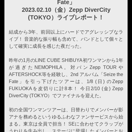
Fate」
2023.02.10（金）Zepp DiverCity
(TOKYO）ライブレポート！
結成から3年、前回以上にハードでアグレッシブなラ
イブ！ 音楽的な振り幅も含めて、バンドとして個々と
して確実に成長を感じた夜だった。
昨年の1月のLINE CUBE SHIBUYA初ワンマンから1年
が過ぎたNEMOPHILA。対バンZepp TOURや
AFTERSHOCK等を経験し、2nd アルバム「Seize the
Fate」を引っ下げたツアーは、1/8 (日) のZepp
FUKUOKAを皮切りに計8本！ 今日2/10 (金) Zepp
DiverCity (TOKYO）でファイナルを迎えた。
初の全国ワンマンツアーは、日替わりでメンバーが影
アナを務めるというゆるふわなファンサービスから始
まる。東京は全員で担当！ SEに合わせてクラップが
うねりを生み出し、ステージに登場したメンバーとお