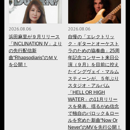
2026.08.06
2026.08.06
浜田麻里が９月リリース
自慢の「エレクトリッ
「INCLINATION IV」より
ク・ギターとオーケスト
の先行配信新
ラのための協奏曲」25周
曲“Rhapsodiaris”のＭＶ
年記念コンサート来日公
を公開！
演（９月）を目前に控え
たイングヴェイ・マルム
スティーンが、５年ぶり
スタジオ・アルバム
「HELL OR HIGH
WATER」の11月リリー
スを発表。揺るがぬ信念
で独自のバロック＆ロー
ルを究めた新曲“Now Or
Never”のMVを先行公開！