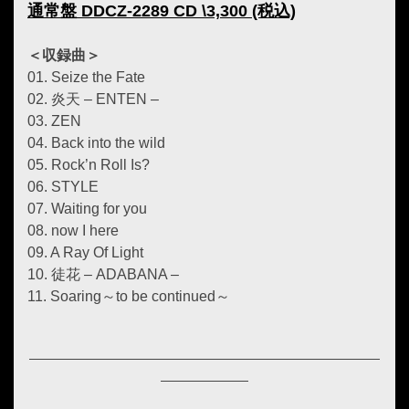
通常盤 DDCZ-2289 CD \3,300 (税込)
＜収録曲＞
01. Seize the Fate
02. 炎天 – ENTEN –
03. ZEN
04. Back into the wild
05. Rock’n Roll Is?
06. STYLE
07. Waiting for you
08. now I here
09. A Ray Of Light
10. 徒花 – ADABANA –
11. Soaring～to be continued～