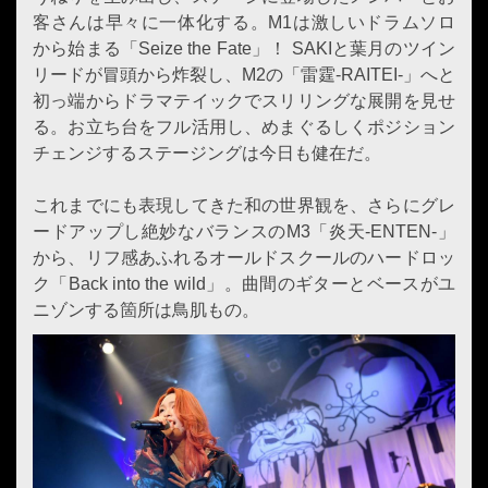
客さんは早々に一体化する。M1は激しいドラムソロ
から始まる「Seize the Fate」！ SAKIと葉月のツイン
リードが冒頭から炸裂し、M2の「雷霆-RAITEI-」へと
初っ端からドラマテイックでスリリングな展開を見せ
る。お立ち台をフル活用し、めまぐるしくポジション
チェンジするステージングは今日も健在だ。
これまでにも表現してきた和の世界観を、さらにグレ
ードアップし絶妙なバランスのM3「炎天-ENTEN-」
から、リフ感あふれるオールドスクールのハードロッ
ク「Back into the wild」。曲間のギターとベースがユ
ニゾンする箇所は鳥肌もの。