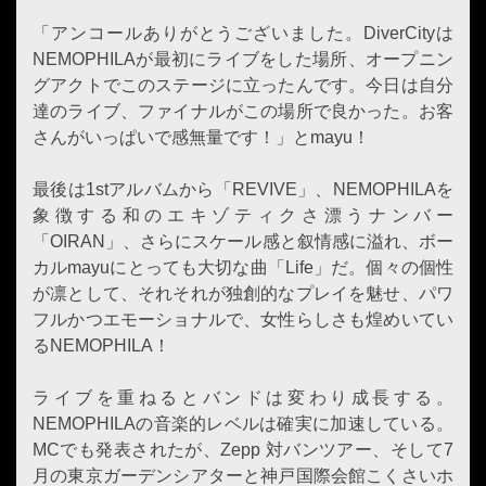
「アンコールありがとうございました。DiverCityは
NEMOPHILAが最初にライブをした場所、オープニン
グアクトでこのステージに立ったんです。今日は自分
達のライブ、ファイナルがこの場所で良かった。お客
さんがいっぱいで感無量です！」とmayu！
最後は1stアルバムから「REVIVE」、NEMOPHILAを
象徴する和のエキゾティクさ漂うナンバー
「OIRAN」、さらにスケール感と叙情感に溢れ、ボー
カルmayuにとっても大切な曲「Life」だ。個々の個性
が凛として、それそれが独創的なプレイを魅せ、パワ
フルかつエモーショナルで、女性らしさも煌めいてい
るNEMOPHILA！
ライブを重ねるとバンドは変わり成長する。
NEMOPHILAの音楽的レベルは確実に加速している。
MCでも発表されたが、Zepp 対バンツアー、そして7
月の東京ガーデンシアターと神戸国際会館こくさいホ