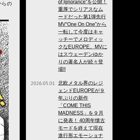
of Ignorance”を公開！
からの
重厚でシリアスなム
ードだった第1弾先行
MV“One On One”から
一転して今度はキャ
ッチーでメロディッ
クなEUROPE。MVに
はスウェーデンゆか
りの著名人が続々登
場!!
2026.05.01
北欧メタル界のレジ
ェンドEUROPEが９
年ぶりの新作
「COME THIS
MADNESS」を９月
に発表！ 40周年懐古
モードを終えて現在
進行形エモーショナ