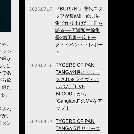
2025.07.17
『BURRN!』歴代スタ
ッフが集結!! 総力結
集で作り上げた一冊を
語る──広瀬和生編集
長×増田勇一氏トー
とや、
ク・イベント・レポー
ィッシ
ト
や輝か
2024.02.26
TYGERS OF PAN
わりは
TANGが4月にリリー
ーであ
スされるライヴ・ア
がら欧
ルバム「LIVE
く似た
BLOOD」から
いる。
”Gangland” のMVをア
ップ！
スされ
だが、
2023.04.22
TYGERS OF PAN
モダン
TANGが5月リリース