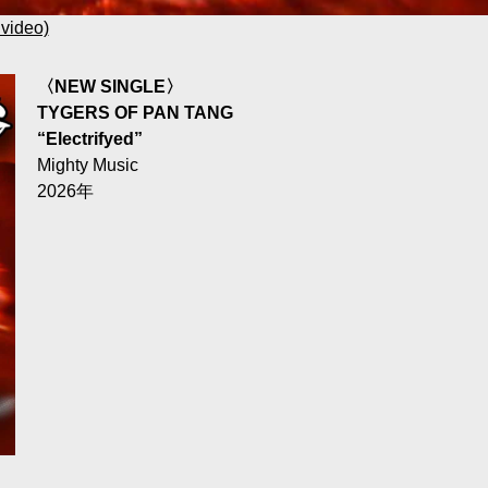
video)
〈NEW SINGLE〉
TYGERS OF PAN TANG
“Electrifyed”
Mighty Music
2026年