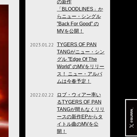
の新作
「BLOODLINES」か
らニュー・シングル
”Back For Good” の
MVを公開！
2023.01.22
TYGERS OF PAN
TANGがニュー・シン
グル ”Edge Of The
World” のMVをリリー
ス！ ニュー・アルバ
ムは今春予定！
2022.02.22
ロブ・ウィアー率い
るTYGERS OF PAN
TANGが間もなくリリ
ースの新作EPからタ
イトル曲のMVを公
開！