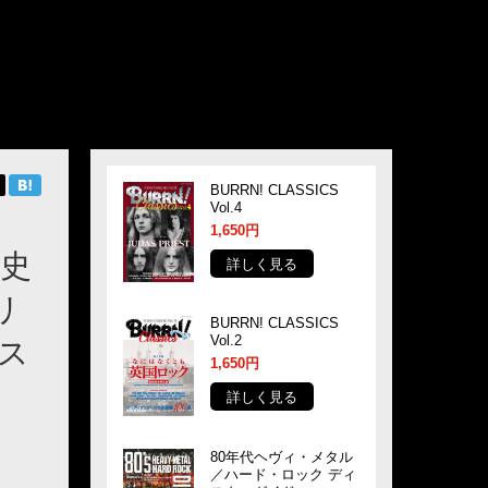
BURRN! CLASSICS
Vol.4
1,650円
ド史
詳しく見る
リ
BURRN! CLASSICS
Vol.2
ス
1,650円
詳しく見る
80年代ヘヴィ・メタル
／ハード・ロック ディ