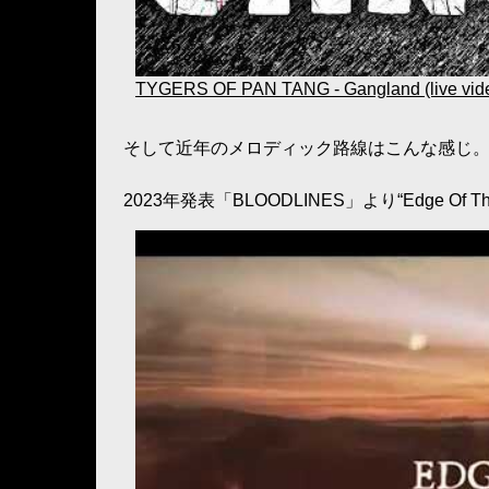
TYGERS OF PAN TANG - Gangland (live vid
そして近年のメロディック路線はこんな感じ
2023年発表「BLOODLINES」より“Edge Of The