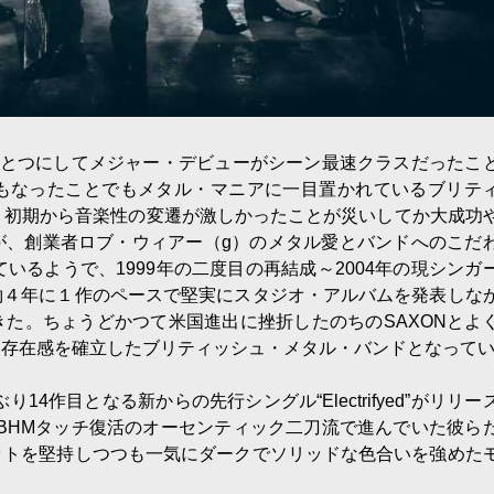
ひとつにしてメジャー・デビューがシーン最速クラスだったこ
もなったことでもメタル・マニアに一目置かれているブリテ
TANG。初期から音楽性の変遷が激しかったことが災いしてか大成功
が、創業者ロブ・ウィアー（g）のメタル愛とバンドへのこだ
いるようで、1999年の二度目の再結成～2004年の現シンガ
約４年に１作のペースで堅実にスタジオ・アルバムを発表しな
た。ちょうどかつて米国進出に挫折したのちのSAXONとよ
る存在感を確立したブリティッシュ・メタル・バンドとなって
14作目となる新からの先行シングル“Electrifyed”がリリー
BHMタッチ復活のオーセンティック二刀流で進んでいた彼ら
ットを堅持しつつも一気にダークでソリッドな色合いを強めた