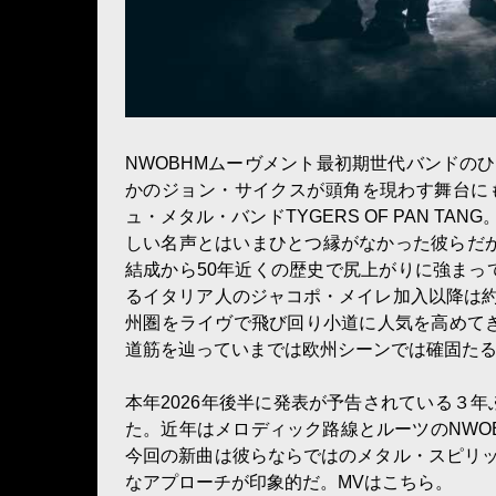
NWOBHMムーヴメント最初期世代バンドの
かのジョン・サイクスが頭角を現わす舞台に
ュ・メタル・バンドTYGERS OF PAN 
しい名声とはいまひとつ縁がなかった彼らだ
結成から50年近くの歴史で尻上がりに強まって
るイタリア人のジャコポ・メイレ加入以降は
州圏をライヴで飛び回り小道に人気を高めてき
道筋を辿っていまでは欧州シーンでは確固た
本年2026年後半に発表が予告されている３年ぶり
た。近年はメロディック路線とルーツのNWO
今回の新曲は彼らならではのメタル・スピリ
なアプローチが印象的だ。MVはこちら。