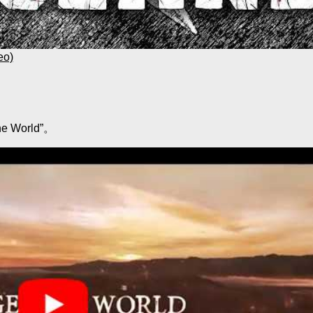
eo)
。
 World”。