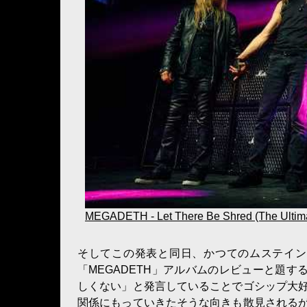
MEGADETH - Let There Be Shred (The Ultimat
そしてこの発表と同日、かつてのムステイン
「MEGADETH」アルバムのレビューと題す
しくない」と発言していることでゴシップ大
関係にもっていきたそうな向きも散見される