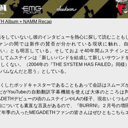
ETH Album + NAMM Recap
話をしていないし彼のインタビューを熱心に探して読むことも
ァンの間では新作の賛否が分かれている現状に触れ、
らない」とも明言している。そしておよそ40年間ムステイン
解としてムステインは「新しいバンドを結成して新しいサウンド
ない。（2004年の『THE SYSTEM HAS FAILED』同様
ルバムなんだと思う」としている。
り尽くしたポッドキャスターであることもあって会話はスムーズ
がYouTubeの自動翻訳字幕機能を使えば大体のところは
の謎やMEGADETHデビューの頃のムステインやLAの様子、現在いくつ
についても素直な言及があるので、『BURRN!』２月号の増
年季の入ったMEGADETHファンの皆さんはぜひともこちら