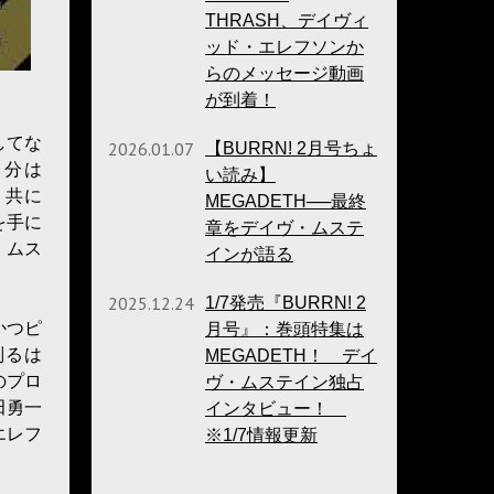
THRASH、デイヴィ
ッド・エレフソンか
らのメッセージ動画
が到着！
してな
2026.01.07
【BURRN! 2月号ちょ
自分は
い読み】
と共に
MEGADETH──最終
を手に
章をデイヴ・ムステ
）ムス
インが語る
2025.12.24
1/7発売『BURRN! 2
かつピ
月号』：巻頭特集は
判るは
MEGADETH！ デイ
ものプロ
ヴ・ムステイン独占
田勇一
インタビュー！
エレフ
※1/7情報更新