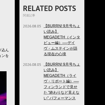
RELATED POSTS
関連記事
2026.08.05
【BURRN! 9月号ちょ
い読み】
MEGADETH（インタ
ビュー編）──デイ
ヴ・ムステインが語
り込ん
る現在の心境
ョンを
2026.08.05
【BURRN! 9月号ちょ
い読み】
MEGADETH（ライ
ヴ・リポート編）──
フィンランドで見せ
た “終わりなど見えな
い” パフォーマンス