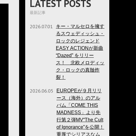
LATEST POSTS
最新記事
2026.07.01
キー・マルセロを擁す
るスウェディッシュ・
ロックのレジェンド
EASY ACTIONが新曲
“Dazed” をリリー
ス！ 北欧メロディッ
ク・ロックの真髄炸
裂！
2026.06.05
EUROPEが９月リリ
ース（海外）のアル
バム「COME THIS
MADNESS」より先
行第２弾MV“The Cult
of Ignorance”を公開！
重厚でシリアスなム