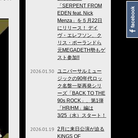
「SERPENT FROM
EDEN feat. Nick
Menza」を５月22日
にリリース！ デイ
ヴ・エレフソン、ク
リス・ポーランドら
元MEGADETH勢もゲ
スト参加!!
2026.01.30
ユニバーサルミュー
ジックの90年代ロッ
ク名盤一挙再発シリ
ーズ「BACK TO THE
90s ROCK」、第1弾
「HR/HM」編は
3/25（水）スタート！
2026.01.19
2月に来日公演が迫る
KINGS OF