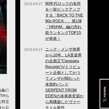
2026.04.27
90年代ロックの名作
を一挙ピックアップ
する「BACK TO THE
90s ROCK」、第1弾
「HR/HM」編の売れ
筋ランキングTOP15
が発表！
2026.04.23
ニック・メンザ他界
から10年。LA音楽界
の企画王“Cleopatra
Records”がトリビュ
ート企画としてかつ
てメンザが関わった
未契約バンド
ネル
に
SERPENT FROM
THら
EDENの未発表音源か
な対立
ら再構築したヴァー
自ら公
チャル新作