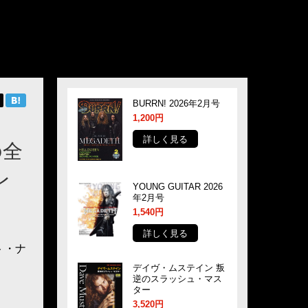
BURRN! 2026年2月号
1,200円
詳しく見る
の全
レ
YOUNG GUITAR 2026
年2月号
1,540円
詳しく見る
ト・ナ
デイヴ・ムステイン 叛
逆のスラッシュ・マス
ター
3,520円