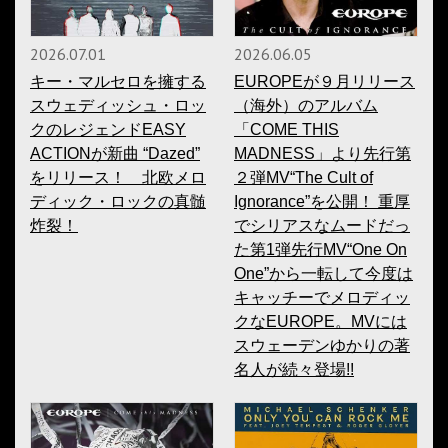
2026.07.01
2026.06.05
キー・マルセロを擁する
EUROPEが９月リリース
スウェディッシュ・ロッ
（海外）のアルバム
クのレジェンドEASY
「COME THIS
ACTIONが新曲 “Dazed”
MADNESS」より先行第
をリリース！ 北欧メロ
２弾MV“The Cult of
ディック・ロックの真髄
Ignorance”を公開！ 重厚
炸裂！
でシリアスなムードだっ
た第1弾先行MV“One On
One”から一転して今度は
キャッチーでメロディッ
クなEUROPE。MVには
スウェーデンゆかりの著
名人が続々登場!!