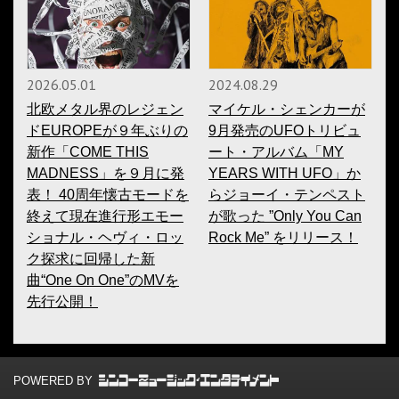
2026.05.01
2024.08.29
北欧メタル界のレジェン
マイケル・シェンカーが
ドEUROPEが９年ぶりの
9月発売のUFOトリビュ
新作「COME THIS
ート・アルバム「MY
MADNESS」を９月に発
YEARS WITH UFO」か
表！ 40周年懐古モードを
らジョーイ・テンペスト
終えて現在進行形エモー
が歌った ”Only You Can
ショナル・ヘヴィ・ロッ
Rock Me” をリリース！
ク探求に回帰した新
曲“One On One”のMVを
先行公開！
POWERED BY