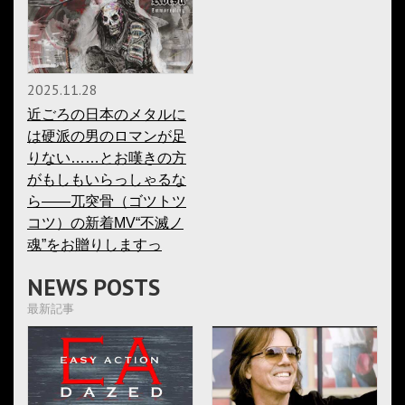
2025.11.28
近ごろの日本のメタルに
は硬派の男のロマンが足
りない……とお嘆きの方
がもしもいらっしゃるな
ら――兀突骨（ゴツトツ
コツ）の新着MV“不滅ノ
魂”をお贈りしますっ
NEWS POSTS
最新記事