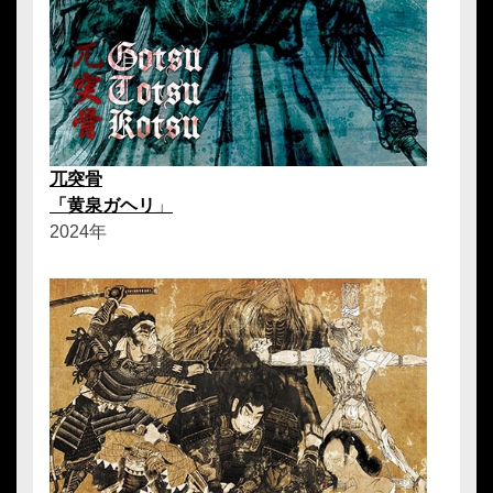
兀突骨
「黄泉ガヘリ
」
2024年