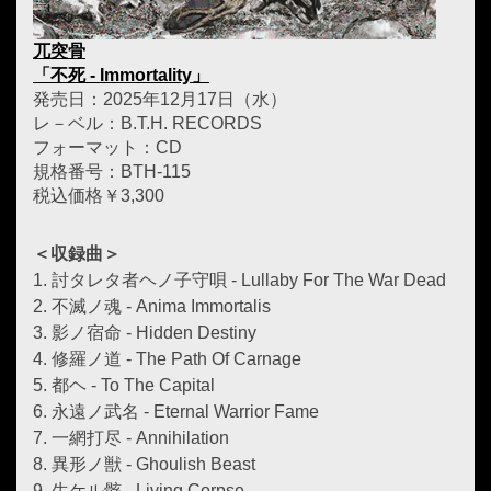
兀突骨
「不死 - Immortality」
発売日：2025年12月17日（水）
レ－ベル：B.T.H. RECORDS
フォーマット：CD
規格番号：BTH-115
税込価格￥3,300
＜収録曲＞
1. 討タレタ者ヘノ子守唄 - Lullaby For The War Dead
2. 不滅ノ魂 - Anima Immortalis
3. 影ノ宿命 - Hidden Destiny
4. 修羅ノ道 - The Path Of Carnage
5. 都ヘ - To The Capital
6. 永遠ノ武名 - Eternal Warrior Fame
7. 一網打尽 - Annihilation
8. 異形ノ獣 - Ghoulish Beast
9. 生ケル骸 - Living Corpse