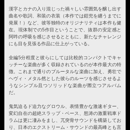
漢字とカナの入り混じった禍々しい雰囲気を醸し出す
曲名や歌詞、和装の衣装（本作では鎧兜を纏うまでに
発展！）など、彼等独特のオリジナリティは本作も健
在。現体制での5作目ということで、抜群の安定感と
阿吽の呼吸を感じさせるとともに、新たなチャレンジ
にも目を見張る作品に仕上がっている。
全編5分程度と彼らにしては比較的コンパクトでキャ
ッチーな楽曲が多く収録されているのが本作最大の特
徴。これまで通りのブルータルな楽曲に加え、勇壮で
ヘヴィ・メタル然とした彼らのルーツを感じさせるよ
うなシンプル且つソリッドな楽曲が際立つアルバム
だ。
鬼気迫るド迫力なグロウル、表情豊かな激速ギター、
変幻自在の超絶スラップ・ベース、怒涛の激重戦車ド
ラムは更に凄みをまし、兀突骨サウンドを構築してお
り、日本のエクストリーム・サウンドの最高峰とも言