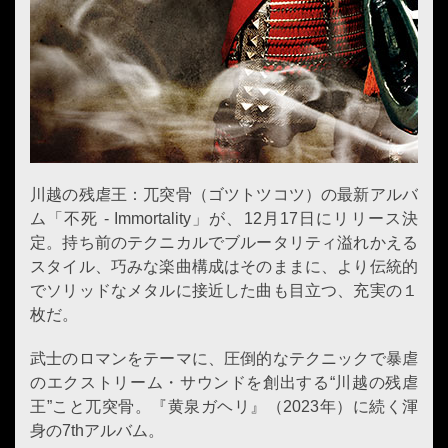
川越の残虐王：兀突骨（ゴツトツコツ）の最新アルバ
ム「不死 - Immortality」が、12月17日にリリース決
定。持ち前のテクニカルでブルータリティ溢れかえる
スタイル、巧みな楽曲構成はそのままに、より伝統的
でソリッドなメタルに接近した曲も目立つ、充実の１
枚だ。
武士のロマンをテーマに、圧倒的なテクニックで暴虐
のエクストリーム・サウンドを創出する“川越の残虐
王”こと兀突骨。『黄泉ガヘリ』（2023年）に続く渾
身の7thアルバム。