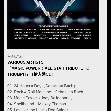
商品詳細
VARIOUS ARTISTS
「MAGIC POWER：ALL STAR TRIBUTE TO
TRIUMPH」（輸入盤CD）
01. 24 Hours a Day（Sebastian Bach）
02. Rock & Roll Machine（Sebastian Bach）
03. Magic Power（Joey Belladonna）
04. Spellbound（Mickey Thomas）
05. Lay It on the Line（Dee Snider）