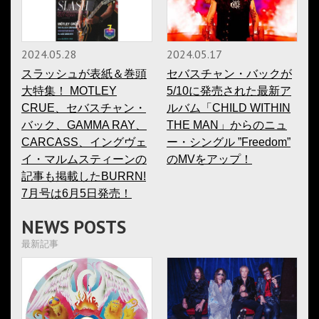
2024.05.28
2024.05.17
スラッシュが表紙＆巻頭
セバスチャン・バックが
大特集！ MOTLEY
5/10に発売された最新ア
CRUE、セバスチャン・
ルバム「CHILD WITHIN
バック、GAMMA RAY、
THE MAN」からのニュ
CARCASS、イングヴェ
ー・シングル ”Freedom”
イ・マルムスティーンの
のMVをアップ！
記事も掲載したBURRN!
7月号は6月5日発売！
NEWS POSTS
最新記事