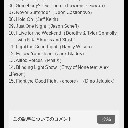
06. Somebody's Out There（Lawrence Gowan）
07. Never Surrender（Deen Castronovo）
08. Hold On（Jeff Keith）
09. Just One Night（Jason Scheff）
10. I Live for the Weekend（Dorothy & Tyler Connolly,
with Nita Strauss and Slash）
11. Fight the Good Fight（Nancy Wilson）
12. Follow Your Heart（Jack Blades）
13. Allied Forces（Phil X）
14. Blinding Light Show（Envy of None feat. Alex
Lifeson）
15. Fight the Good Fight（encore）（Dino Jelusick）
この記事についてのコメント
投稿