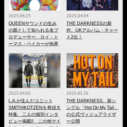
2025.04.23
2025.04.04
QUEENサウンドの生み
THE DARKNESSの新
の親として知られる名プ
作、UKアルバム・チャー
ロデューサー、ロイ・ト
ト2位！
ーマス・ベイカーが他界
2025.04.02
2025.03.26
L.A.が生んだユニット
THE DARKNESS、新シ
SMITH/KOTZENを巻頭大
ングル「Hot On My Tail」
特集、二人の個別インタ
の公式ヴィジュアライザ
ビュー掲載!! この他マイ
ー公開