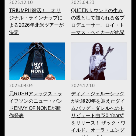
2025.12.10
2025.04.23
TRIUMPH復活！ オリ
QUEENサウンドの生み
ジナル・ラインナップに
の親として知られる名プ
よる2026年北米ツアーが
ロデューサー、ロイ・ト
決定
ーマス・ベイカーが他界
2025.04.04
2024.12.10
元RUSHアレックス・ラ
ディノ・ジェルーシック
イフソンのニュー・バン
が死後20年を迎えたダイ
ドENVY OF NONEが新
ムバッグ・ダレルへのト
作発表
リビュート曲 ”20 Years”
をリリース！ ザック・ワ
イルド、オーラ・エング