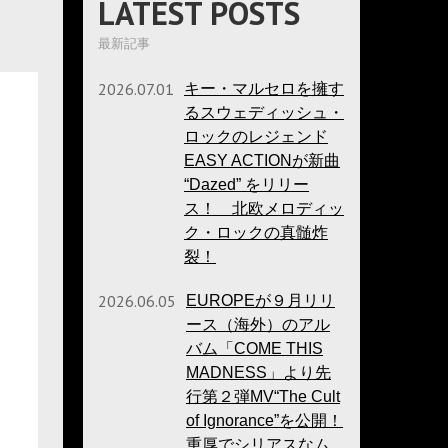
LATEST POSTS
最新記事
2026.07.01
キー・マルセロを擁す
るスウェディッシュ・
ロックのレジェンド
EASY ACTIONが新曲
“Dazed” をリリー
ス！ 北欧メロディッ
ク・ロックの真髄炸
裂！
2026.06.05
EUROPEが９月リリ
ース（海外）のアル
バム「COME THIS
MADNESS」より先
行第２弾MV“The Cult
of Ignorance”を公開！
重厚でシリアスなム