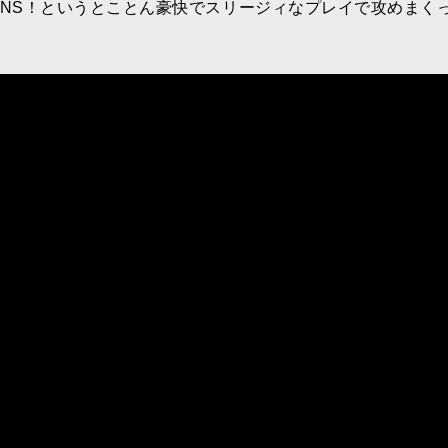
A. GUNS！というとことん豪快でスリージィなプレイで攻めまく