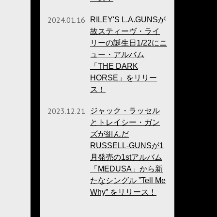
2024.01.16
RILEY'S L.A.GUNSが
故スティーヴ・ライ
リーの誕生日1/22にニ
ュー・アルバム
「THE DARK
HORSE」をリリー
ス！
2023.12.21
ジャック・ラッセル
とトレイシー・ガン
ズが組んだ
RUSSELL-GUNSが1
月発売の1stアルバム
「MEDUSA」から新
たなシングル ”Tell Me
Why” をリリース！