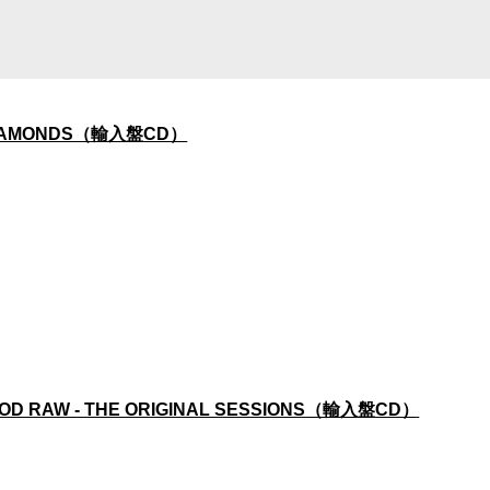
DIAMONDS（輸入盤CD）
OD RAW - THE ORIGINAL SESSIONS（輸入盤CD）