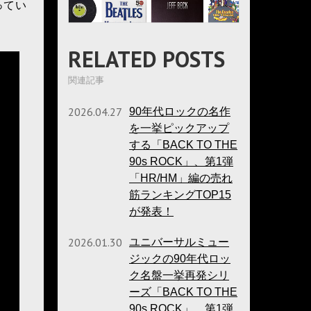
ってい
RELATED POSTS
関連記事
2026.04.27
90年代ロックの名作
を一挙ピックアップ
する「BACK TO THE
90s ROCK」、第1弾
「HR/HM」編の売れ
筋ランキングTOP15
が発表！
2026.01.30
ユニバーサルミュー
ジックの90年代ロッ
ク名盤一挙再発シリ
ーズ「BACK TO THE
90s ROCK」、第1弾