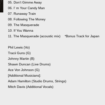
05. Don’t Gimme Away
06. I' m Your Candy Man
07. Runaway Train
08. Following The Money
09. The Masquerade
10. If You Wanna
11. The Masquerade (acoustic mix) *Bonus Track for Japan
Phil Lewis (Vo)
Tracii Guns (G)
Johnny Martin (B)
Shawn Duncan (Live Drums)
Ace Von Johnson (G)
[Additional Musicians]:
Adam Hamilton (Studio Drums, Strings)
Mitch Davis (Additional Vocals)