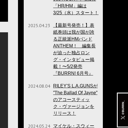
「HR/HM」編は
3/25（水）スタート！
2025.04.23
【最新号発売！】表
紙巻頭は我が国が誇
る正統派HMバンド
ANTHEM！ 編集長
が迫った独占ロン
グ・インタビュー掲
載！〜5/2発売
『BURRN! 6月号』
2024.08.04
RILEY'S L.A.GUNSが
”The Ballad Of Jayne”
のアコースティッ
ク・ヴァージョンを
リリース！
2024.05.24
マイケル・スウィー