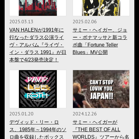
2025.03.13
2025.02.06
VAN HALENが1991年に
サミー・ヘイガー、ジョ
行なったダラス公演ライ
ー・ボナマッサと新コラ
ヴ・アルバム『ライヴ・
ボ曲「Fortune Teller
イン・ダラス 1991』が日
Blues」MV公開
本盤で4/23発売決定！
2025.01.20
2024.12.26
デヴィッド・リー・ロ
サミー・ヘイガーが
ス、1985年～1994年のソ
『THE BEST OF ALL
ロ曲を収録したボックス
WORLDS』ツアーから名