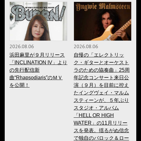
2026.08.06
2026.08.06
浜田麻里が９月リリース
自慢の「エレクトリッ
「INCLINATION IV」より
ク・ギターとオーケスト
の先行配信新
ラのための協奏曲」25周
曲“Rhapsodiaris”のＭＶ
年記念コンサート来日公
を公開！
演（９月）を目前に控え
たイングヴェイ・マルム
スティーンが、５年ぶり
スタジオ・アルバム
「HELL OR HIGH
WATER」の11月リリー
スを発表。揺るがぬ信念
で独自のバロック＆ロー