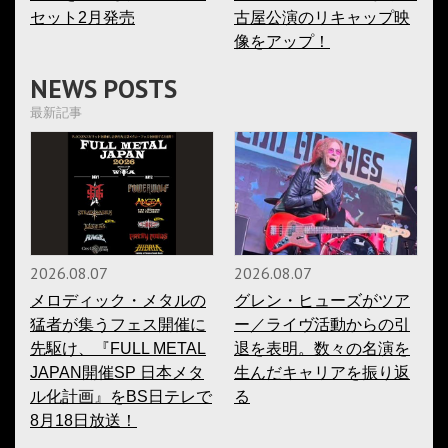
セット2月発売
古屋公演のリキャップ映
像をアップ！
NEWS POSTS
最新記事
2026.08.07
2026.08.07
メロディック・メタルの
グレン・ヒューズがツア
猛者が集うフェス開催に
ー／ライヴ活動からの引
先駆け、『FULL METAL
退を表明。数々の名演を
JAPAN開催SP 日本メタ
生んだキャリアを振り返
ル化計画』をBS日テレで
る
8月18日放送！