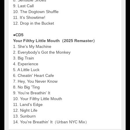
8. Sensible Shoes
9. Last Call
10. The Dogtown Shuffle
11. It's Showtime!
12. Drop in the Bucket
●CD5
Your Filthy Little Mouth（2025 Remaster）
1. She's My Machine
2. Everybody's Got the Monkey
3. Big Train
4. Experience
5. A Little Luck
6. Cheatin' Heart Cafe
7. Hey, You Never Know
8. No Big 'Ting
9. You're Breathin' It
10. Your Filthy Little Mouth
11. Land's Edge
12. Night Life
13. Sunburn
14. You're Breathin' It（Urban NYC Mix）