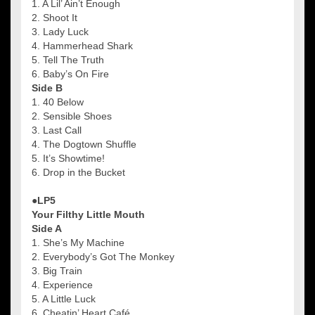
1. A Lil’ Ain’t Enough
2. Shoot It
3. Lady Luck
4. Hammerhead Shark
5. Tell The Truth
6. Baby’s On Fire
Side B
1. 40 Below
2. Sensible Shoes
3. Last Call
4. The Dogtown Shuffle
5. It’s Showtime!
6. Drop in the Bucket
●LP5
Your Filthy Little Mouth
Side A
1. She’s My Machine
2. Everybody’s Got The Monkey
3. Big Train
4. Experience
5. A Little Luck
6. Cheatin’ Heart Café