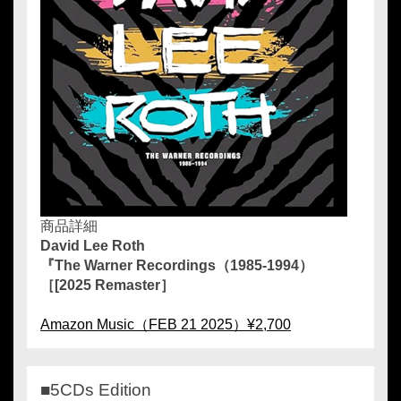
商品詳細
David Lee Roth
『The Warner Recordings（1985-1994）
［[2025 Remaster］
Amazon Music（FEB 21 2025）¥2,700
■5CDs Edition