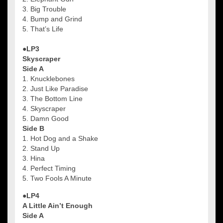
3. Big Trouble
4. Bump and Grind
5. That’s Life
●LP3
Skyscraper
Side A
1. Knucklebones
2. Just Like Paradise
3. The Bottom Line
4. Skyscraper
5. Damn Good
Side B
1. Hot Dog and a Shake
2. Stand Up
3. Hina
4. Perfect Timing
5. Two Fools A Minute
●LP4
A Little Ain’t Enough
Side A