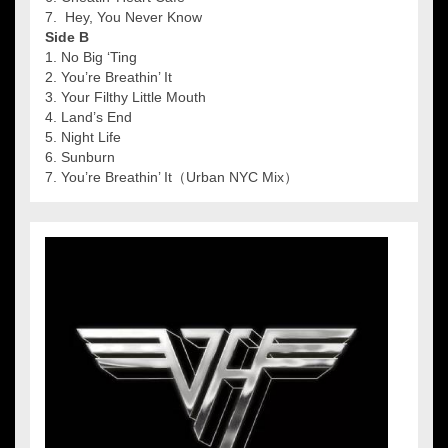
7. Hey, You Never Know
Side B
1. No Big ‘Ting
2. You’re Breathin’ It
3. Your Filthy Little Mouth
4. Land’s End
5. Night Life
6. Sunburn
7. You’re Breathin’ It（Urban NYC Mix）