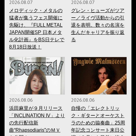
2026.08.07
2026.08.07
メロディック・メタルの
グレン・ヒューズがツア
猛者が集うフェス開催に
ー／ライヴ活動からの引
先駆け、『FULL METAL
退を表明。数々の名演を
JAPAN開催SP 日本メタ
生んだキャリアを振り返
ル化計画』をBS日テレで
る
8月18日放送！
2026.08.06
2026.08.06
浜田麻里が９月リリース
自慢の「エレクトリッ
「INCLINATION IV」より
ク・ギターとオーケスト
の先行配信新
ラのための協奏曲」25周
曲“Rhapsodiaris”のＭＶ
年記念コンサート来日公