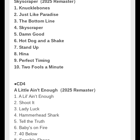
Skyscraper（2025 Remaster）
1. Knucklebones
2. Just Like Paradise
3. The Bottom Line
4. Skyscraper
5. Damn Good
6. Hot Dog and a Shake
7. Stand Up
8. Hina
9. Perfect Timing
10. Two Fools a Minute
●CD4
A Little Ain't Enough（2025 Remaster）
1. A Lil' Ain't Enough
2. Shoot It
3. Lady Luck
4. Hammerhead Shark
5. Tell the Truth
6. Baby's on Fire
7. 40 Below