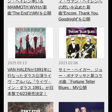
ン・ヘイレン率いる
ィ・ヴァン・ヘイレンへ
MAMMOTH WVHが新
の想いを込めた新
曲“The End”のMVを公開
曲“Encore, Thank You,
Goodnight”を公開
2025.03.13
2025.02.06
VAN HALENが1991年に
サミー・ヘイガー、ジョ
行なったダラス公演ライ
ー・ボナマッサと新コラ
ヴ・アルバム『ライヴ・
ボ曲「Fortune Teller
イン・ダラス 1991』が日
Blues」MV公開
本盤で4/23発売決定！