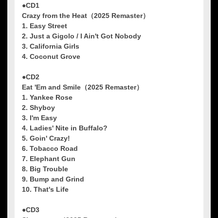
●CD1
Crazy from the Heat（2025 Remaster）
1. Easy Street
2. Just a Gigolo / I Ain't Got Nobody
3. California Girls
4. Coconut Grove
●CD2
Eat 'Em and Smile（2025 Remaster）
1. Yankee Rose
2. Shyboy
3. I'm Easy
4. Ladies' Nite in Buffalo?
5. Goin' Crazy!
6. Tobacco Road
7. Elephant Gun
8. Big Trouble
9. Bump and Grind
10. That's Life
●CD3