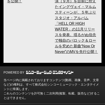
を公開！
演（９月）を目前に控え
たイングヴェイ・マルム
スティーンが、５年ぶり
スタジオ・アルバム
「HELL OR HIGH
WATER」の11月リリー
スを発表。揺るがぬ信念
で独自のバロック＆ロー
ルを究めた新曲“Now Or
Never”のMVを先行公開！
POWERED BY
当ページ内に掲載されておりますコンテンツ(動画、画像、音声、文章
など)の権利は、すべて株式会社シンコーミュージック・エンタテイメ
ントに帰属します。
これらのコンテンツを許可無く二次利用(複製、転載、販売など)するこ
とはできません。