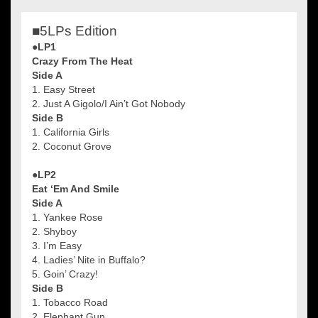
■5LPs Edition
●LP1
Crazy From The Heat
Side A
1. Easy Street
2. Just A Gigolo/I Ain’t Got Nobody
Side B
1. California Girls
2. Coconut Grove
●LP2
Eat ‘Em And Smile
Side A
1. Yankee Rose
2. Shyboy
3. I’m Easy
4. Ladies’ Nite in Buffalo?
5. Goin’ Crazy!
Side B
1. Tobacco Road
2. Elephant Gun