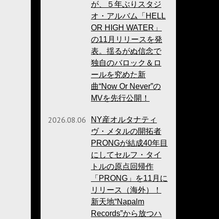
が、５年ぶりスタジ
オ・アルバム「HELL
OR HIGH WATER」
の11月リリースを発
表。揺るがぬ信念で
独自のバロック＆ロ
ールを究めた新
曲“Now Or Never”の
MVを先行公開！
2026.08.06
NY産オルタナティ
ヴ・メタルの開拓者
PRONGが結成40年目
にしてセルフ・タイ
トルの原点回帰作
「PRONG」を11月に
リリース（海外）！
新天地“Napalm
Records”から放つハ