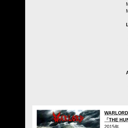
WARLOR
「THE HU
2015年