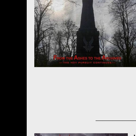
────────────