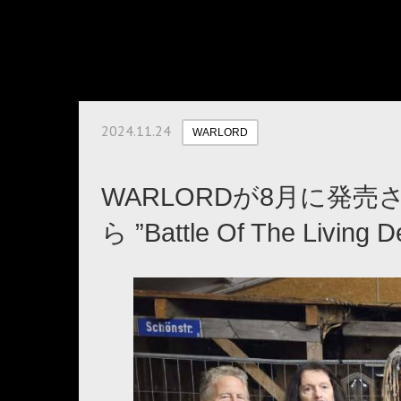
2024.11.24
WARLORD
WARLORDが8月に発
ら ”Battle Of The Li