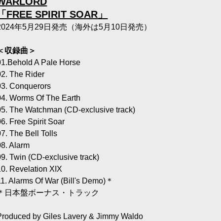
WARLORD
「FREE SPIRIT SOAR」
2024年5月29日発売（海外は5月10日発売）
＜収録曲＞
01.Behold A Pale Horse
02. The Rider
03. Conquerors
04. Worms Of The Earth
05. The Watchman (CD-exclusive track)
06. Free Spirit Soar
07. The Bell Tolls
08. Alarm
09. Twin (CD-exclusive track)
10. Revelation XIX
11. Alarms Of War (Bill's Demo)＊
＊日本盤ボーナス・トラック
Produced by Giles Lavery & Jimmy Waldo