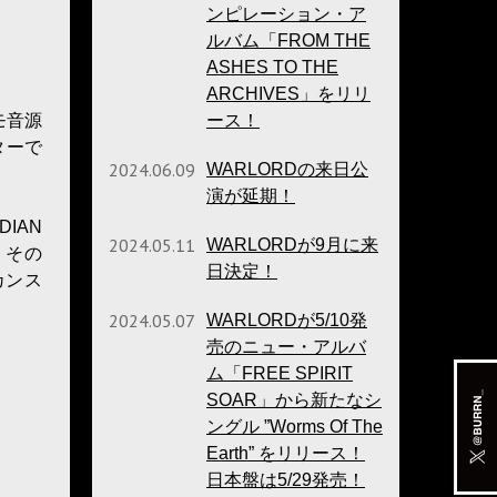
ンピレーション・ア
ルバム「FROM THE
ASHES TO THE
ARCHIVES」をリリ
ース！
モ音源
ターで
2024.06.09
WARLORDの来日公
演が延期！
DIAN
2024.05.11
WARLORDが9月に来
曲。その
日決定！
・カンス
2024.05.07
WARLORDが5/10発
売のニュー・アルバ
ム「FREE SPIRIT
SOAR」から新たなシ
ングル ”Worms Of The
Earth” をリリース！
日本盤は5/29発売！