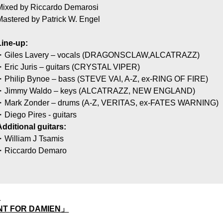
Mixed by Riccardo Demarosi
Mastered by Patrick W. Engel
Line-up:
・Giles Lavery – vocals (DRAGONSCLAW,ALCATRAZZ)
・Eric Juris – guitars (CRYSTAL VIPER)
・Philip Bynoe – bass (STEVE VAI, A-Z, ex-RING OF FIRE)
・Jimmy Waldo – keys (ALCATRAZZ, NEW ENGLAND)
・Mark Zonder – drums (A-Z, VERITAS, ex-FATES WARNING)
・Diego Pires - guitars
Additional guitars:
・William J Tsamis
・Riccardo Demaro
D
NT FOR DAMIEN」