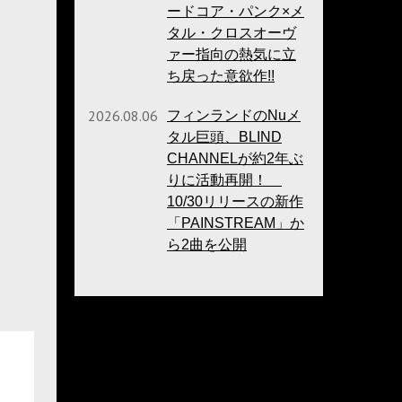
ードコア・パンク×メ
タル・クロスオーヴ
ァー指向の熱気に立
ち戻った意欲作!!
2026.08.06
フィンランドのNuメ
タル巨頭、BLIND
CHANNELが約2年ぶ
りに活動再開！
10/30リリースの新作
「PAINSTREAM」か
ら2曲を公開