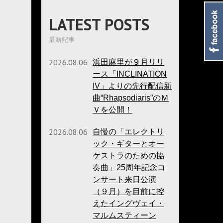
LATEST POSTS
最新記事
2026.08.06
浜田麻里が９月リリ
ース「INCLINATION
IV」よりの先行配信新
)
曲“Rhapsodiaris”のＭ
Ｖを公開！
2026.08.06
自慢の「エレクトリ
ック・ギターとオー
ケストラのための協
奏曲」25周年記念コ
ンサート来日公演
（９月）を目前に控
えたイングヴェイ・
マルムスティーン