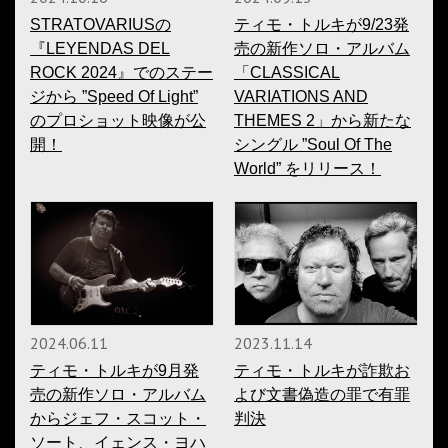
STRATOVARIUSの
ティモ・トルキが9/23発
『LEYENDAS DEL
売の新作ソロ・アルバム
ROCK 2024』でのステー
「CLASSICAL
ジから ”Speed Of Light”
VARIATIONS AND
のプロショット映像が公
THEMES 2」から新たな
開！
シングル ”Soul Of The
World” をリリース！
2024.06.11
2023.11.14
ティモ・トルキが9月発
ティモ・トルキが詐欺お
売の新作ソロ・アルバム
よび文書偽造の罪で有罪
からジェフ・スコット・
判決
ソート、イェンス・ヨハ