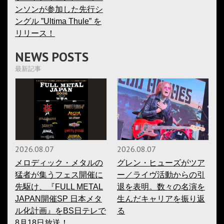
ンソンが参加した先行シ
ングル ”Ultima Thule” を
リリース！
NEWS POSTS
最新記事
2026.08.07
2026.08.07
メロディック・メタルの
グレン・ヒューズがツア
猛者が集うフェス開催に
ー／ライヴ活動からの引
先駆け、『FULL METAL
退を表明。数々の名演を
JAPAN開催SP 日本メタ
生んだキャリアを振り返
ル化計画』をBS日テレで
る
8月18日放送！