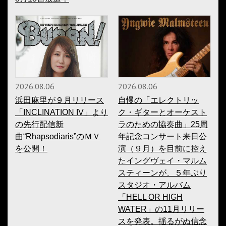
2026.08.06
2026.08.06
浜田麻里が９月リリース
自慢の「エレクトリッ
「INCLINATION IV」より
ク・ギターとオーケスト
の先行配信新
ラのための協奏曲」25周
曲“Rhapsodiaris”のＭＶ
年記念コンサート来日公
を公開！
演（９月）を目前に控え
たイングヴェイ・マルム
スティーンが、５年ぶり
スタジオ・アルバム
「HELL OR HIGH
WATER」の11月リリー
スを発表。揺るがぬ信念