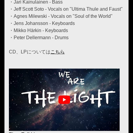
・Jari Kainulainen - Bass
・Jeff Scott Soto - Vocals on "Ultima Thule and Faust"
・Agnes Milewski - Vocals on "Soul of the World"
・Jens Johansson - Keyboards
・Mikko Härkin - Keyboards
・Peter Dellermann - Drums
CD、LPについては
こちら