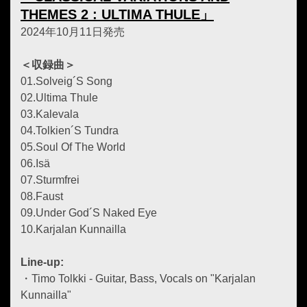
THEMES 2 : ULTIMA THULE」
2024年10月11日発売
＜収録曲＞
01.Solveig´S Song
02.Ultima Thule
03.Kalevala
04.Tolkien´S Tundra
05.Soul Of The World
06.Isä
07.Sturmfrei
08.Faust
09.Under God´S Naked Eye
10.Karjalan Kunnailla
Line-up:
・Timo Tolkki - Guitar, Bass, Vocals on "Karjalan
Kunnailla"