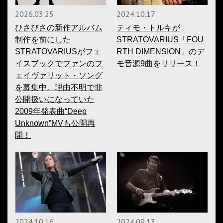
2026.03.25
2024.10.17
ひさびさの新作アルバム
ティモ・トルキが
制作を前にした
STRATOVARIUS「FOU
STRATOVARIUSがフェ
RTH DIMENSION」のデ
イスブックでファンのフ
モ音源9曲をリリース！
ェイヴァリット・ソング
を募集中。理由不明で非
公開扱いになっていた
2009年発表曲“Deep
Unknown”MVも公開再
開！
2024.10.16
2024.09.13