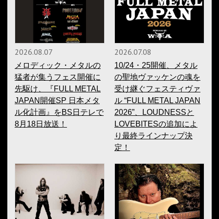
2026.08.07
2026.07.08
メロディック・メタルの
10/24・25開催、メタル
猛者が集うフェス開催に
の聖地ヴァッケンの魂を
先駆け、『FULL METAL
受け継ぐフェスティヴァ
JAPAN開催SP 日本メタ
ル “FULL METAL JAPAN
ル化計画』をBS日テレで
2026”、LOUDNESSと
8月18日放送！
LOVEBITESの追加によ
り最終ラインナップ決
定！