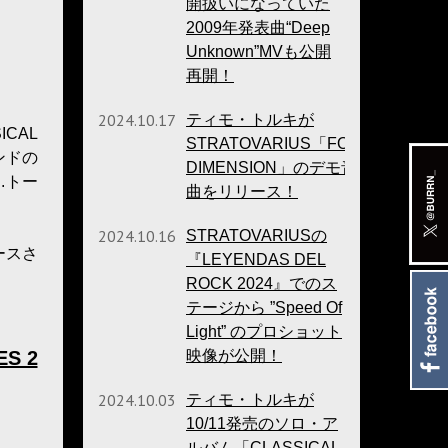
開扱いになっていた
2009年発表曲“Deep
Unknown”MVも公開
再開！
2024.10.17
ティモ・トルキが
CAL
STRATOVARIUS「FOURTH
ンドの
DIMENSION」のデモ音源9
.トー
曲をリリース！
2024.10.16
STRATOVARIUSの
ースさ
『LEYENDAS DEL
ROCK 2024』でのス
テージから ”Speed Of
Light” のプロショット
ES 2
映像が公開！
2024.10.03
ティモ・トルキが
10/11発売のソロ・ア
ルバム「CLASSICAL