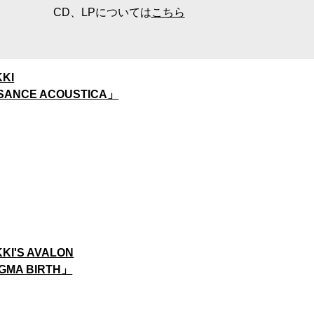
CD、LPについては
こちら
KKI
SANCE ACOUSTICA」
KKI'S AVALON
GMA BIRTH」