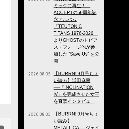
ミックに再生！
ACCEPTの50周年記
念アルバム
「TEUTONIC
TITANS 1976-2026」
よりGHOSTのトビア
ス・フォージ他が参
加した “Save Us” を公
開
2026.08.05
【BURRN! 9月号ちょ
い読み】浜田麻里
──「INCLINATION
IV」を完成させた女王
を直撃インタビュー
2026.08.05
【BURRN! 9月号ちょ
い読み】
METALLICA──ジェイ