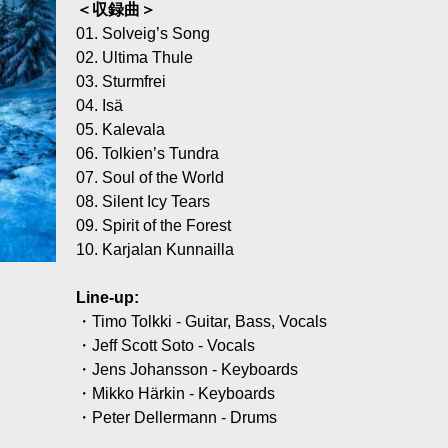
＜収録曲＞
01. Solveig’s Song
02. Ultima Thule
03. Sturmfrei
04. Isä
05. Kalevala
06. Tolkien’s Tundra
07. Soul of the World
08. Silent Icy Tears
09. Spirit of the Forest
10. Karjalan Kunnailla
Line-up:
・Timo Tolkki - Guitar, Bass, Vocals
・Jeff Scott Soto - Vocals
・Jens Johansson - Keyboards
・Mikko Härkin - Keyboards
・Peter Dellermann - Drums