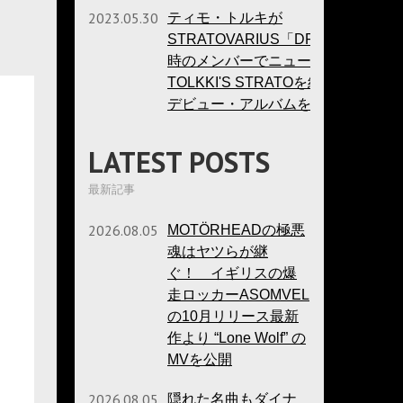
2023.05.30
ティモ・トルキが
STRATOVARIUS「DREAMSPACE
時のメンバーでニュー・バンドTIM
TOLKKI'S STRATOを結成！ 10月に
デビュー・アルバムを発表！
LATEST POSTS
最新記事
2026.08.05
MOTÖRHEADの極悪
魂はヤツらが継
ぐ！ イギリスの爆
走ロッカーASOMVEL
の10月リリース最新
作より “Lone Wolf” の
MVを公開
2026.08.05
隠れた名曲もダイナ