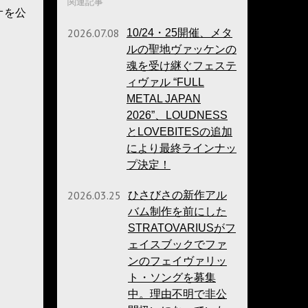
関連記事
デオを公
2026.07.08
10/24・25開催、メタ
ルの聖地ヴァッケンの
魂を受け継ぐフェステ
ィヴァル “FULL
METAL JAPAN
2026”、LOUDNESS
とLOVEBITESの追加
により最終ラインナッ
プ決定！
2026.03.25
ひさびさの新作アル
バム制作を前にした
STRATOVARIUSがフ
ェイスブックでファ
ンのフェイヴァリッ
ト・ソングを募集
中。理由不明で非公