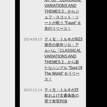
VARIATIONS AND
THEMES 2」からジ
ェフ・スコット・ソ
ートが歌う ”Faust” を
先行リリース！
2024.09.13
ティモ・トルキが9/23
発売の新作ソロ・ア
ルバム「CLASSICAL
VARIATIONS AND
THEMES 2」から新
たなシングル ”Soul Of
The World” をリリー
ス！
2023.11.14
ティモ・トルキが詐
欺および文書偽造の
罪で有罪判決