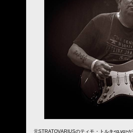
元STRATOVARIUSのティモ・トルキ<g,vo>が