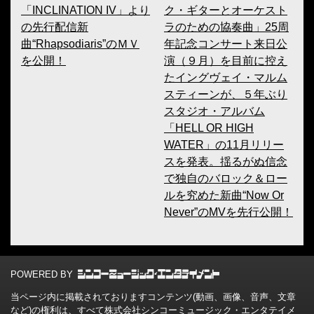
「INCLINATION IV」より
ク・ギターとオーケスト
の先行配信新
ラのための協奏曲」25周
曲“Rhapsodiaris”のＭＶ
年記念コンサート来日公
を公開！
演（９月）を目前に控え
たイングヴェイ・マルム
スティーンが、５年ぶり
スタジオ・アルバム
「HELL OR HIGH
WATER」の11月リリー
スを発表。揺るがぬ信念
で独自のバロック＆ロー
ルを究めた新曲“Now Or
Never”のMVを先行公開！
POWERED BY
当ページ内に掲載されておりますコンテンツ(動画、画像、音声、文章
など)の権利は、すべて株式会社シンコーミュージック・エンタテイメ