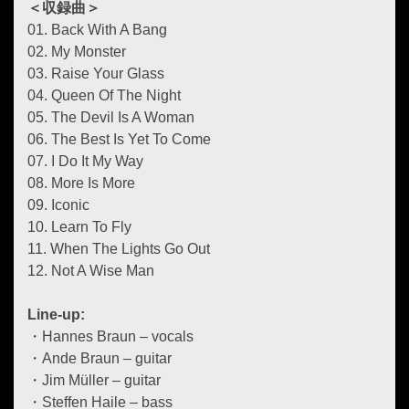
＜収録曲＞
01. Back With A Bang
02. My Monster
03. Raise Your Glass
04. Queen Of The Night
05. The Devil Is A Woman
06. The Best Is Yet To Come
07. I Do It My Way
08. More Is More
09. Iconic
10. Learn To Fly
11. When The Lights Go Out
12. Not A Wise Man
Line-up:
・Hannes Braun – vocals
・Ande Braun – guitar
・Jim Müller – guitar
・Steffen Haile – bass