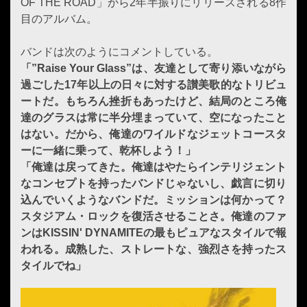
OF THE ROAD」から2年半振りにリリースされる8作
目のアルバム。
バンドは次のようにコメントしている。
「”Raise Your Glass”は、友達として寄り添いながら
過ごした17年以上の日々に対する讃美歌的なトリビュ
ートだ。もちろん挫折もあったけど、結局のところ俺
達のグラスは常に半分埋まっていて、空になったこと
はない。だから、俺達のワイルドなジェットコースタ
ーに一緒に乗って、乾杯しよう！」
「俺達は戻ってきた。俺達はやたらインテリジェント
なコンセプトを持ったバンドじゃないし、戯言に切り
込んでいくようなバンドだ。ミッションは何かって？
スタジアム・ロックを復活させることさ。俺達のファ
ンはKISSIN' DYNAMITEの最もピュアなスタイルで報
われる。成熟した、ストレートな、強烈さを持ったス
タイルでね」