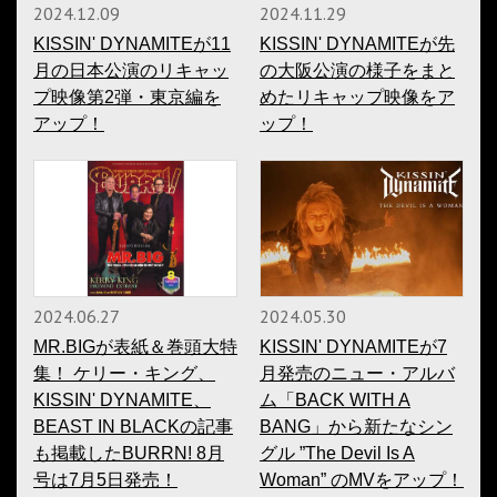
2024.12.09
2024.11.29
KISSIN' DYNAMITEが11
KISSIN' DYNAMITEが先
月の日本公演のリキャッ
の大阪公演の様子をまと
プ映像第2弾・東京編を
めたリキャップ映像をア
アップ！
ップ！
2024.06.27
2024.05.30
MR.BIGが表紙＆巻頭大特
KISSIN' DYNAMITEが7
集！ ケリー・キング、
月発売のニュー・アルバ
KISSIN' DYNAMITE、
ム「BACK WITH A
BEAST IN BLACKの記事
BANG」から新たなシン
も掲載したBURRN! 8月
グル ”The Devil Is A
号は7月5日発売！
Woman” のMVをアップ！