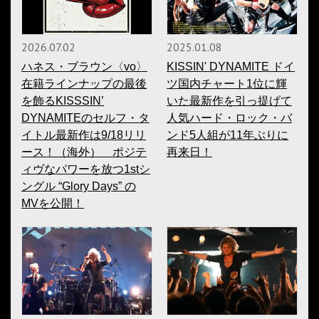
2026.07.02
2025.01.08
ハネス・ブラウン〈vo〉
KISSIN' DYNAMITE ドイ
在籍ラインナップの最後
ツ国内チャート1位に輝
を飾るKISSSIN’
いた最新作を引っ提げて
DYNAMITEのセルフ・タ
人気ハード・ロック・バ
イトル最新作は9/18リリ
ンド5人組が11年ぶりに
ース！（海外） ポジテ
再来日！
ィヴなパワーを放つ1stシ
ングル “Glory Days” の
MVを公開！