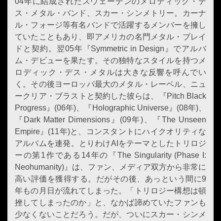
04年に結成されたスウェーデンのメロディック・デ
ス・メタル・バンド、スカー・シンメトリー。カーナ
ル・フォージ等有名バンドで活躍するメンバーを擁し
ていたこともあり、即アメリカの名門メタル・ブレイ
ドと契約。翌05年『Symmetric in Design』でアルバ
ム・デビューを果たす。その独特なスタイルを持つメ
ロディック・デス・メタルは大きな反響を呼んでい
く。その後ヨーロッパ最大のメタル・レーベル、ニュ
ークリア・ブラストと契約した彼らは、『Pitch Black
Progress』(06年)、『Holographic Universe』(08年)、
『Dark Matter Dimensions』(09年)、『The Unseen
Empire』(11年)と、コンスタントにハイクオリティな
アルバムを連発。とりわけAIをテーマとしたトリロジ
ーの第1作である14年の『The Singularity (Phase I:
Neohumanity)』は、ファン、メディア双方から非常に
高い評価を獲得する。だがその後、あっという間に9
年もの月日が流れてしまった。「トリロジー構想は頓
挫してしまったのか」と、なかば諦めていたファンも
少なくないことだろう。だが、ついにスカー・シンメ