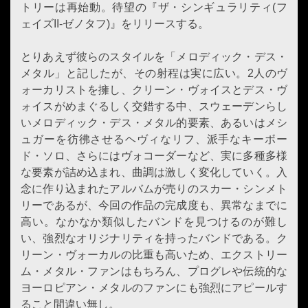
トリーは再始動。待望の『ザ・シンギュラリティ(フ
ェイズII-ゼノタフ)』をリリースする。
とりあえず彼らのスタイルを「メロディック・デス・
メタル」と記したが、その射程は実に広い。2人のヴ
ォーカリストを擁し、クリーン・ヴォイスとデス・ヴ
ォイスがめまぐるしく交錯する中、スウェーデンらし
いメロディック・デス・メタル的要素、あるいはメシ
ュガーを彷彿させるヘヴィなリフ、派手なキーボー
ド・ソロ、さらにはヴォコーダーなど、実に多種多様
な要素が詰め込まれ、曲調は激しく変化していく。入
念に作り込まれたアルバムが売りのスカー・シンメト
リーであるが、今回の作品の完成度も、異常なまでに
高い。なかなか類似したバンドを見つけるのが難し
い、強烈なオリジナリティを持ったバンドである。ク
リーン・ヴォーカルの比重も高いため、エクストリー
ム・メタル・ファンはもちろん、プログレや伝統的な
ヨーロピアン・メタルのファンにも強烈にアピールす
ること間違い無し。