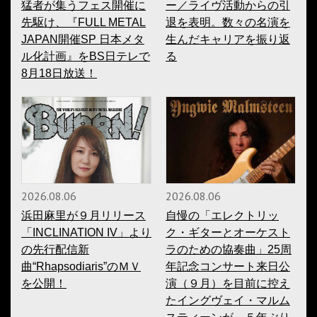
猛者が集うフェス開催に
ー／ライヴ活動からの引
先駆け、『FULL METAL
退を表明。数々の名演を
JAPAN開催SP 日本メタ
生んだキャリアを振り返
ル化計画』をBS日テレで
る
8月18日放送！
2026.08.06
2026.08.06
浜田麻里が９月リリース
自慢の「エレクトリッ
「INCLINATION IV」より
ク・ギターとオーケスト
の先行配信新
ラのための協奏曲」25周
曲“Rhapsodiaris”のＭＶ
年記念コンサート来日公
を公開！
演（９月）を目前に控え
たイングヴェイ・マルム