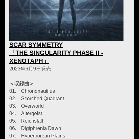
SCAR SYMMETRY
「THE SINGULARITY PHASE II -
XENOTAPH」
2023年6月9日発売
＜収録曲＞
01. Chrononautilus
02. Scorched Quadrant
03. Overworld
04. Altergeist
05. Reichsfall
06. Digiphrenia Dawn
07. Hyperborean Plains