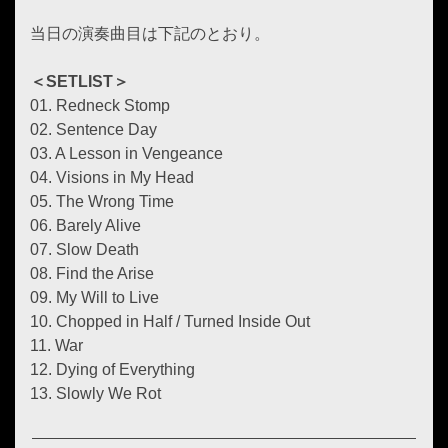
当日の演奏曲目は下記のとおり。
＜SETLIST＞
01. Redneck Stomp
02. Sentence Day
03. A Lesson in Vengeance
04. Visions in My Head
05. The Wrong Time
06. Barely Alive
07. Slow Death
08. Find the Arise
09. My Will to Live
10. Chopped in Half / Turned Inside Out
11. War
12. Dying of Everything
13. Slowly We Rot