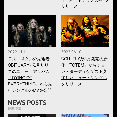
リリース！
2022.11.11
2022.06.10
デス・メタルの先駆者
SOULFLYが8月発売の新
OBITUARYが1月リリー
作「TOTEM」からジョ
スのニュー・アルバム
ン・ターディがゲスト参
「DYING OF
加したニュー・シングル
EVERYTHING」から先
をリリース！
行シングルのMVを公開！
NEWS POSTS
最新記事