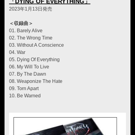
「DYING OF EVERYTHING」
2023年1月13日発売
＜収録曲＞
01. Barely Alive
02. The Wrong Time
03. Without A Conscience
04. War
05. Dying Of Everything
06. My Will To Live
07. By The Dawn
08. Weaponize The Hate
09. Torn Apart
10. Be Warned