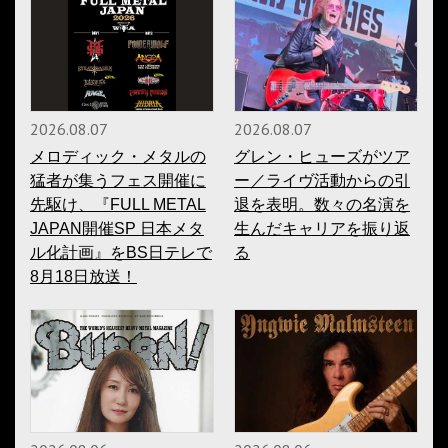
2026.08.07
2026.08.07
メロディック・メタルの
グレン・ヒューズがツア
猛者が集うフェス開催に
ー／ライヴ活動からの引
先駆け、『FULL METAL
退を表明。数々の名演を
JAPAN開催SP 日本メタ
生んだキャリアを振り返
ル化計画』をBS日テレで
る
8月18日放送！