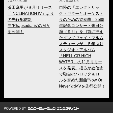
2026.08.06
2026.08.06
浜田麻里が９月リリース
自慢の「エレクトリッ
「INCLINATION IV」より
ク・ギターとオーケスト
の先行配信新
ラのための協奏曲」25周
曲“Rhapsodiaris”のＭＶ
年記念コンサート来日公
を公開！
演（９月）を目前に控え
たイングヴェイ・マルム
スティーンが、５年ぶり
スタジオ・アルバム
「HELL OR HIGH
WATER」の11月リリー
スを発表。揺るがぬ信念
で独自のバロック＆ロー
ルを究めた新曲“Now Or
Never”のMVを先行公開！
POWERED BY