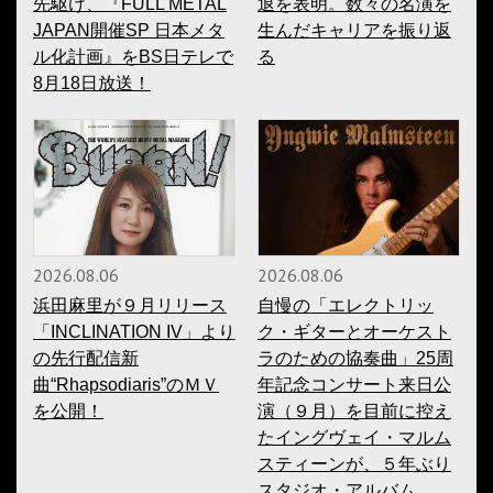
先駆け、『FULL METAL
退を表明。数々の名演を
JAPAN開催SP 日本メタ
生んだキャリアを振り返
ル化計画』をBS日テレで
る
8月18日放送！
2026.08.06
2026.08.06
浜田麻里が９月リリース
自慢の「エレクトリッ
「INCLINATION IV」より
ク・ギターとオーケスト
の先行配信新
ラのための協奏曲」25周
曲“Rhapsodiaris”のＭＶ
年記念コンサート来日公
を公開！
演（９月）を目前に控え
たイングヴェイ・マルム
スティーンが、５年ぶり
スタジオ・アルバム