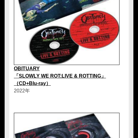
OBITUARY
「SLOWLY WE ROT:LIVE & ROTTING」
（CD+Blu-ray）
2022年