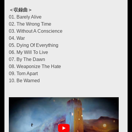
＜収録曲＞
01. Barely Alive
02. The Wrong Time
03. Without A Conscience
04. War
05. Dying Of Everything
06. My Will To Live
07. By The Dawn
08. Weaponize The Hate
09. Torn Apart
10. Be Warned