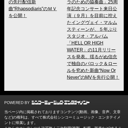
の先行配信新
ラのための協奏曲」25周
曲“Rhapsodiaris”のＭＶ
年記念コンサート来日公
を公開！
演（９月）を目前に控え
たイングヴェイ・マルム
スティーンが、５年ぶり
スタジオ・アルバム
「HELL OR HIGH
WATER」の11月リリー
スを発表。揺るがぬ信念
で独自のバロック＆ロー
ルを究めた新曲“Now Or
Never”のMVを先行公開！
POWERED BY
当ページ内に掲載されておりますコンテンツ(動画、画像、音声、文章
など)の権利は、すべて株式会社シンコーミュージック・エンタテイメ
ントに帰属します。