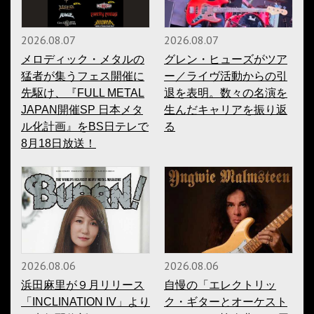
2026.08.07
2026.08.07
メロディック・メタルの
グレン・ヒューズがツア
猛者が集うフェス開催に
ー／ライヴ活動からの引
先駆け、『FULL METAL
退を表明。数々の名演を
JAPAN開催SP 日本メタ
生んだキャリアを振り返
ル化計画』をBS日テレで
る
8月18日放送！
2026.08.06
2026.08.06
浜田麻里が９月リリース
自慢の「エレクトリッ
「INCLINATION IV」より
ク・ギターとオーケスト