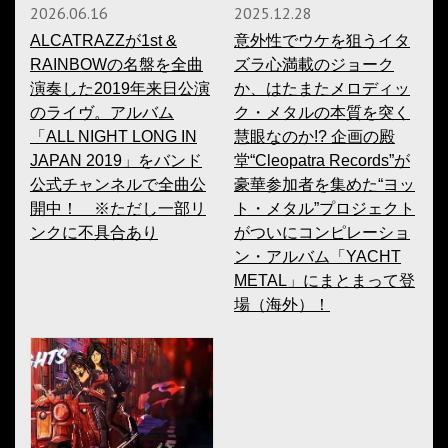
2026.06.16
2025.12.28
ALCATRAZZが1st &
意外性でウケを狙うイタ
RAINBOWの名盤を全曲
ズラ心満載のジョーク
演奏した2019年来日公演
か、はたまたメロディッ
のライヴ。アルバム
ク・メタルの本質を突く
「ALL NIGHT LONG IN
慧眼なのか!? 企画の殿
JAPAN 2019」をバンド
堂“Cleopatra Records”が
公式チャンネルで全曲公
豪華参加者を集めた“ヨッ
開中！ ※ただし一部リ
ト・メタル”プロジェクト
ンクに不具合あり
がついにコンピレーショ
ン・アルバム「YACHT
METAL」にまとまって登
場（海外）！