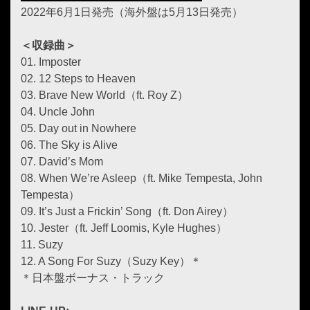
2022年6月1日発売（海外盤は5月13日発売）
＜収録曲＞
01. Imposter
02. 12 Steps to Heaven
03. Brave New World（ft. Roy Z）
04. Uncle John
05. Day out in Nowhere
06. The Sky is Alive
07. David’s Mom
08. When We’re Asleep（ft. Mike Tempesta, John
Tempesta）
09. It’s Just a Frickin’ Song（ft. Don Airey）
10. Jester（ft. Jeff Loomis, Kyle Hughes）
11. Suzy
12. A Song For Suzy（Suzy Key）＊
＊日本盤ボーナス・トラック