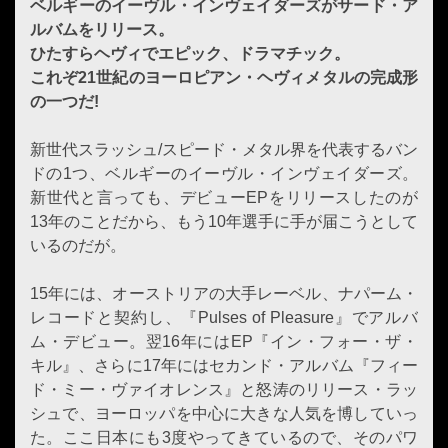
ベルギーのイーヴル・インヴェイダーズがサード・ア
ルバムをリリース。
ひたすらヘヴィでエピック、ドラマチック。
これぞ21世紀のヨーロピアン・ヘヴィメタルの完成形
の一つだ!
新世代スラッシュ/スピード・メタル界を代表するバン
ドの1つ、ベルギーのイーヴル・インヴェイダーズ。
新世代と言っても、デビューEPをリリースしたのが
13年のことだから、もう10年選手に手が届こうとして
いるのだが。
15年には、オーストリアの大手レーベル、ナパーム・
レコードと契約し、『Pulses of Pleasure』でアルバ
ム・デビュー。翌16年にはEP『イン・フォー・ザ・
キル』、さらに17年にはセカンド・アルバム『フィー
ド・ミー・ヴァイオレンス』と怒涛のリリース・ラッ
シュで、ヨーロッパを中心に大きな人気を博していっ
た。ここ日本にも3度やってきているので、そのパワ