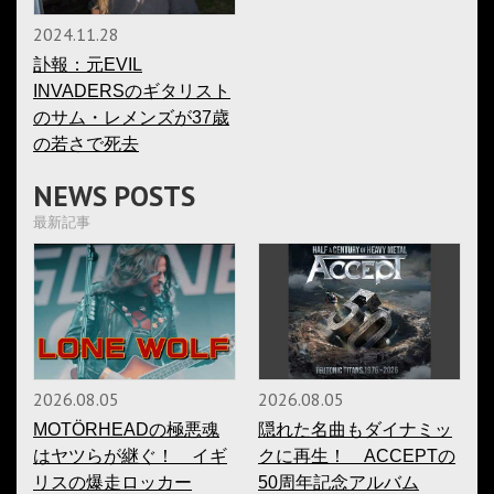
2024.11.28
訃報：元EVIL
INVADERSのギタリスト
のサム・レメンズが37歳
の若さで死去
NEWS POSTS
最新記事
2026.08.05
2026.08.05
MOTÖRHEADの極悪魂
隠れた名曲もダイナミッ
はヤツらが継ぐ！ イギ
クに再生！ ACCEPTの
リスの爆走ロッカー
50周年記念アルバム