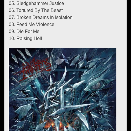
05. Sledgehammer Justice
06. Tortured By The Beast
07. Broken Dreams In Isolation
08. Feed Me Violence
09. Die For Me
10. Raising Hell