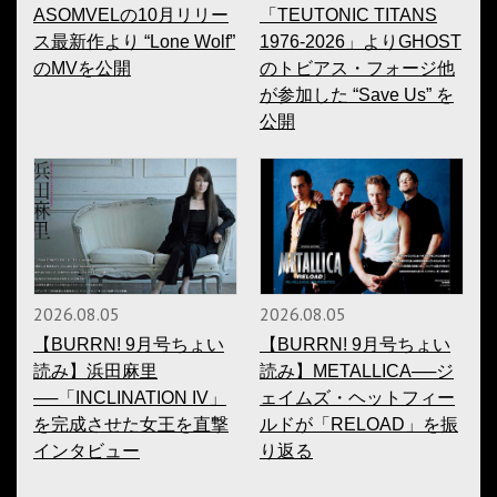
ASOMVELの10月リリー
「TEUTONIC TITANS
ス最新作より “Lone Wolf”
1976-2026」よりGHOST
のMVを公開
のトビアス・フォージ他
が参加した “Save Us” を
公開
2026.08.05
2026.08.05
【BURRN! 9月号ちょい
【BURRN! 9月号ちょい
読み】浜田麻里
読み】METALLICA──ジ
──「INCLINATION IV」
ェイムズ・ヘットフィー
を完成させた女王を直撃
ルドが「RELOAD」を振
インタビュー
り返る