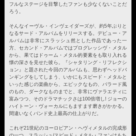
フルなステージを目撃したファンも少なくないことだ
ろう。
そんなイーヴル・インヴェイダーズが、約5年ぶりと
なるサード・アルバムをリリースする。デビュー・ア
ルバムは非常にスラッシュ然とした作品であった一
方、セカンド・アルバムではプログレッシヴ・メタル
から、果てはドゥーム・メタル的要素をも取り入れる
懐の深さを見せた彼ら。『シャタリング・リフレクシ
ョン』と題された今回のアルバムも、思わずヘッドバ
ンギングをしてしまう、いかにもスピード・メタルと
いった感じの楽曲から、エピックなもの、バラード風
のもの、ダークなものまでと、非常にヴァラエティに
富みつつ、そのドラマチックさは100倍増し! ジョーの
ハイトーン・ヴォーカルにもますます磨きがかかる。
間違いなくバンド史上最高の仕上がりだ。
これぞ21世紀のヨーロピアン・ヘヴィメタルの完成形
の一つ。スラッシュ/スピード・メタル・ファンはもち