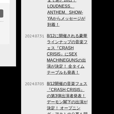
まであと10日！
LOUDNESS、
ANTHEM、SHOW-
YAからメッセージが
到着！
2024.07.31
8/12に開催される豪華
ラインナップの音楽フ
ェス『CRASH
CRISIS』にSEX
MACHINEGUNSの出
演が決定！ 全タイム
テーブルも発表！
2024.07.05
8/12開催の音楽フェス
『CRASH CRISIS』
の第3弾出演者発表！
デーモン閣下の出演が
決定！ オープニン