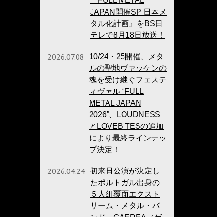
『FULL METAL
JAPAN開催SP 日本メ
タル化計画』をBS日
テレで8月18日放送！
2026.07.08
10/24・25開催、メタ
ルの聖地ヴァッケンの
魂を受け継ぐフェステ
ィヴァル “FULL
METAL JAPAN
2026”、LOUDNESS
とLOVEBITESの追加
により最終ラインナッ
プ決定！
2026.04.24
初来日公演が決定し
たポルトガル出身の
５人組覆面エクスト
リーム・メタル・バ