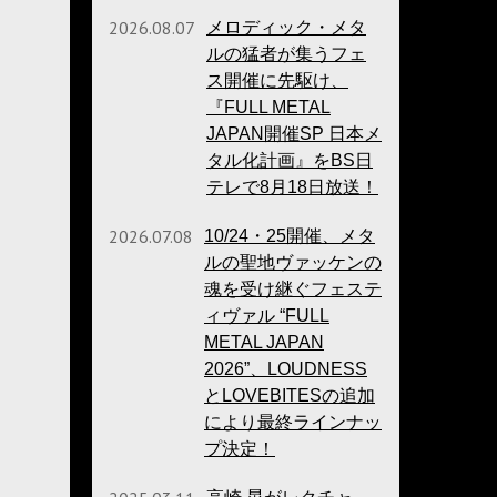
2026.08.07
メロディック・メタ
ルの猛者が集うフェ
ス開催に先駆け、
『FULL METAL
JAPAN開催SP 日本メ
タル化計画』をBS日
テレで8月18日放送！
2026.07.08
10/24・25開催、メタ
ルの聖地ヴァッケンの
魂を受け継ぐフェステ
ィヴァル “FULL
METAL JAPAN
2026”、LOUDNESS
とLOVEBITESの追加
により最終ラインナッ
プ決定！