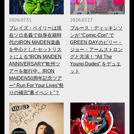
2026.07.31
2026.07.27
ブレイズ・ベイリーは現
ブルース・ディッキンソ
在ソロ名義で自身在籍時
ンが “Comic-Con” で
代のIRON MAIDEN楽曲
GREEN DAYのビリー・
を中心としたセットリス
ジョー・アームストロン
トによる“IRON MAIDEN
グと共演！ “All The
ANNIVERSARY”欧州ツ
Young Dudes” をデュエ
アーを敢行中。IRON
ット
MAIDEN50周年記念ツア
ー“ Run For Your Lives”祭
りの補完“裏イベント”？