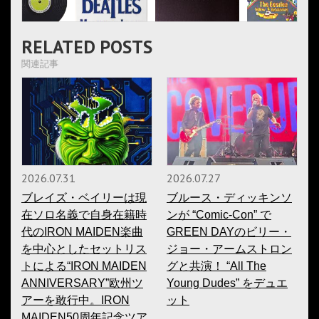
RELATED POSTS
関連記事
2026.07.31
2026.07.27
ブレイズ・ベイリーは現
ブルース・ディッキンソ
在ソロ名義で自身在籍時
ンが “Comic-Con” で
代のIRON MAIDEN楽曲
GREEN DAYのビリー・
を中心としたセットリス
ジョー・アームストロン
トによる“IRON MAIDEN
グと共演！ “All The
ANNIVERSARY”欧州ツ
Young Dudes” をデュエ
アーを敢行中。IRON
ット
MAIDEN50周年記念ツア