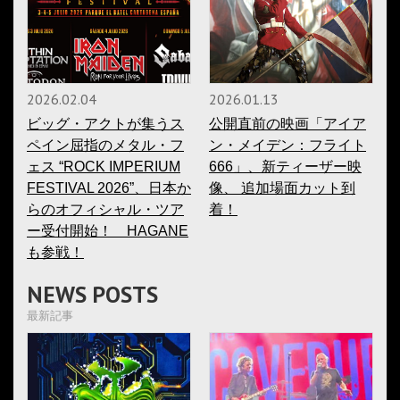
2026.02.04
2026.01.13
ビッグ・アクトが集うス
公開直前の映画「アイア
ペイン屈指のメタル・フ
ン・メイデン：フライト
ェス “ROCK IMPERIUM
666」、新ティーザー映
FESTIVAL 2026”、日本か
像、 追加場面カット到
らのオフィシャル・ツア
着！
ー受付開始！ HAGANE
も参戦！
NEWS POSTS
最新記事