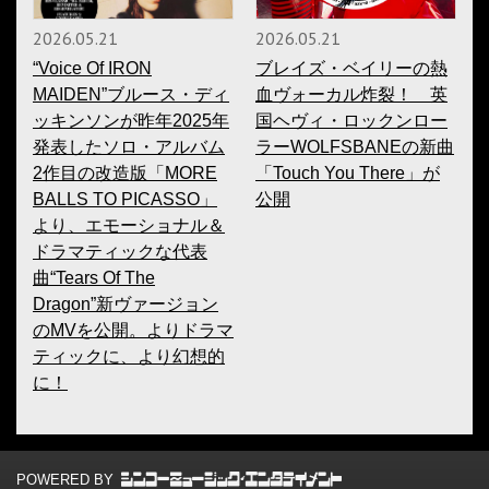
2026.05.21
2026.05.21
“Voice Of IRON
ブレイズ・ベイリーの熱
MAIDEN”ブルース・ディ
血ヴォーカル炸裂！ 英
ッキンソンが昨年2025年
国ヘヴィ・ロックンロー
発表したソロ・アルバム
ラーWOLFSBANEの新曲
2作目の改造版「MORE
「Touch You There」が
BALLS TO PICASSO」
公開
より、エモーショナル＆
ドラマティックな代表
曲“Tears Of The
Dragon”新ヴァージョン
のMVを公開。よりドラマ
ティックに、より幻想的
に！
POWERED BY