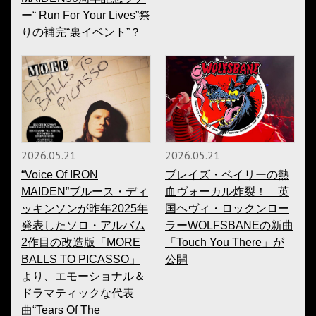
ー“ Run For Your Lives”祭
りの補完“裏イベント”？
2026.05.21
2026.05.21
“Voice Of IRON
ブレイズ・ベイリーの熱
MAIDEN”ブルース・ディ
血ヴォーカル炸裂！ 英
ッキンソンが昨年2025年
国ヘヴィ・ロックンロー
発表したソロ・アルバム
ラーWOLFSBANEの新曲
2作目の改造版「MORE
「Touch You There」が
BALLS TO PICASSO」
公開
より、エモーショナル＆
ドラマティックな代表
曲“Tears Of The