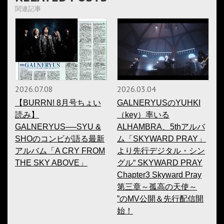
関連記事
2026.07.08
2026.03.04
【BURRN! 8月号ちょい
GALNERYUSのYUHKI
読み】
（key）率いる
GALNERYUS──SYU &
ALHAMBRA、5thアルバ
SHOのコンビが語る最新
ム「SKYWARD PRAY」
アルバム「A CRY FROM
より先行デジタル・シン
THE SKY ABOVE」
グル“ SKYWARD PRAY
Chapter3 Skyward Pray
第三章～孤高の天使～
”のMV公開＆先行配信開
始！