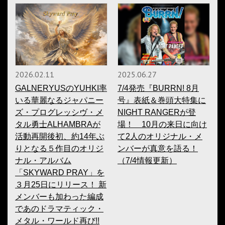
2026.02.11
2025.06.27
GALNERYUSのYUHKI率
7/4発売『BURRN! 8月
いる華麗なるジャパニー
号』表紙＆巻頭大特集に
ズ・プログレッシヴ・メ
NIGHT RANGERが登
タル勇士ALHAMBRAが
場！ 10月の来日に向け
活動再開後初、約14年ぶ
て2人のオリジナル・メ
りとなる５作目のオリジ
ンバーが真意を語る！
ナル・アルバム
（7/4情報更新）
「SKYWARD PRAY」を
３月25日にリリース！ 新
メンバーも加わった編成
であのドラマティック・
メタル・ワールド再び!!