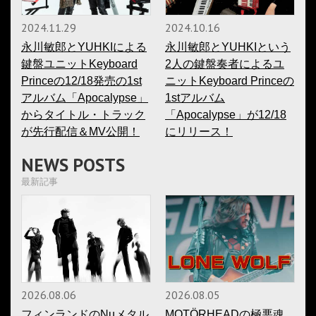
2024.11.29
2024.10.16
永川敏郎とYUHKIによる
永川敏郎とYUHKIという
鍵盤ユニットKeyboard
2人の鍵盤奏者によるユ
Princeの12/18発売の1st
ニットKeyboard Princeの
アルバム「Apocalypse」
1stアルバム
からタイトル・トラック
「Apocalypse」が12/18
が先行配信＆MV公開！
にリリース！
NEWS POSTS
最新記事
2026.08.06
2026.08.05
フィンランドのNuメタル
MOTÖRHEADの極悪魂