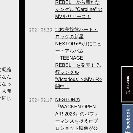
REBEL」から新たな
シングル ”Caroline” の
MVをリリース！
2024.03.29
北欧美旋律ハード・
ロックの新星
NESTORが5月にニュ
ー・アルバム
「TEENAGE
REBEL」を発表！ 先
こに凝縮
行シングル
スなん
”Victorious” のMVが公
になっ
開中！
り人間
と同じ
2024.02.17
NESTORの
『WACKEN OPEN
AIR 2023』のパフォ
ーマンスを捉えたプ
ロショット映像が公