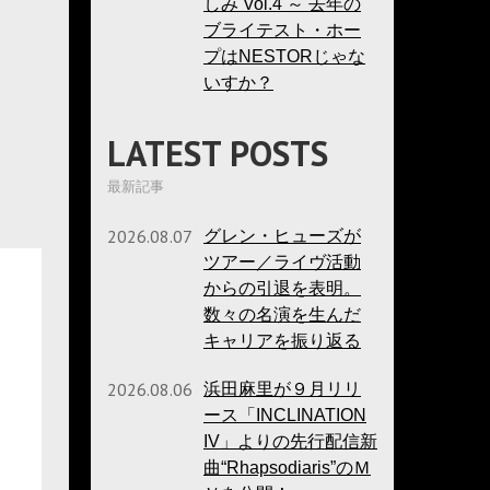
しみ Vol.4 ～ 去年の
ブライテスト・ホー
プはNESTORじゃな
いすか？
LATEST POSTS
最新記事
2026.08.07
グレン・ヒューズが
ツアー／ライヴ活動
からの引退を表明。
数々の名演を生んだ
キャリアを振り返る
2026.08.06
浜田麻里が９月リリ
ース「INCLINATION
IV」よりの先行配信新
曲“Rhapsodiaris”のＭ