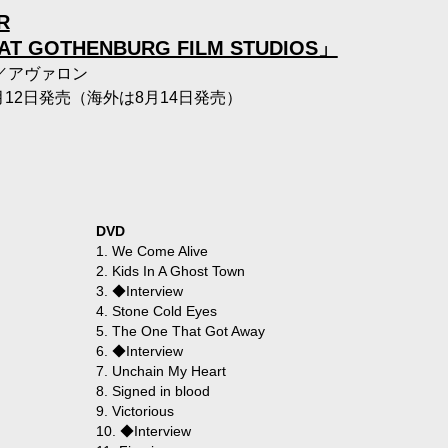
R
 AT GOTHENBURG FILM STUDIOS」
／アヴァロン
8月12日発売（海外は8月14日発売）
DVD
1. We Come Alive
2. Kids In A Ghost Town
3. ◆Interview
4. Stone Cold Eyes
5. The One That Got Away
6. ◆Interview
7. Unchain My Heart
8. Signed in blood
9. Victorious
10. ◆Interview