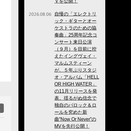
Ｖを公開！
2026.08.06
自慢の「エレクトリ
ック・ギターとオー
ケストラのための協
奏曲」25周年記念コ
ンサート来日公演
（９月）を目前に控
えたイングヴェイ・
マルムスティーン
が、５年ぶりスタジ
オ・アルバム「HELL
OR HIGH WATER」
の11月リリースを発
表。揺るがぬ信念で
独自のバロック＆ロ
ールを究めた新
曲“Now Or Never”の
MVを先行公開！