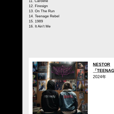
11. Caroline
12. Firesign
13. On The Run
14. Teenage Rebel
15. 1989
16. It Ain't Me
NESTOR
「TEENAG
2024年