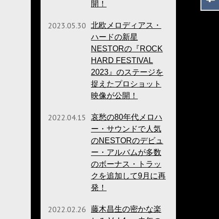
開！
2023.05.30
北欧メロディアス・
ハードの新星
NESTORの『ROCK
HARD FESTIVAL
2023』のステージを
捉えたプロショット
映像が公開！
2022.04.15
哀愁の80年代メロハ
ー・サウンドで人気
のNESTORのデビュ
ー・アルバムが多数
のボーナス・トラッ
クを追加して9月に再
発！
2022.02.26
藤木昌生の密かな楽