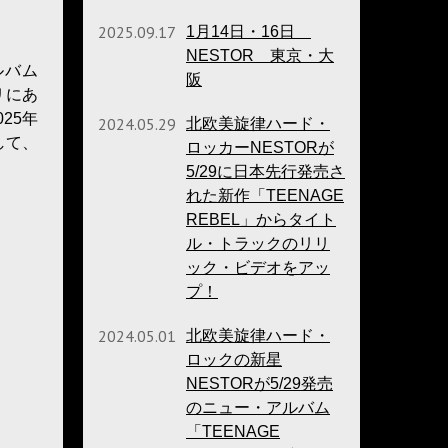
2025.09.17
1月14日・16日
NESTOR 東京・大
ルバム
阪
リにあ
25年
2024.05.29
北欧美旋律ハード・
して、
ロッカーNESTORが
5/29に日本先行発売さ
れた新作「TEENAGE
REBEL」からタイト
ル・トラックのリリ
ック・ビデオをアッ
プ！
2024.05.01
北欧美旋律ハード・
ロックの新星
NESTORが5/29発売
のニュー・アルバム
「TEENAGE