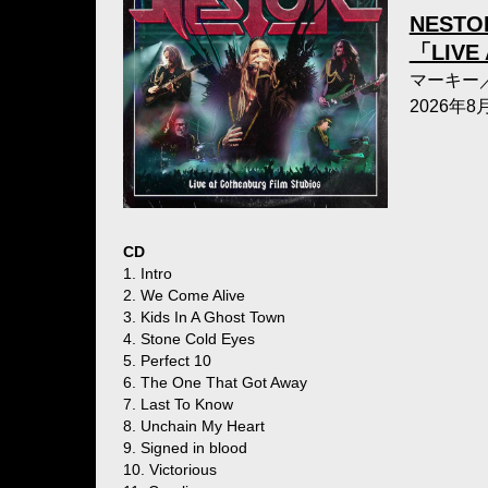
NESTO
「LIVE
マーキー
2026年
CD
1. Intro
2. We Come Alive
3. Kids In A Ghost Town
4. Stone Cold Eyes
5. Perfect 10
6. The One That Got Away
7. Last To Know
8. Unchain My Heart
9. Signed in blood
10. Victorious