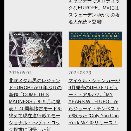
キャッチーでメロディッ
クなEUROPE。MVには
スウェーデンゆかりの著
名人が続々登場!!
2026.05.01
2024.08.29
北欧メタル界のレジェン
マイケル・シェンカーが
ドEUROPEが９年ぶりの
9月発売のUFOトリビュ
新作「COME THIS
ート・アルバム「MY
MADNESS」を９月に発
YEARS WITH UFO」か
表！ 40周年懐古モードを
らジョーイ・テンペスト
終えて現在進行形エモー
が歌った ”Only You Can
ショナル・ヘヴィ・ロッ
Rock Me” をリリース！
ク探求に回帰した新