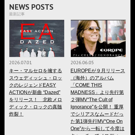
NEWS POSTS
最新記事
2026.07.01
2026.06.05
キー・マルセロを擁する
EUROPEが９月リリース
スウェディッシュ・ロッ
（海外）のアルバム
クのレジェンドEASY
「COME THIS
ACTIONが新曲 “Dazed”
MADNESS」より先行第
をリリース！ 北欧メロ
２弾MV“The Cult of
ディック・ロックの真髄
Ignorance”を公開！ 重厚
炸裂！
でシリアスなムードだっ
た第1弾先行MV“One On
One”から一転して今度は