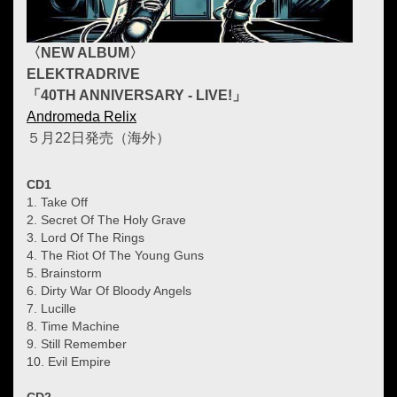
〈NEW ALBUM〉
ELEKTRADRIVE
「40TH ANNIVERSARY - LIVE!」
Andromeda Relix
５月22日発売（海外）
CD1
1. Take Off
2. Secret Of The Holy Grave
3. Lord Of The Rings
4. The Riot Of The Young Guns
5. Brainstorm
6. Dirty War Of Bloody Angels
7. Lucille
8. Time Machine
9. Still Remember
10. Evil Empire