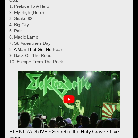
CD2
1. Prelude To A Hero
2. Fly High (Hero)
3. Snake 92
4. Big City
5. Pain
6. Magic Lamp
7. St. Valentine's Day
8.
A Man That Got No Heart
9. Back On The Road
10. Escape From The Rock
ELEKTRADRIVE • Secret of the Holy Grave • Live