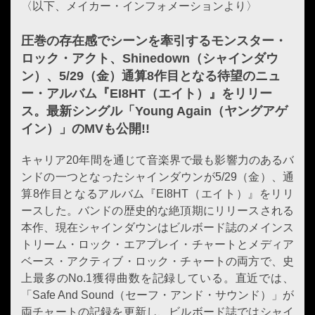
〈以下、メイカー・インフォメーションより〉
圧巻の存在感でシーンを牽引するモンスター・
ロック・アクト、Shinedown（シャインダウ
ン）、5/29（金）通算8作目となる待望のニュ
ー・アルバム『EI8HT（エイト）』をリリー
ス。最新シングル「Young Again（ヤングアゲ
イン）」のMVも公開!!
キャリア20年間を通じて音楽界で最も影響力のあるバ
ンドの一つとなったシャインダウンが5/29（金）、通
算8作目となるアルバム『EI8HT（エイト）』をリリ
ースした。バンドの歴史的な絶頂期にリリースされる
本作、現在シャインダウンはビルボード誌のメインス
トリーム・ロック・エアプレイ・チャートとメディア
ベース・アクティブ・ロック・チャートの両方で、史
上最多のNo.1獲得曲数を記録している。直近では、
「Safe And Sound（セーフ・アンド・サウンド）」が
両チャートの記録を更新し、ビルボード誌ではシャイ