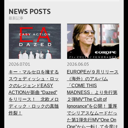
NEWS POSTS
最新記事
2026.07.01
2026.06.05
キー・マルセロを擁する
EUROPEが９月リリース
スウェディッシュ・ロッ
（海外）のアルバム
クのレジェンドEASY
「COME THIS
ACTIONが新曲 “Dazed”
MADNESS」より先行第
をリリース！ 北欧メロ
２弾MV“The Cult of
ディック・ロックの真髄
Ignorance”を公開！ 重厚
炸裂！
でシリアスなムードだっ
た第1弾先行MV“One On
One”から一転して今度は