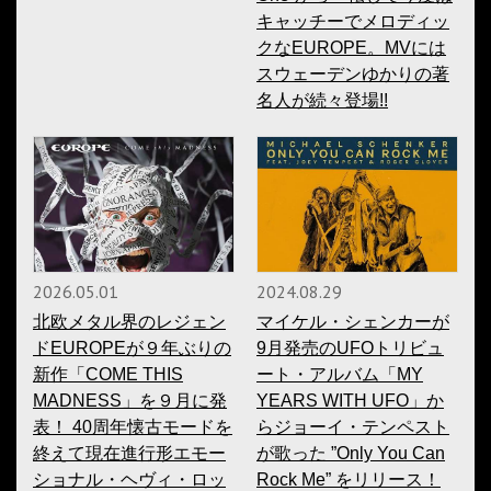
キャッチーでメロディッ
クなEUROPE。MVには
スウェーデンゆかりの著
名人が続々登場!!
2026.05.01
2024.08.29
北欧メタル界のレジェン
マイケル・シェンカーが
ドEUROPEが９年ぶりの
9月発売のUFOトリビュ
新作「COME THIS
ート・アルバム「MY
MADNESS」を９月に発
YEARS WITH UFO」か
表！ 40周年懐古モードを
らジョーイ・テンペスト
終えて現在進行形エモー
が歌った ”Only You Can
ショナル・ヘヴィ・ロッ
Rock Me” をリリース！