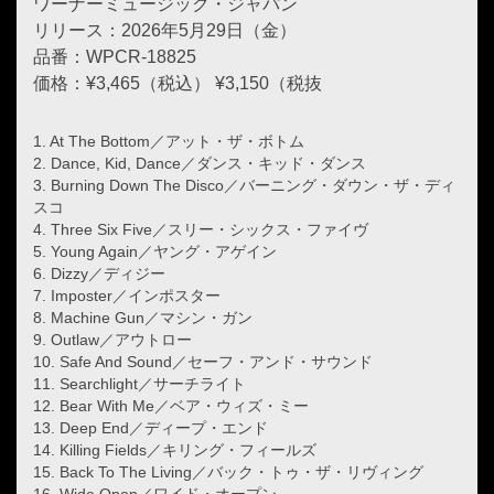
ワーナーミュージック・ジャパン
リリース：2026年5月29日（金）
品番：WPCR-18825
価格：¥3,465（税込） ¥3,150（税抜
1. At The Bottom／アット・ザ・ボトム
2. Dance, Kid, Dance／ダンス・キッド・ダンス
3. Burning Down The Disco／バーニング・ダウン・ザ・ディ
スコ
4. Three Six Five／スリー・シックス・ファイヴ
5. Young Again／ヤング・アゲイン
6. Dizzy／ディジー
7. Imposter／インポスター
8. Machine Gun／マシン・ガン
9. Outlaw／アウトロー
10. Safe And Sound／セーフ・アンド・サウンド
11. Searchlight／サーチライト
12. Bear With Me／ベア・ウィズ・ミー
13. Deep End／ディープ・エンド
14. Killing Fields／キリング・フィールズ
15. Back To The Living／バック・トゥ・ザ・リヴィング
16. Wide Open／ワイド・オープン