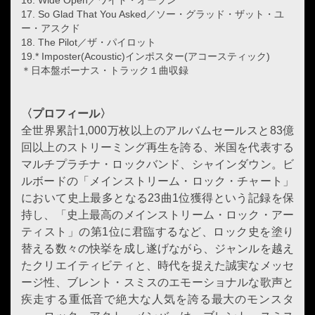
17. So Glad That You Asked／ソー・グラッド・ザット・ユ
ー・アスクド
18. The Pilot／ザ・パイロット
19.* Imposter(Acoustic)インポスター(アコースティック)
＊日本盤ボーナス・トラック１曲収録
〈プロフィール〉
全世界累計1,000万枚以上のアルバムセールスと83億
回以上のストリーミング再生を誇る、米国を代表する
マルチプラチナ・ロックバンド、シャインダウン。ビ
ルボードの「メインストリーム・ロック・チャート」
において史上最多となる23曲1位獲得という記録を保
持し、「史上最高のメインストリーム・ロック・アー
ティスト」の第1位に君臨するなど、ロック史を塗り
替える数々の快挙を成し遂げながら、ジャンルを越え
たクリエイティビティと、時代を捉えた誠実なメッセ
ージ性、ブレント・スミスのエモーショナルな歌声と
疾走する重低音で絶大な人気を誇る最大のモンスタ