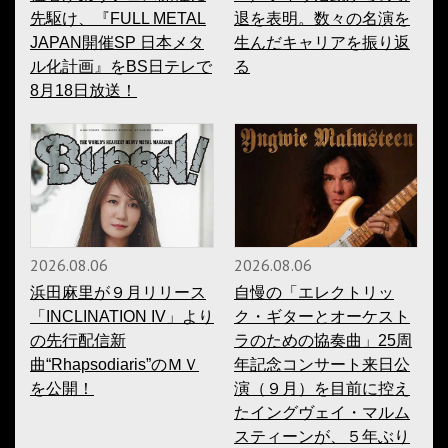
先駆け、『FULL METAL
退を表明。数々の名演を
JAPAN開催SP 日本メタ
生んだキャリアを振り返
ル化計画』をBS日テレで
る
8月18日放送！
2026.08.06
2026.08.06
浜田麻里が９月リリース
自慢の「エレクトリッ
「INCLINATION IV」より
ク・ギターとオーケスト
の先行配信新
ラのための協奏曲」25周
曲“Rhapsodiaris”のＭＶ
年記念コンサート来日公
を公開！
演（９月）を目前に控え
たイングヴェイ・マルム
スティーンが、５年ぶり