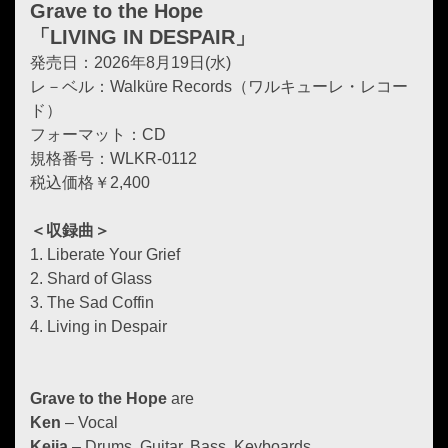
Grave to the Hope
「LIVING IN DESPAIR」
発売日：2026年8月19日(水)
レ－ベル：Walküre Records（ワルキューレ・レコー
ド）
フォーマット：CD
規格番号：WLKR-0112
税込価格￥2,400
＜収録曲＞
1. Liberate Your Grief
2. Shard of Glass
3. The Sad Coffin
4. Living in Despair
Grave to the Hope
are
Ken
– Vocal
Keija
– Drums, Guitar, Bass, Keyboards