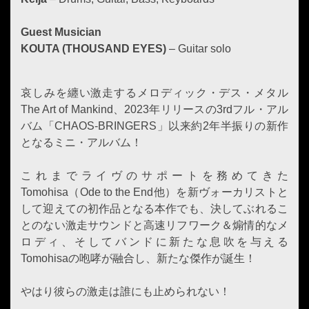
Guest Musician
KOUTA (THOUSAND EYES)
– Guitar solo
哀しみを纏い激走するメロディック・デス・メタル
The Art of Mankind、2023年リリースの3rdフル・アル
バム「CHAOS-BRINGERS」以来約2年半振りの新作
となるミニ・アルバム！
これまでライヴのサポートを務めてきた
Tomohisa（Ode to the End他）を新ヴォーカリストと
して迎えての初作品となる本作でも、決してぶれるこ
とのない激走サウンドと高速リフワーク＆煽情的なメ
ロディ、そしてバンドに新たな息吹を与える
Tomohisaの咆哮が融合し、新たな傑作が誕生！
やはり彼らの激走は誰にも止められない！