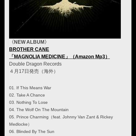
〈NEW ALBUM〉
BROTHER CANE
「MAGNOLIA MEDICINE」（Amazon Mp3）
Double Dragon Records
４月17日発売（海外）
01. If This Means War
02. Take A Chance
03. Nothing To Lose
04. The Wolf On The Mountain
05. Prince Charming（feat. Johnny Van Zant & Rickey
Medlocke）
06. Blinded By The Sun