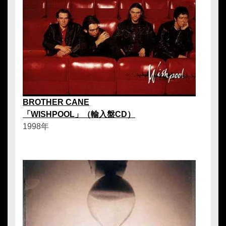
BROTHER CANE
「WISHPOOL」（輸入盤CD）
1998年