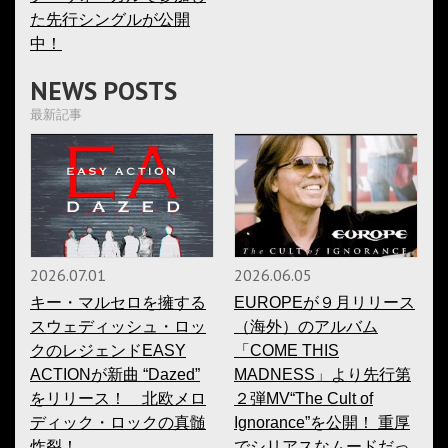
た先行シングルが公開
中！
NEWS POSTS
最新記事
2026.07.01
2026.06.05
キー・マルセロを擁する
EUROPEが９月リリース
スウェディッシュ・ロッ
（海外）のアルバム
クのレジェンドEASY
「COME THIS
ACTIONが新曲 “Dazed”
MADNESS」より先行第
をリリース！ 北欧メロ
２弾MV“The Cult of
ディック・ロックの真髄
Ignorance”を公開！ 重厚
炸裂！
でシリアスなムードだっ