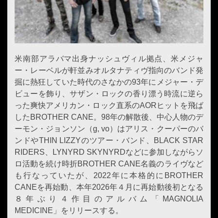
米南部アラバマ出身ナッシュヴィル拠点、米メジャ
ー・レーベルが軒並みオルタナティヴ指向のバンド発
掘に熱狂していた時代のさなかの93年にメジャー・デ
ビューを飾り、サザン・ロックの香り漂う時流に逆ら
った爽快アメリカン・ロック直系のAORヒットを飛ば
したBROTHER CANE。98年の解散後、中心人物のデ
ーモン・ジョンソン（g, vo）はアリス・クーパーのバ
ンドやTHIN LIZZYのツアー・バンド、BLACK STAR
RIDERS、LYNYRD SKYNYRDなどに参加しながらソ
ロ活動を続け時折BROTHER CANE名義のライヴなど
も行なっていたが、2022年に本格的にBROTHER
CANEを再始動、本年2026年４月に再始動後初となる
８年ぶり４作目のアルバム「MAGNOLIA
MEDICINE」をリリースする。