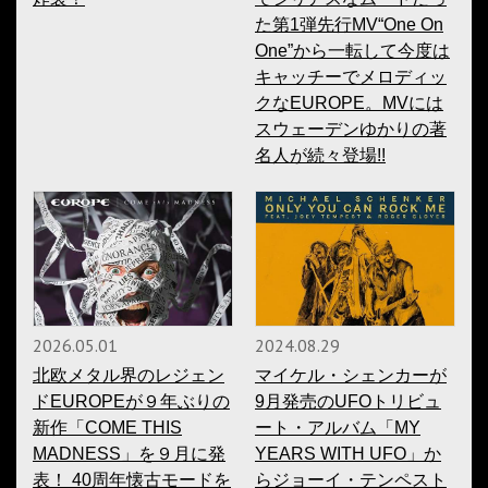
た第1弾先行MV“One On
One”から一転して今度は
キャッチーでメロディッ
クなEUROPE。MVには
スウェーデンゆかりの著
名人が続々登場!!
2026.05.01
2024.08.29
北欧メタル界のレジェン
マイケル・シェンカーが
ドEUROPEが９年ぶりの
9月発売のUFOトリビュ
新作「COME THIS
ート・アルバム「MY
MADNESS」を９月に発
YEARS WITH UFO」か
表！ 40周年懐古モードを
らジョーイ・テンペスト