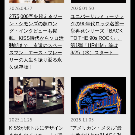
2026.04.27
2026.01.30
2万5,000字を超えるジー
ユニバーサルミュージッ
ン・シモンズの超ロン
クの90年代ロック名盤一
グ・インタビューも掲
挙再発シリーズ「BACK
載。KISS時代からソロ活
TO THE 90s ROCK」、
動期まで、永遠のスペー
第1弾「HR/HM」編は
スマン：エース・フレー
3/25（水）スタート！
リーの人生を振り返る永
久保存版‼
2025.11.25
2025.11.05
KISSがボトルにデザイン
“アメリカン・メタル”最