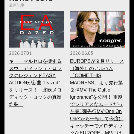
最新記事
2026.07.01
2026.06.05
キー・マルセロを擁する
EUROPEが９月リリース
スウェディッシュ・ロッ
（海外）のアルバム
クのレジェンドEASY
「COME THIS
ACTIONが新曲 “Dazed”
MADNESS」より先行第
をリリース！ 北欧メロ
２弾MV“The Cult of
ディック・ロックの真髄
Ignorance”を公開！ 重厚
炸裂！
でシリアスなムードだっ
た第1弾先行MV“One On
One”から一転して今度は
キャッチーでメロディッ
クなEUROPE。MVには