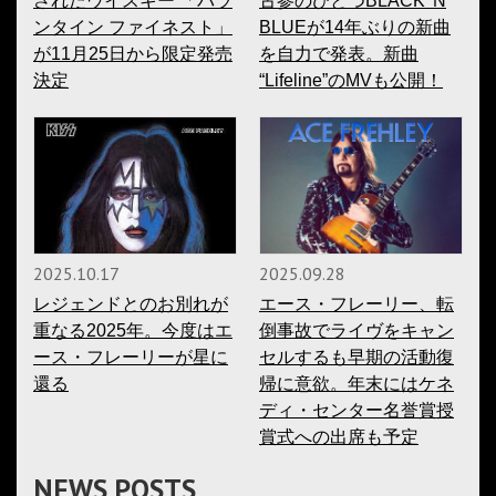
されたウイスキー 「バラ
古参のひとつBLACK 'N
ンタイン ファイネスト」
BLUEが14年ぶりの新曲
が11月25日から限定発売
を自力で発表。新曲
決定
“Lifeline”のMVも公開！
2025.10.17
2025.09.28
レジェンドとのお別れが
エース・フレーリー、転
重なる2025年。今度はエ
倒事故でライヴをキャン
ース・フレーリーが星に
セルするも早期の活動復
還る
帰に意欲。年末にはケネ
ディ・センター名誉賞授
賞式への出席も予定
NEWS POSTS