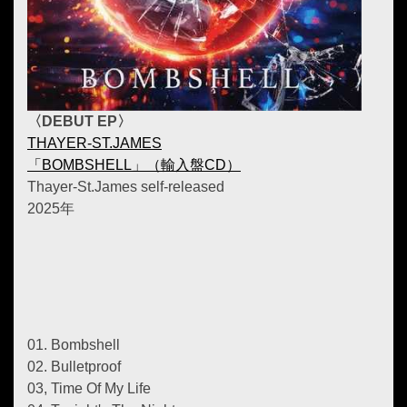
〈DEBUT EP〉
THAYER-ST.JAMES
「BOMBSHELL」（輸入盤CD）
Thayer-St.James self-released
2025年
01. Bombshell
02. Bulletproof
03, Time Of My Life