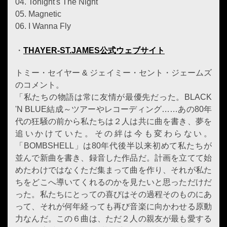
04. Tonight's The Night
05. Magnetic
06. I Wanna Fly
・
THAYER-ST.JAMES公式ウェブサイト
トミー・セイヤー & ジェイミー・セント・ジェームズ
のコメント。
「私たちの物語は常に友情が最優先だった。BLACK
'N BLUE結成～ツアーやレコーディング……あの80年
代の狂騒の前から私たちは２人は共に曲を書き、夢を
追いかけていた。その絆は今も変わらない。
「BOMBSHELL」は80年代後半以来初めて私たちが
並んで新曲を書き、録音した作品だ。計画を立てて始
めたわけではなくただ集まって曲を作り、それが私た
ちをどこへ導いてくれるのかを見たいと思っただけだ
った。私たちにとっての喜びはその過程そのものにあ
って、それが何年経っても再び音楽に向かわせる原動
力なんだ。この６曲は、ただ２人の親友が最も愛する