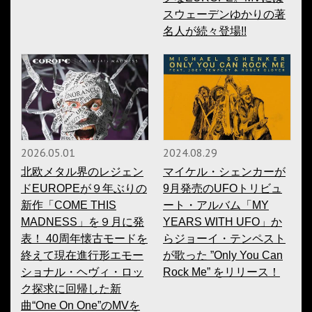
スウェーデンゆかりの著
名人が続々登場!!
2026.05.01
2024.08.29
北欧メタル界のレジェン
マイケル・シェンカーが
ドEUROPEが９年ぶりの
9月発売のUFOトリビュ
新作「COME THIS
ート・アルバム「MY
MADNESS」を９月に発
YEARS WITH UFO」か
表！ 40周年懐古モードを
らジョーイ・テンペスト
終えて現在進行形エモー
が歌った ”Only You Can
ショナル・ヘヴィ・ロッ
Rock Me” をリリース！
ク探求に回帰した新
曲“One On One”のMVを