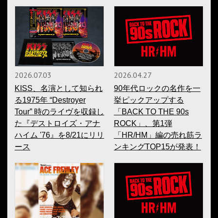
2026.07.03
2026.04.27
KISS、名演として知られ
90年代ロックの名作を一
る1975年 “Destroyer
挙ピックアップする
Tour” 時のライヴを収録し
「BACK TO THE 90s
た『デストロイズ・アナ
ROCK」、第1弾
ハイム '76』を8/21にリリ
「HR/HM」編の売れ筋ラ
ース
ンキングTOP15が発表！