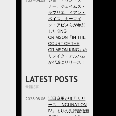
2024.04.08
ジョー・リン・ター
ナー、ジェイムズ・
ラブリエ、イアン・
ペイス、カーマイ
ン・アピスらが参加
したKING
CRIMSON「IN THE
COURT OF THE
CRIMSON KING」の
リメイク・アルバム
が4/19にリリース！
LATEST POSTS
最新記事
2026.08.06
浜田麻里が９月リリ
ース「INCLINATION
IV」よりの先行配信新