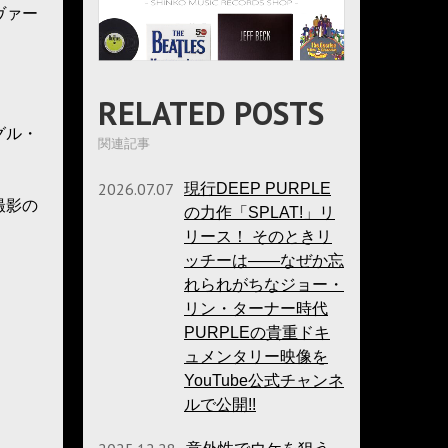
ヴァー
RELATED POSTS
グル・
関連記事
2026.07.07
現行DEEP PURPLE
撮影の
の力作「SPLAT!」リ
リース！ そのときリ
ッチーは――なぜか忘
れられがちなジョー・
リン・ターナー時代
PURPLEの貴重ドキ
ュメンタリー映像を
YouTube公式チャンネ
ルで公開!!