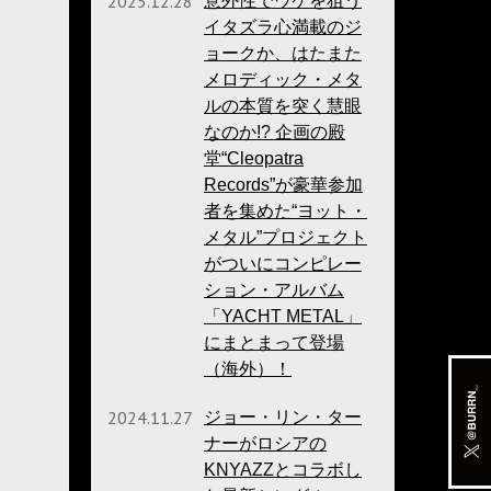
2025.12.28
意外性でウケを狙う
イタズラ心満載のジ
ョークか、はたまた
メロディック・メタ
ルの本質を突く慧眼
なのか!? 企画の殿
堂“Cleopatra
Records”が豪華参加
者を集めた“ヨット・
メタル”プロジェクト
がついにコンピレー
ション・アルバム
「YACHT METAL」
にまとまって登場
（海外）！
2024.11.27
ジョー・リン・ター
ナーがロシアの
KNYAZZとコラボし