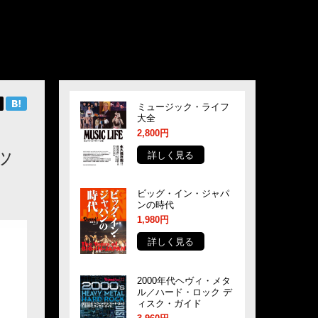
ミュージック・ライフ
大全
2,800円
ッ
詳しく見る
ビッグ・イン・ジャパ
ンの時代
1,980円
詳しく見る
2000年代ヘヴィ・メタ
ル／ハード・ロック デ
ィスク・ガイド