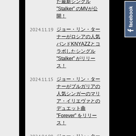
た最新シングル
”Stalker” のMVが公
開！
2024.11.19
ジョー・リン・ター
ナーがロシアの人気
バンドKNYAZZとコ
ラボしたシングル
”Stalker” がリリー
ス！
2024.11.15
ジョー・リン・ター
ナーがブルガリアの
人気シンガーのマリ
ア・イリエヴァとの
デュエット曲
”Forever” をリリー
ス！