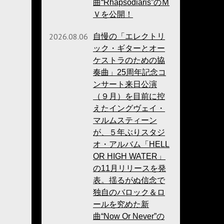
曲“Rhapsodiaris”のＭ
Ｖを公開！
2026.08.06
自慢の「エレクトリ
ック・ギターとオー
ケストラのための協
奏曲」25周年記念コ
ンサート来日公演
（９月）を目前に控
えたイングヴェイ・
マルムスティーン
が、５年ぶりスタジ
オ・アルバム「HELL
OR HIGH WATER」
の11月リリースを発
表。揺るがぬ信念で
独自のバロック＆ロ
ールを究めた新
曲“Now Or Never”の