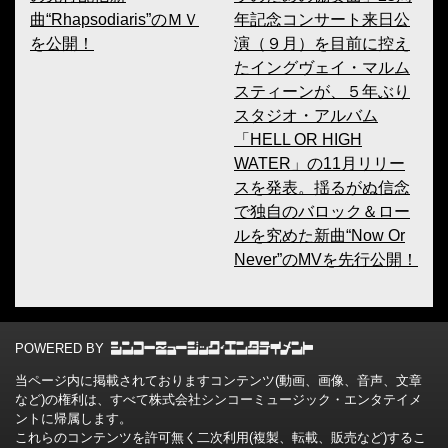
曲“Rhapsodiaris”のＭＶ
年記念コンサート来日公
を公開！
演（９月）を目前に控え
たイングヴェイ・マルム
スティーンが、５年ぶり
スタジオ・アルバム
「HELL OR HIGH
WATER」の11月リリー
スを発表。揺るがぬ信念
で独自のバロック＆ロー
ルを究めた新曲“Now Or
Never”のMVを先行公開！
POWERED BY
当ページ内に掲載されておりますコンテンツ(動画、画像、音声、文章
など)の権利は、すべて株式会社シンコーミュージック・エンタテイメ
ントに帰属します。
これらのコンテンツを許可無く二次利用(複製、転載、販売など)するこ