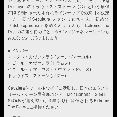
でもあるイゴール・アマデウス（B）、そしてPig
Destroyer のトラヴィス・ストーン（G）という最強
布陣で制作された本作のラインナップでの来日が決定
した。初期Sepultura ファンはもちろん、初めて
『Schizophrenia』を聴くという人も、Extreme The
Dojoの常連や初めてというヤングジェネレーションも
みんなでぶっ飛びましょう！
■ メンバー
マックス・カヴァレラ (ギター、ヴォーカル)
イゴール・カヴァレラ (ドラムス)
イゴール・アマデウス・カヴァレラ (ベース)
トラヴィス・ストーン (ギター)
Cavaleraをワールドワイドに活動し、日本のエクスト
リーム・シーン最高峰バンド、Melt-Banana、SIGH、
SxOxBが迎え撃つ。4年ぶりに開催されるExtreme
The Dojoにご期待ください。