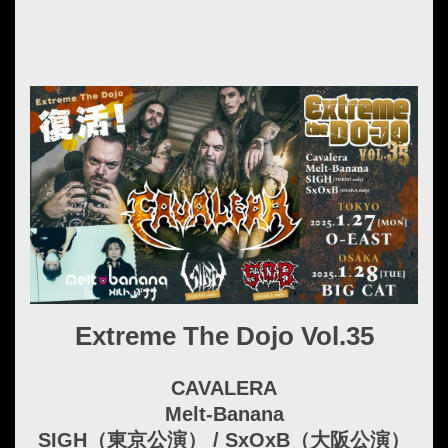
Extreme The Dojo Vol.35
CAVALERA
Melt-Banana
SIGH（東京公演） / SxOxB（大阪公演）