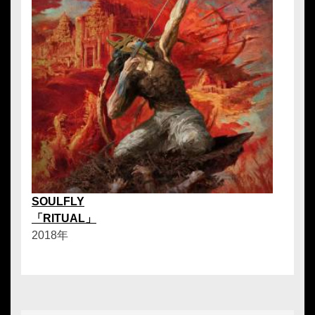
SOULFLY
「RITUAL」
2018年