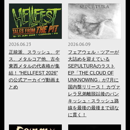
2026.06.23
2026.06.09
正統派、スラッシュ、デ
フェアウェル・ツアーが
ス、メタルコア他、古今
大詰めを迎えている
東西メタルの代表格が集
SEPULTURAのラスト
結！ “HELLFEST 2026”
EP「THE CLOUD OF
の公式アーカイヴ動画ま
UNKNOWING」が7月に
とめ
国内盤リリース！ カヴァ
レラ兄弟離脱以後のパン
キッシュ・スラッシュ路
線を最後の最後まで頑な
に貫く！