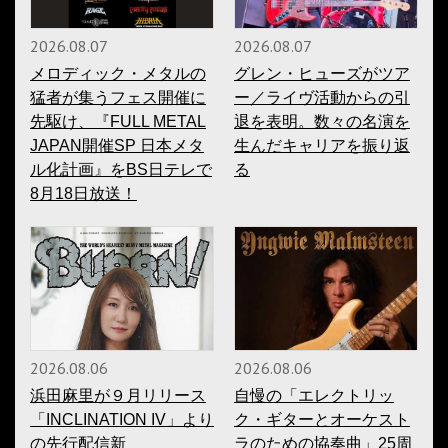
2026.08.07
2026.08.07
メロディック・メタルの
グレン・ヒューズがツア
猛者が集うフェス開催に
ー／ライヴ活動からの引
先駆け、『FULL METAL
退を表明。数々の名演を
JAPAN開催SP 日本メタ
生んだキャリアを振り返
ル化計画』をBS日テレで
る
8月18日放送！
2026.08.06
2026.08.06
浜田麻里が９月リリース
自慢の「エレクトリッ
「INCLINATION IV」より
ク・ギターとオーケスト
の先行配信新
ラのための協奏曲」25周